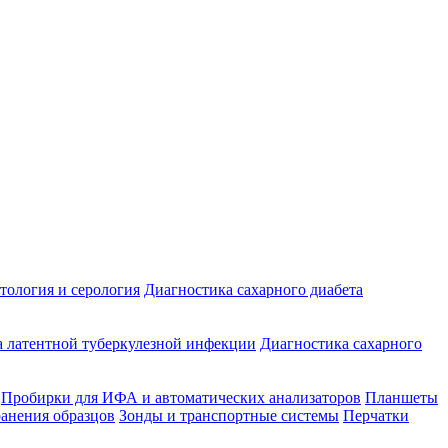
ология и серология
Диагностика сахарного диабета
 латентной туберкулезной инфекции
Диагностика сахарного
Пробирки для ИФА и автоматических анализаторов
Планшеты
ранения образцов
Зонды и транспортные системы
Перчатки