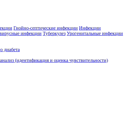
фекции
Гнойно-септические инфекции
Инфекции
вирусные инфекции
Туберкулез
Урогенитальные инфекции
о диабета
нализ (идентификация и оценка чувствительности)