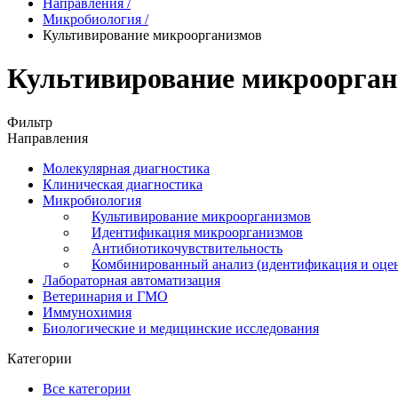
Направления
/
Микробиология
/
Культивирование микроорганизмов
Культивирование микроорган
Фильтр
Направления
Молекулярная диагностика
Клиническая диагностика
Микробиология
Культивирование микроорганизмов
Идентификация микроорганизмов
Антибиотикочувствительность
Комбинированный анализ (идентификация и оцен
Лабораторная автоматизация
Ветеринария и ГМО
Иммунохимия
Биологические и медицинские исследования
Категории
Все категории