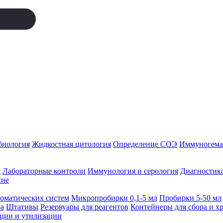
биология
Жидкостная цитология
Определение СОЭ
Иммуногемат
я
Лабораторные контроли
Иммунология и серология
Диагностика
ние
томатических систем
Микропробирки 0,1-5 мл
Пробирки 5-50 мл
а
Штативы
Резервуары для реагентов
Контейнеры для сбора и х
ации и утилизации