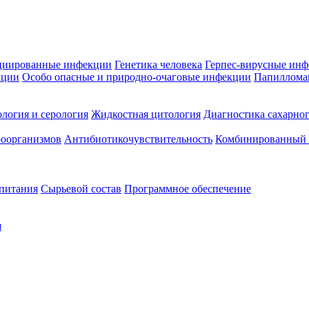
циированные инфекции
Генетика человека
Герпес-вирусные ин
кции
Особо опасные и природно-очаговые инфекции
Папиллома
логия и серология
Жидкостная цитология
Диагностика сахарног
оорганизмов
Антибиотикочувствительность
Комбинированный а
 питания
Сырьевой состав
Программное обеспечение
я