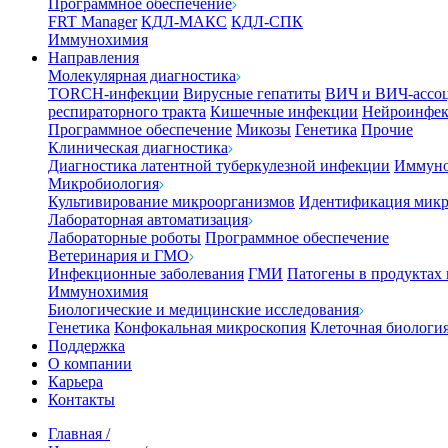
Программное обеспечение
FRT Manager
КДЛ-МАКС
КДЛ-СПК
Иммунохимия
Направления
Молекулярная диагностика
TORCH-инфекции
Вирусные гепатиты
ВИЧ и ВИЧ-ассо
респираторного тракта
Кишечные инфекции
Нейроинфе
Программное обеспечение
Микозы
Генетика
Прочие
Клиническая диагностика
Диагностика латентной туберкулезной инфекции
Иммуно
Микробиология
Культивирование микроорганизмов
Идентификация микр
Лабораторная автоматизация
Лабораторные роботы
Программное обеспечение
Ветеринария и ГМО
Инфекционные заболевания
ГМИ
Патогены в продуктах
Иммунохимия
Биологические и медицинские исследования
Генетика
Конфокальная микроскопия
Клеточная биологи
Поддержка
О компании
Карьера
Контакты
Главная
/