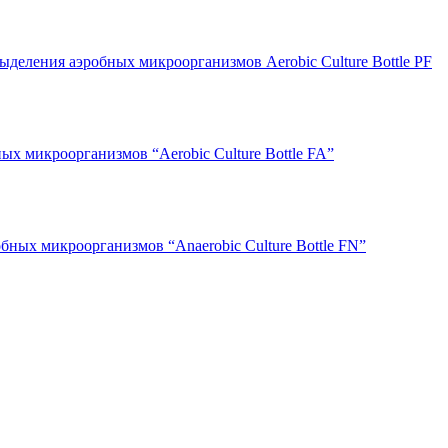
деления аэробных микроорганизмов Aerobic Culture Bottle PF
х микроорганизмов “Aerobic Culture Bottle FA”
бных микроорганизмов “Anaerobic Culture Bottle FN”