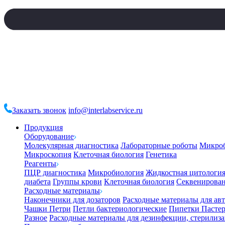
Заказать звонок
info@interlabservice.ru
Продукция
Оборудование
Молекулярная диагностика
Лабораторные роботы
Микро
Микроскопия
Клеточная биология
Генетика
Реагенты
ПЦР диагностика
Микробиология
Жидкостная цитологи
диабета
Группы крови
Клеточная биология
Секвенирова
Расходные материалы
Наконечники для дозаторов
Расходные материалы для ав
Чашки Петри
Петли бактериологические
Пипетки Пастер
Разное
Расходные материалы для дезинфекции, стерилиз