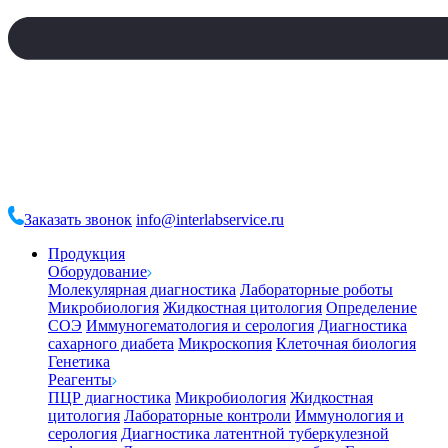
Заказать звонок
info@interlabservice.ru
Продукция
Оборудование
Молекулярная диагностика
Лабораторные роботы
Микробиология
Жидкостная цитология
Определение
СОЭ
Иммуногематология и серология
Диагностика
сахарного диабета
Микроскопия
Клеточная биология
Генетика
Реагенты
ПЦР диагностика
Микробиология
Жидкостная
цитология
Лабораторные контроли
Иммунология и
серология
Диагностика латентной туберкулезной