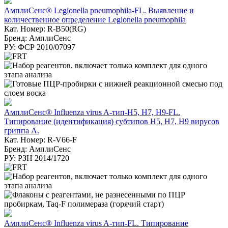
АмплиСенс® Legionella pneumophila-FL. Выявление и
количественное определение Legionella pneumophila
Кат. Номер: R-B50(RG)
Бренд: АмплиСенс
РУ: ФСР 2010/07097
АмплиСенс® Influenza virus A-тип-H5, H7, H9-FL.
Типирование (идентификация) субтипов H5, H7, H9 вирусов
гриппа А.
Кат. Номер: R-V66-F
Бренд: АмплиСенс
РУ: РЗН 2014/1720
АмплиСенс® Influenza virus A-тип-FL. Типирование