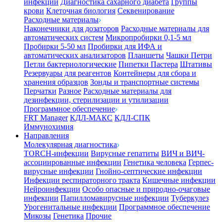
инфекции
Диагностика сахарного диабета
Группы
крови
Клеточная биология
Секвенирование
Расходные материалы
Наконечники для дозаторов
Расходные материалы для
автоматических систем
Микропробирки 0,1-5 мл
Пробирки 5-50 мл
Пробирки для ИФА и
автоматических анализаторов
Планшеты
Чашки Петри
Петли бактериологические
Пипетки Пастера
Штативы
Резервуары для реагентов
Контейнеры для сбора и
хранения образцов
Зонды и транспортные системы
Перчатки
Разное
Расходные материалы для
дезинфекции, стерилизации и утилизации
Программное обеспечение
FRT Manager
КДЛ-МАКС
КДЛ-СПК
Иммунохимия
Направления
Молекулярная диагностика
TORCH-инфекции
Вирусные гепатиты
ВИЧ и ВИЧ-
ассоциированные инфекции
Генетика человека
Герпес-
вирусные инфекции
Гнойно-септические инфекции
Инфекции респираторного тракта
Кишечные инфекции
Нейроинфекции
Особо опасные и природно-очаговые
инфекции
Папилломавирусные инфекции
Туберкулез
Урогенитальные инфекции
Программное обеспечение
Микозы
Генетика
Прочие