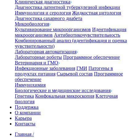
Клиническая диагностика
Диагностика латентной туберкулезной инфекции
Иммунология и серология
Жидкостная цитология
Диагностика сахарного диабета
Микробиология
Культивирование микроорганизмов
Идентификация
микроорганизмов
Антибиотикочувствительность
Комбинированный анализ (идентификация и оценка
чувствительности)
Лабораторная автоматизация
Лабораторные роботы
Программное обеспечение
Ветеринария и ГМО
Инфекционные заболевания
ГМИ
Патогены в
продуктах питания
Сырьевой состав
Программное
обеспечение
Иммунохимия
Биологические и медицинские исследования
Генетика
Конфокальная микроскопия
Клеточная
биология
Поддержка
О компании
Карьера
Контакты
Главная
/