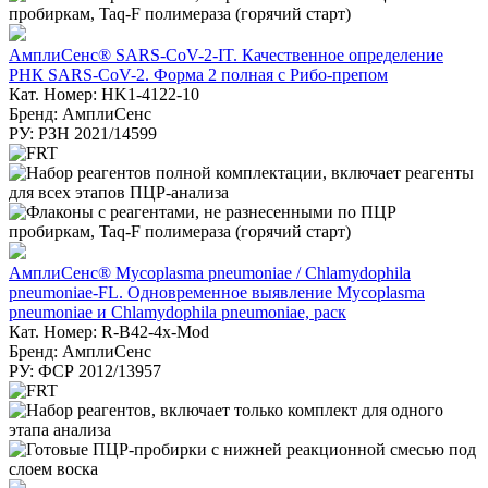
АмплиСенс® SARS-CoV-2-IT. Качественное определение
РНК SARS-CoV-2. Форма 2 полная с Рибо-препом
Кат. Номер: HK1-4122-10
Бренд: АмплиСенс
РУ: РЗН 2021/14599
АмплиСенс® Mycoplasma pneumoniae / Chlamydophila
pneumoniae-FL. Одновременное выявление Mycoplasma
pneumoniae и Chlamydophila pneumoniae, раск
Кат. Номер: R-B42-4x-Mod
Бренд: АмплиСенс
РУ: ФСР 2012/13957