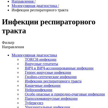
Направления
/
Молекулярная диагностика
/
Инфекции респираторного тракта
Инфекции респираторного
тракта
Фильтр
Направления
Молекулярная диагностика
TORCH-инфекции
Вирусные гепатиты
ВИЧ и ВИЧ-ассоциированные инфекции
Герпес-вирусные инфекции
Гнойно-септические инфекции
Инфекции респираторного тракта
Кишечные инфекции
Нейроинфекции
Особо опасные и природно-очаговые инфекции
Папилломавирусные инфекции
Туберкулез
Урогенитальные инфекции