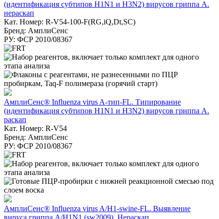
(идентификация субтипов H1N1 и H3N2) вирусов гриппа А.
нераскап
Кат. Номер: R-V54-100-F(RG,iQ,Dt,SC)
Бренд: АмплиСенс
РУ: ФСР 2010/08367
АмплиСенс® Influenza virus A-тип-FL. Типирование
(идентификация субтипов H1N1 и H3N2) вирусов гриппа А.
раскап
Кат. Номер: R-V54
Бренд: АмплиСенс
РУ: ФСР 2010/08367
АмплиСенс® Influenza virus A/H1-swine-FL. Выявление
вируса гриппа A/H1N1 (sw2009). Нераскап