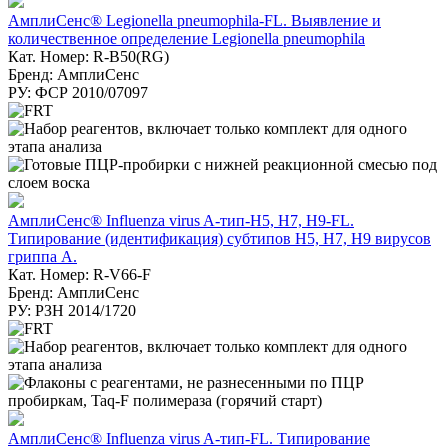
АмплиСенс® Legionella pneumophila-FL. Выявление и
количественное определение Legionella pneumophila
Кат. Номер: R-B50(RG)
Бренд: АмплиСенс
РУ: ФСР 2010/07097
АмплиСенс® Influenza virus A-тип-H5, H7, H9-FL.
Типирование (идентификация) субтипов H5, H7, H9 вирусов
гриппа А.
Кат. Номер: R-V66-F
Бренд: АмплиСенс
РУ: РЗН 2014/1720
АмплиСенс® Influenza virus A-тип-FL. Типирование