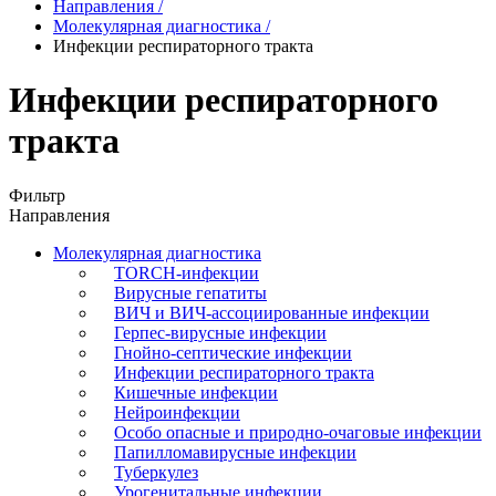
Направления
/
Молекулярная диагностика
/
Инфекции респираторного тракта
Инфекции респираторного
тракта
Фильтр
Направления
Молекулярная диагностика
TORCH-инфекции
Вирусные гепатиты
ВИЧ и ВИЧ-ассоциированные инфекции
Герпес-вирусные инфекции
Гнойно-септические инфекции
Инфекции респираторного тракта
Кишечные инфекции
Нейроинфекции
Особо опасные и природно-очаговые инфекции
Папилломавирусные инфекции
Туберкулез
Урогенитальные инфекции