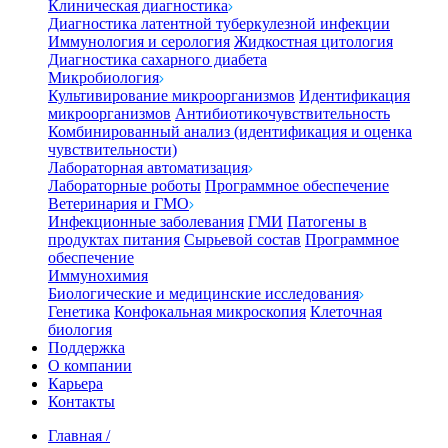
Клиническая диагностика
Диагностика латентной туберкулезной инфекции
Иммунология и серология
Жидкостная цитология
Диагностика сахарного диабета
Микробиология
Культивирование микроорганизмов
Идентификация
микроорганизмов
Антибиотикочувствительность
Комбинированный анализ (идентификация и оценка
чувствительности)
Лабораторная автоматизация
Лабораторные роботы
Программное обеспечение
Ветеринария и ГМО
Инфекционные заболевания
ГМИ
Патогены в
продуктах питания
Сырьевой состав
Программное
обеспечение
Иммунохимия
Биологические и медицинские исследования
Генетика
Конфокальная микроскопия
Клеточная
биология
Поддержка
О компании
Карьера
Контакты
Главная
/