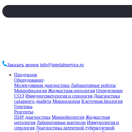
Заказать звонок
info@interlabservice.ru
Продукция
Оборудование
Молекулярная диагностика
Лабораторные роботы
Микробиология
Жидкостная цитология
Определение
СОЭ
Иммуногематология и серология
Диагностика
сахарного диабета
Микроскопия
Клеточная биология
Генетика
Реагенты
ПЦР диагностика
Микробиология
Жидкостная
цитология
Лабораторные контроли
Иммунология и
серология
Диагностика латентной туберкулезной