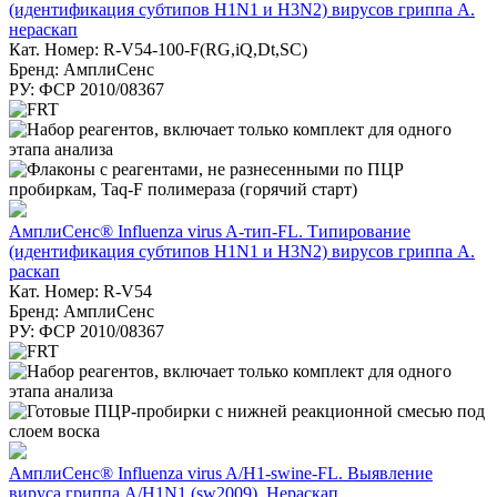
(идентификация субтипов H1N1 и H3N2) вирусов гриппа А.
нераскап
Кат. Номер: R-V54-100-F(RG,iQ,Dt,SC)
Бренд: АмплиСенс
РУ: ФСР 2010/08367
АмплиСенс® Influenza virus A-тип-FL. Типирование
(идентификация субтипов H1N1 и H3N2) вирусов гриппа А.
раскап
Кат. Номер: R-V54
Бренд: АмплиСенс
РУ: ФСР 2010/08367
АмплиСенс® Influenza virus A/H1-swine-FL. Выявление
вируса гриппа A/H1N1 (sw2009). Нераскап