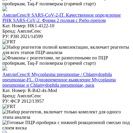
АмплиСенс® SARS-CoV-2-IT. Качественное определение
РНК SARS-CoV-2. Форма 2 полная с Рибо-препом
Кат. Номер: HK1-4122-10
Бренд: АмплиСенс
РУ: РЗН 2021/14599
АмплиСенс® Mycoplasma pneumoniae / Chlamydophila
pneumoniae-FL. Одновременное выявление Mycoplasma
pneumoniae и Chlamydophila pneumoniae, раск
Кат. Номер: R-B42-4x-Mod
Бренд: АмплиСенс
РУ: ФСР 2012/13957