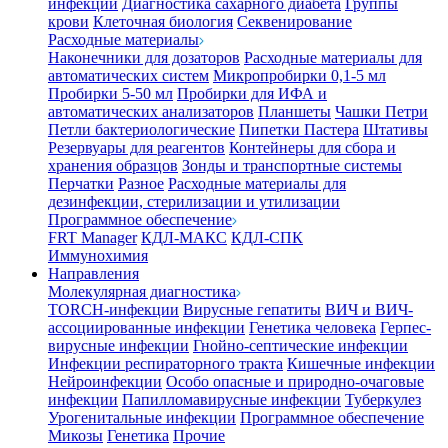
инфекции
Диагностика сахарного диабета
Группы
крови
Клеточная биология
Секвенирование
Расходные материалы
Наконечники для дозаторов
Расходные материалы для
автоматических систем
Микропробирки 0,1-5 мл
Пробирки 5-50 мл
Пробирки для ИФА и
автоматических анализаторов
Планшеты
Чашки Петри
Петли бактериологические
Пипетки Пастера
Штативы
Резервуары для реагентов
Контейнеры для сбора и
хранения образцов
Зонды и транспортные системы
Перчатки
Разное
Расходные материалы для
дезинфекции, стерилизации и утилизации
Программное обеспечение
FRT Manager
КДЛ-МАКС
КДЛ-СПК
Иммунохимия
Направления
Молекулярная диагностика
TORCH-инфекции
Вирусные гепатиты
ВИЧ и ВИЧ-
ассоциированные инфекции
Генетика человека
Герпес-
вирусные инфекции
Гнойно-септические инфекции
Инфекции респираторного тракта
Кишечные инфекции
Нейроинфекции
Особо опасные и природно-очаговые
инфекции
Папилломавирусные инфекции
Туберкулез
Урогенитальные инфекции
Программное обеспечение
Микозы
Генетика
Прочие