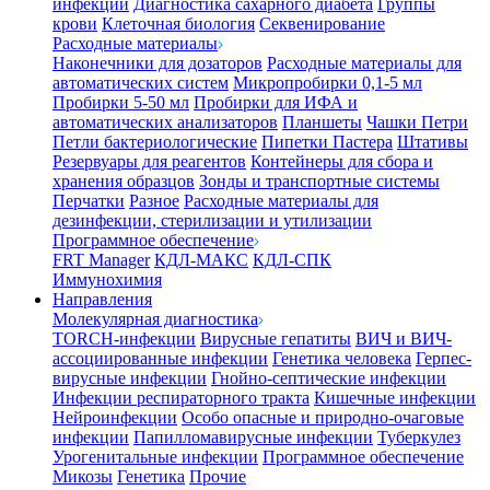
инфекции
Диагностика сахарного диабета
Группы
крови
Клеточная биология
Секвенирование
Расходные материалы
Наконечники для дозаторов
Расходные материалы для
автоматических систем
Микропробирки 0,1-5 мл
Пробирки 5-50 мл
Пробирки для ИФА и
автоматических анализаторов
Планшеты
Чашки Петри
Петли бактериологические
Пипетки Пастера
Штативы
Резервуары для реагентов
Контейнеры для сбора и
хранения образцов
Зонды и транспортные системы
Перчатки
Разное
Расходные материалы для
дезинфекции, стерилизации и утилизации
Программное обеспечение
FRT Manager
КДЛ-МАКС
КДЛ-СПК
Иммунохимия
Направления
Молекулярная диагностика
TORCH-инфекции
Вирусные гепатиты
ВИЧ и ВИЧ-
ассоциированные инфекции
Генетика человека
Герпес-
вирусные инфекции
Гнойно-септические инфекции
Инфекции респираторного тракта
Кишечные инфекции
Нейроинфекции
Особо опасные и природно-очаговые
инфекции
Папилломавирусные инфекции
Туберкулез
Урогенитальные инфекции
Программное обеспечение
Микозы
Генетика
Прочие