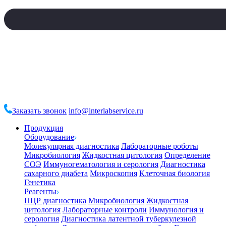
Заказать звонок
info@interlabservice.ru
Продукция
Оборудование
Молекулярная диагностика
Лабораторные роботы
Микробиология
Жидкостная цитология
Определение
СОЭ
Иммуногематология и серология
Диагностика
сахарного диабета
Микроскопия
Клеточная биология
Генетика
Реагенты
ПЦР диагностика
Микробиология
Жидкостная
цитология
Лабораторные контроли
Иммунология и
серология
Диагностика латентной туберкулезной