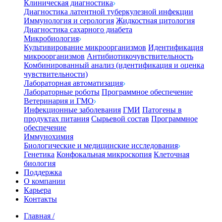
Клиническая диагностика
Диагностика латентной туберкулезной инфекции
Иммунология и серология
Жидкостная цитология
Диагностика сахарного диабета
Микробиология
Культивирование микроорганизмов
Идентификация
микроорганизмов
Антибиотикочувствительность
Комбинированный анализ (идентификация и оценка
чувствительности)
Лабораторная автоматизация
Лабораторные роботы
Программное обеспечение
Ветеринария и ГМО
Инфекционные заболевания
ГМИ
Патогены в
продуктах питания
Сырьевой состав
Программное
обеспечение
Иммунохимия
Биологические и медицинские исследования
Генетика
Конфокальная микроскопия
Клеточная
биология
Поддержка
О компании
Карьера
Контакты
Главная
/