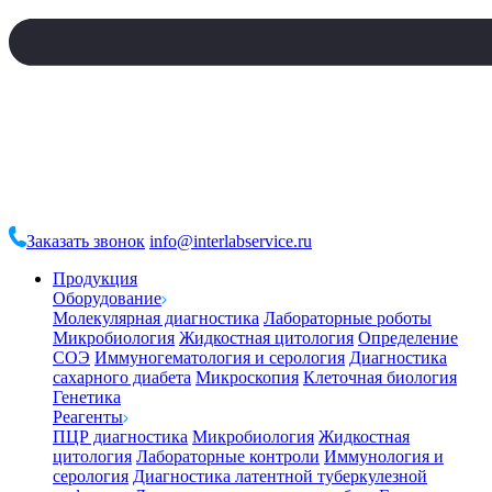
Заказать звонок
info@interlabservice.ru
Продукция
Оборудование
Молекулярная диагностика
Лабораторные роботы
Микробиология
Жидкостная цитология
Определение
СОЭ
Иммуногематология и серология
Диагностика
сахарного диабета
Микроскопия
Клеточная биология
Генетика
Реагенты
ПЦР диагностика
Микробиология
Жидкостная
цитология
Лабораторные контроли
Иммунология и
серология
Диагностика латентной туберкулезной