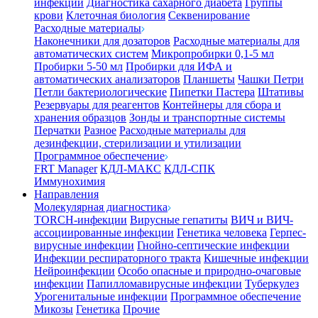
инфекции
Диагностика сахарного диабета
Группы
крови
Клеточная биология
Секвенирование
Расходные материалы
Наконечники для дозаторов
Расходные материалы для
автоматических систем
Микропробирки 0,1-5 мл
Пробирки 5-50 мл
Пробирки для ИФА и
автоматических анализаторов
Планшеты
Чашки Петри
Петли бактериологические
Пипетки Пастера
Штативы
Резервуары для реагентов
Контейнеры для сбора и
хранения образцов
Зонды и транспортные системы
Перчатки
Разное
Расходные материалы для
дезинфекции, стерилизации и утилизации
Программное обеспечение
FRT Manager
КДЛ-МАКС
КДЛ-СПК
Иммунохимия
Направления
Молекулярная диагностика
TORCH-инфекции
Вирусные гепатиты
ВИЧ и ВИЧ-
ассоциированные инфекции
Генетика человека
Герпес-
вирусные инфекции
Гнойно-септические инфекции
Инфекции респираторного тракта
Кишечные инфекции
Нейроинфекции
Особо опасные и природно-очаговые
инфекции
Папилломавирусные инфекции
Туберкулез
Урогенитальные инфекции
Программное обеспечение
Микозы
Генетика
Прочие