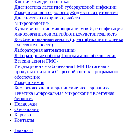
Клиническая диагностика
Диагностика латентной туберкулезной инфекции
Иммунология и серология
Жидкостная цитология
Диагностика сахарного диабета
Микробиология
Культивирование микроорганизмов
Идентификация
микроорганизмов
Антибиотикочувствительность
Комбинированный анализ (идентификация и оценка
чувствительности)
Лабораторная автоматизация
Лабораторные роботы
Программное обеспечение
Ветеринария и ГМО
Инфекционные заболевания
ГМИ
Патогены в
продуктах питания
Сырьевой состав
Программное
обеспечение
Иммунохимия
Биологические и медицинские исследования
Генетика
Конфокальная микроскопия
Клеточная
биология
Поддержка
О компании
Карьера
Контакты
Главная
/