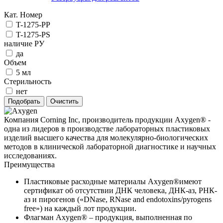
Кат. Номер
T-1275-PP
T-1275-PS
наличие РУ
да
Объем
5 мл
Стерильность
нет
Компания Corning Inc, производитель продукции Axygen® -
одна из лидеров в производстве лабораторных пластиковых
изделий высшего качества для молекулярно-биологических
методов в клинической лабораторной диагностике и научных
исследованиях.
Преимущества
Пластиковые расходные материалы Axygen®имеют
сертификат об отсутствии ДНК человека, ДНК-аз, РНК-
аз и пирогенов («DNase, RNase and endotoxins/pyrogens
free») на каждый лот продукции.
Флагман Axygen® – продукция, выполненная по