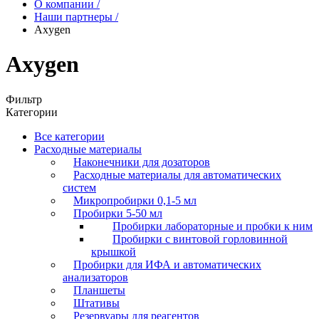
О компании
/
Наши партнеры
/
Axygen
Axygen
Фильтр
Категории
Все категории
Расходные материалы
Наконечники для дозаторов
Расходные материалы для автоматических
систем
Микропробирки 0,1-5 мл
Пробирки 5-50 мл
Пробирки лабораторные и пробки к ним
Пробирки с винтовой горловинной
крышкой
Пробирки для ИФА и автоматических
анализаторов
Планшеты
Штативы
Резервуары для реагентов