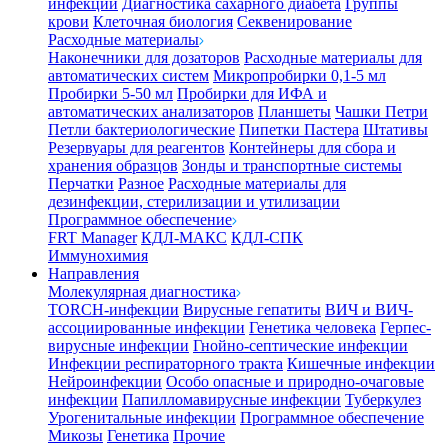
инфекции
Диагностика сахарного диабета
Группы
крови
Клеточная биология
Секвенирование
Расходные материалы
Наконечники для дозаторов
Расходные материалы для
автоматических систем
Микропробирки 0,1-5 мл
Пробирки 5-50 мл
Пробирки для ИФА и
автоматических анализаторов
Планшеты
Чашки Петри
Петли бактериологические
Пипетки Пастера
Штативы
Резервуары для реагентов
Контейнеры для сбора и
хранения образцов
Зонды и транспортные системы
Перчатки
Разное
Расходные материалы для
дезинфекции, стерилизации и утилизации
Программное обеспечение
FRT Manager
КДЛ-МАКС
КДЛ-СПК
Иммунохимия
Направления
Молекулярная диагностика
TORCH-инфекции
Вирусные гепатиты
ВИЧ и ВИЧ-
ассоциированные инфекции
Генетика человека
Герпес-
вирусные инфекции
Гнойно-септические инфекции
Инфекции респираторного тракта
Кишечные инфекции
Нейроинфекции
Особо опасные и природно-очаговые
инфекции
Папилломавирусные инфекции
Туберкулез
Урогенитальные инфекции
Программное обеспечение
Микозы
Генетика
Прочие