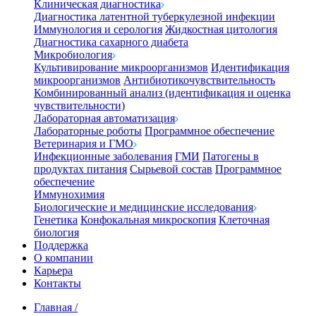
Клиническая диагностика
Диагностика латентной туберкулезной инфекции
Иммунология и серология
Жидкостная цитология
Диагностика сахарного диабета
Микробиология
Культивирование микроорганизмов
Идентификация
микроорганизмов
Антибиотикочувствительность
Комбинированный анализ (идентификация и оценка
чувствительности)
Лабораторная автоматизация
Лабораторные роботы
Программное обеспечение
Ветеринария и ГМО
Инфекционные заболевания
ГМИ
Патогены в
продуктах питания
Сырьевой состав
Программное
обеспечение
Иммунохимия
Биологические и медицинские исследования
Генетика
Конфокальная микроскопия
Клеточная
биология
Поддержка
О компании
Карьера
Контакты
Главная
/