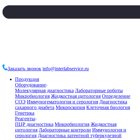
Заказать звонок
info@interlabservice.ru
Продукция
Оборудование
Молекулярная диагностика
Лабораторные роботы
Микробиология
Жидкостная цитология
Определение
СОЭ
Иммуногематология и серология
Диагностика
сахарного диабета
Микроскопия
Клеточная биология
Генетика
Реагенты
ПЦР диагностика
Микробиология
Жидкостная
цитология
Лабораторные контроли
Иммунология и
серология
Диагностика латентной туберкулезной