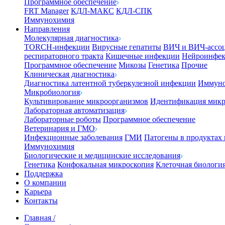
Программное обеспечение
FRT Manager
КДЛ-МАКС
КДЛ-СПК
Иммунохимия
Направления
Молекулярная диагностика
TORCH-инфекции
Вирусные гепатиты
ВИЧ и ВИЧ-ассо
респираторного тракта
Кишечные инфекции
Нейроинфе
Программное обеспечение
Микозы
Генетика
Прочие
Клиническая диагностика
Диагностика латентной туберкулезной инфекции
Иммуно
Микробиология
Культивирование микроорганизмов
Идентификация микр
Лабораторная автоматизация
Лабораторные роботы
Программное обеспечение
Ветеринария и ГМО
Инфекционные заболевания
ГМИ
Патогены в продуктах
Иммунохимия
Биологические и медицинские исследования
Генетика
Конфокальная микроскопия
Клеточная биологи
Поддержка
О компании
Карьера
Контакты
Главная
/