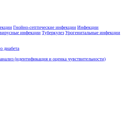
фекции
Гнойно-септические инфекции
Инфекции
вирусные инфекции
Туберкулез
Урогенитальные инфекции
о диабета
нализ (идентификация и оценка чувствительности)