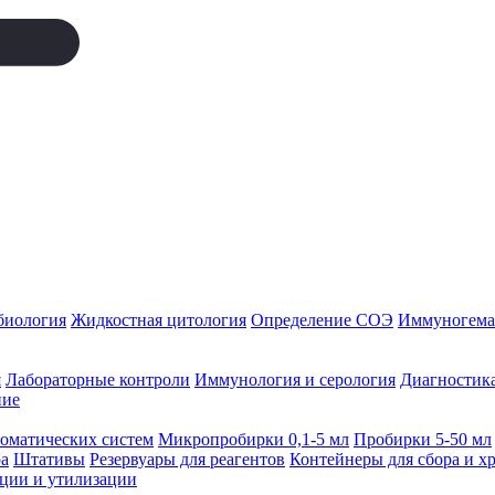
биология
Жидкостная цитология
Определение СОЭ
Иммуногемат
я
Лабораторные контроли
Иммунология и серология
Диагностика
ние
томатических систем
Микропробирки 0,1-5 мл
Пробирки 5-50 мл
а
Штативы
Резервуары для реагентов
Контейнеры для сбора и х
ации и утилизации