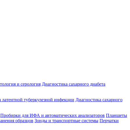
ология и серология
Диагностика сахарного диабета
 латентной туберкулезной инфекции
Диагностика сахарного
Пробирки для ИФА и автоматических анализаторов
Планшеты
ранения образцов
Зонды и транспортные системы
Перчатки