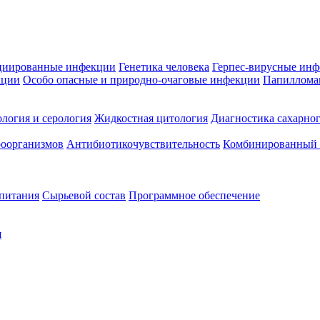
циированные инфекции
Генетика человека
Герпес-вирусные ин
кции
Особо опасные и природно-очаговые инфекции
Папиллома
логия и серология
Жидкостная цитология
Диагностика сахарног
оорганизмов
Антибиотикочувствительность
Комбинированный а
 питания
Сырьевой состав
Программное обеспечение
я