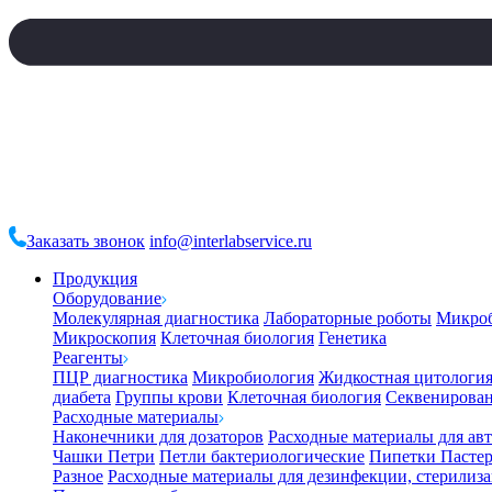
Заказать звонок
info@interlabservice.ru
Продукция
Оборудование
Молекулярная диагностика
Лабораторные роботы
Микро
Микроскопия
Клеточная биология
Генетика
Реагенты
ПЦР диагностика
Микробиология
Жидкостная цитологи
диабета
Группы крови
Клеточная биология
Секвенирова
Расходные материалы
Наконечники для дозаторов
Расходные материалы для ав
Чашки Петри
Петли бактериологические
Пипетки Пастер
Разное
Расходные материалы для дезинфекции, стерилиз