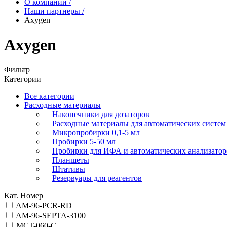
О компании
/
Наши партнеры
/
Axygen
Axygen
Фильтр
Категории
Все категории
Расходные материалы
Наконечники для дозаторов
Расходные материалы для автоматических систем
Микропробирки 0,1-5 мл
Пробирки 5-50 мл
Пробирки для ИФА и автоматических анализатор
Планшеты
Штативы
Резервуары для реагентов
Кат. Номер
AM-96-PCR-RD
AM-96-SEPTA-3100
MCT-060-C