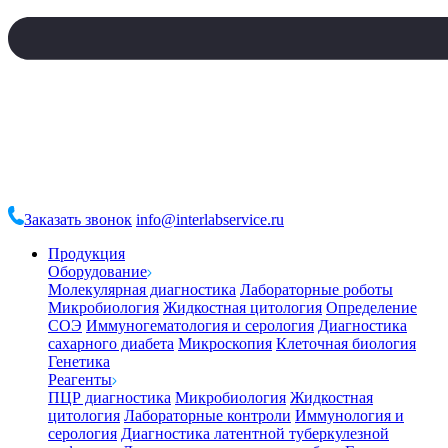
Заказать звонок
info@interlabservice.ru
Продукция
Оборудование
Молекулярная диагностика
Лабораторные роботы
Микробиология
Жидкостная цитология
Определение
СОЭ
Иммуногематология и серология
Диагностика
сахарного диабета
Микроскопия
Клеточная биология
Генетика
Реагенты
ПЦР диагностика
Микробиология
Жидкостная
цитология
Лабораторные контроли
Иммунология и
серология
Диагностика латентной туберкулезной