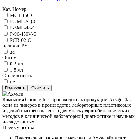
Кат. Номер
MCT-150-C
P-2ML-SQ-C
P-5ML-48-C
P-96-450V-C
PCR-02-C
наличие РУ
да
Объем
0,2 мл
1,5 мл
Стерильность
нет
Компания Corning Inc, производитель продукции Axygen® -
одна из лидеров в производстве лабораторных пластиковых
изделий высшего качества для молекулярно-биологических
методов в клинической лабораторной диагностике и научных
исследованиях.
Преимущества
Пластиковые расходные материалы Axygen®имеют