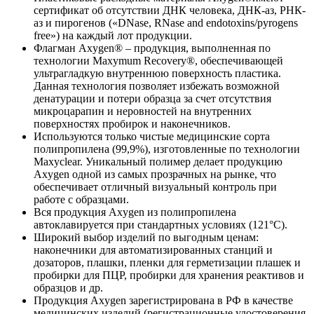
сертификат об отсутствии ДНК человека, ДНК-аз, РНК-
аз и пирогенов («DNase, RNase and endotoxins/pyrogens
free») на каждый лот продукции.
Флагман Axygen® – продукция, выполненная по
технологии Maxymum Recovery®, обеспечивающей
ультрагладкую внутреннюю поверхность пластика.
Данная технология позволяет избежать возможной
денатурации и потери образца за счет отсутствия
микроцарапин и неровностей на внутренних
поверхностях пробирок и наконечников.
Используются только чистые медицинские сорта
полипропилена (99,9%), изготовленные по технологии
Maxyclear. Уникальный полимер делает продукцию
Axygen одной из самых прозрачных на рынке, что
обеспечивает отличный визуальный контроль при
работе с образцами.
Вся продукция Axygen из полипропилена
автоклавируется при стандартных условиях (121°С).
Широкий выбор изделий по выгодным ценам:
наконечники для автоматизированных станций и
дозаторов, плашки, пленки для герметизации плашек и
пробирки для ПЦР, пробирки для хранения реактивов и
образцов и др.
Продукция Axygen зарегистрирована в РФ в качестве
медицинских изделий (регистрационные удостоверения