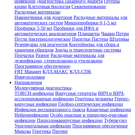
инфекции
Диагностика сахарного диабета
Группы
крови
Клеточная биология
Секвенирование
Расходные материалы
Наконечники для дозаторов
Расходные материалы для
автоматических систем
Микропробирки 0,1-5 мл
Пробирки 5-50 мл
Пробирки для ИФА и
автоматических анализаторов
Планшеты
Чашки Петри
Петли бактериологические
Пипетки Пастера
Штативы
Резервуары для реагентов
Контейнеры для сбора и
хранения образцов
Зонды и транспортные системы
Перчатки
Разное
Расходные материалы для
дезинфекции, стерилизации и утилизации
Программное обеспечение
FRT Manager
КДЛ-МАКС
КДЛ-СПК
Иммунохимия
Направления
Молекулярная диагностика
TORCH-инфекции
Вирусные гепатиты
ВИЧ и ВИЧ-
ассоциированные инфекции
Генетика человека
Герпес-
вирусные инфекции
Гнойно-септические инфекции
Инфекции респираторного тракта
Кишечные инфекции
Нейроинфекции
Особо опасные и природно-очаговые
инфекции
Папилломавирусные инфекции
Туберкулез
Урогенитальные инфекции
Программное обеспечение
Микозы
Генетика
Прочие