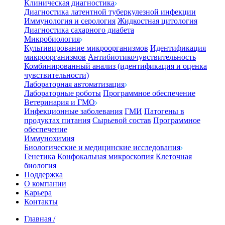
Клиническая диагностика
Диагностика латентной туберкулезной инфекции
Иммунология и серология
Жидкостная цитология
Диагностика сахарного диабета
Микробиология
Культивирование микроорганизмов
Идентификация
микроорганизмов
Антибиотикочувствительность
Комбинированный анализ (идентификация и оценка
чувствительности)
Лабораторная автоматизация
Лабораторные роботы
Программное обеспечение
Ветеринария и ГМО
Инфекционные заболевания
ГМИ
Патогены в
продуктах питания
Сырьевой состав
Программное
обеспечение
Иммунохимия
Биологические и медицинские исследования
Генетика
Конфокальная микроскопия
Клеточная
биология
Поддержка
О компании
Карьера
Контакты
Главная
/