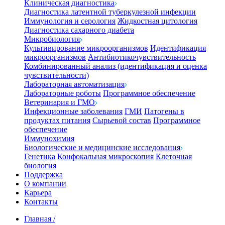
Клиническая диагностика
Диагностика латентной туберкулезной инфекции
Иммунология и серология
Жидкостная цитология
Диагностика сахарного диабета
Микробиология
Культивирование микроорганизмов
Идентификация
микроорганизмов
Антибиотикочувствительность
Комбинированный анализ (идентификация и оценка
чувствительности)
Лабораторная автоматизация
Лабораторные роботы
Программное обеспечение
Ветеринария и ГМО
Инфекционные заболевания
ГМИ
Патогены в
продуктах питания
Сырьевой состав
Программное
обеспечение
Иммунохимия
Биологические и медицинские исследования
Генетика
Конфокальная микроскопия
Клеточная
биология
Поддержка
О компании
Карьера
Контакты
Главная
/