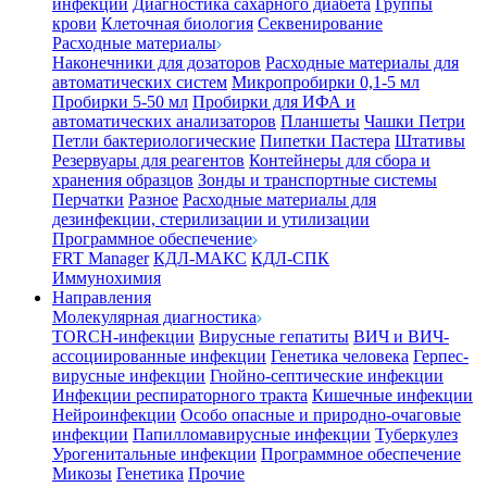
инфекции
Диагностика сахарного диабета
Группы
крови
Клеточная биология
Секвенирование
Расходные материалы
Наконечники для дозаторов
Расходные материалы для
автоматических систем
Микропробирки 0,1-5 мл
Пробирки 5-50 мл
Пробирки для ИФА и
автоматических анализаторов
Планшеты
Чашки Петри
Петли бактериологические
Пипетки Пастера
Штативы
Резервуары для реагентов
Контейнеры для сбора и
хранения образцов
Зонды и транспортные системы
Перчатки
Разное
Расходные материалы для
дезинфекции, стерилизации и утилизации
Программное обеспечение
FRT Manager
КДЛ-МАКС
КДЛ-СПК
Иммунохимия
Направления
Молекулярная диагностика
TORCH-инфекции
Вирусные гепатиты
ВИЧ и ВИЧ-
ассоциированные инфекции
Генетика человека
Герпес-
вирусные инфекции
Гнойно-септические инфекции
Инфекции респираторного тракта
Кишечные инфекции
Нейроинфекции
Особо опасные и природно-очаговые
инфекции
Папилломавирусные инфекции
Туберкулез
Урогенитальные инфекции
Программное обеспечение
Микозы
Генетика
Прочие