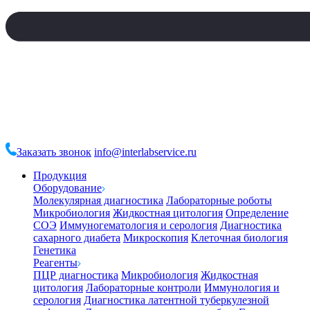
Заказать звонок
info@interlabservice.ru
Продукция
Оборудование
Молекулярная диагностика
Лабораторные роботы
Микробиология
Жидкостная цитология
Определение
СОЭ
Иммуногематология и серология
Диагностика
сахарного диабета
Микроскопия
Клеточная биология
Генетика
Реагенты
ПЦР диагностика
Микробиология
Жидкостная
цитология
Лабораторные контроли
Иммунология и
серология
Диагностика латентной туберкулезной