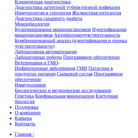
Клиническая диагностика
Диагностика латентной туберкулезной инфекции
Иммунология и серология
Жидкостная цитология
Диагностика сахарного диабета
Микробиология
Культивирование микроорганизмов
Идентификация
микроорганизмов
Антибиотикочувствительность
Комбинированный анализ (идентификация и оценка
чувствительности)
Лабораторная автоматизация
Лабораторные роботы
Программное обеспечение
Ветеринария и ГМО
Инфекционные заболевания
ГМИ
Патогены в
продуктах питания
Сырьевой состав
Программное
обеспечение
Иммунохимия
Биологические и медицинские исследования
Генетика
Конфокальная микроскопия
Клеточная
биология
Поддержка
О компании
Карьера
Контакты
Главная
/