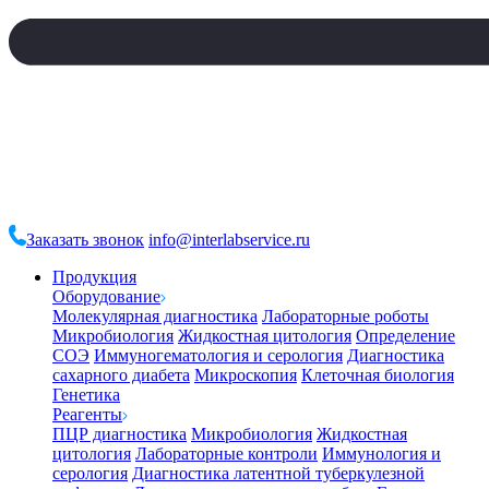
Заказать звонок
info@interlabservice.ru
Продукция
Оборудование
Молекулярная диагностика
Лабораторные роботы
Микробиология
Жидкостная цитология
Определение
СОЭ
Иммуногематология и серология
Диагностика
сахарного диабета
Микроскопия
Клеточная биология
Генетика
Реагенты
ПЦР диагностика
Микробиология
Жидкостная
цитология
Лабораторные контроли
Иммунология и
серология
Диагностика латентной туберкулезной