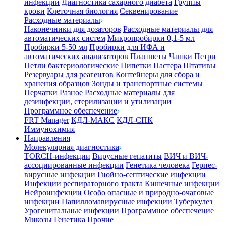
инфекции
Диагностика сахарного диабета
Группы
крови
Клеточная биология
Секвенирование
Расходные материалы
Наконечники для дозаторов
Расходные материалы для
автоматических систем
Микропробирки 0,1-5 мл
Пробирки 5-50 мл
Пробирки для ИФА и
автоматических анализаторов
Планшеты
Чашки Петри
Петли бактериологические
Пипетки Пастера
Штативы
Резервуары для реагентов
Контейнеры для сбора и
хранения образцов
Зонды и транспортные системы
Перчатки
Разное
Расходные материалы для
дезинфекции, стерилизации и утилизации
Программное обеспечение
FRT Manager
КДЛ-МАКС
КДЛ-СПК
Иммунохимия
Направления
Молекулярная диагностика
TORCH-инфекции
Вирусные гепатиты
ВИЧ и ВИЧ-
ассоциированные инфекции
Генетика человека
Герпес-
вирусные инфекции
Гнойно-септические инфекции
Инфекции респираторного тракта
Кишечные инфекции
Нейроинфекции
Особо опасные и природно-очаговые
инфекции
Папилломавирусные инфекции
Туберкулез
Урогенитальные инфекции
Программное обеспечение
Микозы
Генетика
Прочие