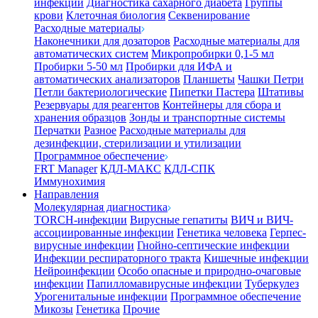
инфекции
Диагностика сахарного диабета
Группы
крови
Клеточная биология
Секвенирование
Расходные материалы
Наконечники для дозаторов
Расходные материалы для
автоматических систем
Микропробирки 0,1-5 мл
Пробирки 5-50 мл
Пробирки для ИФА и
автоматических анализаторов
Планшеты
Чашки Петри
Петли бактериологические
Пипетки Пастера
Штативы
Резервуары для реагентов
Контейнеры для сбора и
хранения образцов
Зонды и транспортные системы
Перчатки
Разное
Расходные материалы для
дезинфекции, стерилизации и утилизации
Программное обеспечение
FRT Manager
КДЛ-МАКС
КДЛ-СПК
Иммунохимия
Направления
Молекулярная диагностика
TORCH-инфекции
Вирусные гепатиты
ВИЧ и ВИЧ-
ассоциированные инфекции
Генетика человека
Герпес-
вирусные инфекции
Гнойно-септические инфекции
Инфекции респираторного тракта
Кишечные инфекции
Нейроинфекции
Особо опасные и природно-очаговые
инфекции
Папилломавирусные инфекции
Туберкулез
Урогенитальные инфекции
Программное обеспечение
Микозы
Генетика
Прочие