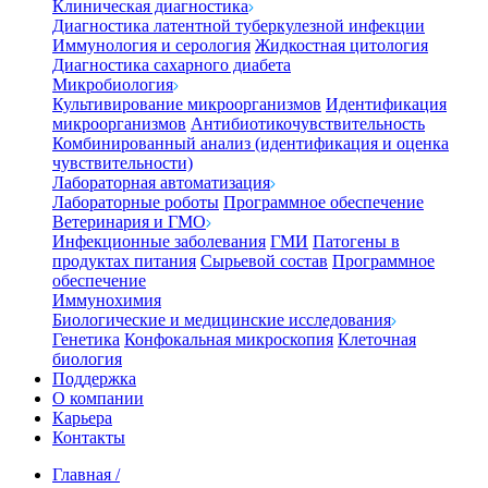
Клиническая диагностика
Диагностика латентной туберкулезной инфекции
Иммунология и серология
Жидкостная цитология
Диагностика сахарного диабета
Микробиология
Культивирование микроорганизмов
Идентификация
микроорганизмов
Антибиотикочувствительность
Комбинированный анализ (идентификация и оценка
чувствительности)
Лабораторная автоматизация
Лабораторные роботы
Программное обеспечение
Ветеринария и ГМО
Инфекционные заболевания
ГМИ
Патогены в
продуктах питания
Сырьевой состав
Программное
обеспечение
Иммунохимия
Биологические и медицинские исследования
Генетика
Конфокальная микроскопия
Клеточная
биология
Поддержка
О компании
Карьера
Контакты
Главная
/