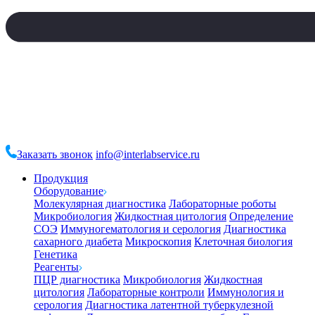
Заказать звонок
info@interlabservice.ru
Продукция
Оборудование
Молекулярная диагностика
Лабораторные роботы
Микробиология
Жидкостная цитология
Определение
СОЭ
Иммуногематология и серология
Диагностика
сахарного диабета
Микроскопия
Клеточная биология
Генетика
Реагенты
ПЦР диагностика
Микробиология
Жидкостная
цитология
Лабораторные контроли
Иммунология и
серология
Диагностика латентной туберкулезной