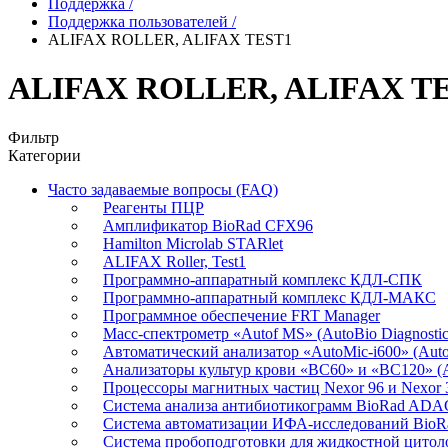
Поддержка
/
Поддержка пользователей
/
ALIFAX ROLLER, ALIFAX TEST1
ALIFAX ROLLER, ALIFAX T
Фильтр
Категории
Часто задаваемые вопросы (FAQ)
Реагенты ПЦР
Амплификатор BioRad CFX96
Hamilton Microlab STARlet
ALIFAX Roller, Test1
Программно-аппаратный комплекс КДЛ-СПК
Программно-аппаратный комплекс КДЛ-МАКС
Программное обеспечение FRT Manager
Масс-спектрометр «Autof MS» (AutoBio Diagnostic
Автоматический анализатор «AutoMic-i600» (AutoB
Анализаторы культур крови «BC60» и «BC120» (Au
Процессоры магнитных частиц Nexor 96 и Nexor
Система анализа антибиотикограмм BioRad AD
Система автоматизации ИФА-исследований Bio
Система пробоподготовки для жидкостной цито