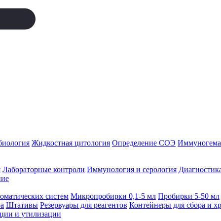
биология
Жидкостная цитология
Определение СОЭ
Иммуногемат
я
Лабораторные контроли
Иммунология и серология
Диагностика
ние
томатических систем
Микропробирки 0,1-5 мл
Пробирки 5-50 мл
а
Штативы
Резервуары для реагентов
Контейнеры для сбора и х
ации и утилизации