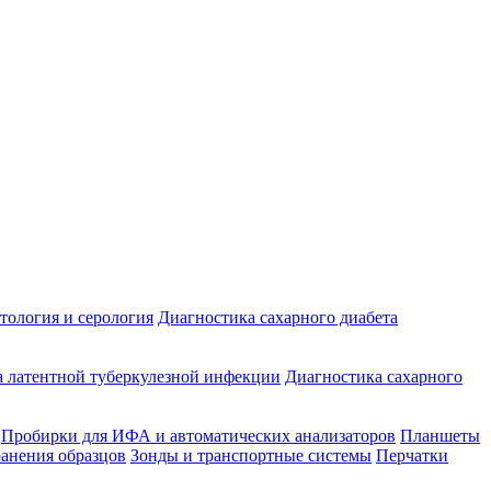
ология и серология
Диагностика сахарного диабета
 латентной туберкулезной инфекции
Диагностика сахарного
Пробирки для ИФА и автоматических анализаторов
Планшеты
ранения образцов
Зонды и транспортные системы
Перчатки