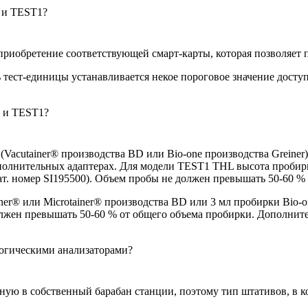
 и TEST1?
иобретение соответствующей смарт-карты, которая позволяет п
тест-единицы устанавливается некое пороговое значение доступ
 и TEST1?
Vacutainer® производства BD или Bio-one производства Greiner)
ополнительных адаптерах. Для модели TEST1 THL высота пробир
ат. номер SI195500). Объем пробы не должен превышать 50-60 %
er® или Microtainer® производства BD или 3 мл пробирки Bio-on
олжен превышать 50-60 % от общего объема пробирки. Дополнит
огическими анализаторами?
ую в собственный барабан станции, поэтому тип штативов, в к