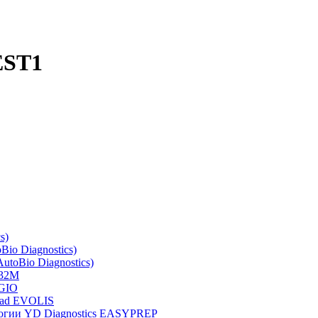
EST1
s)
io Diagnostics)
toBio Diagnostics)
 32M
AGIO
Rad EVOLIS
логии YD Diagnostics EASYPREP