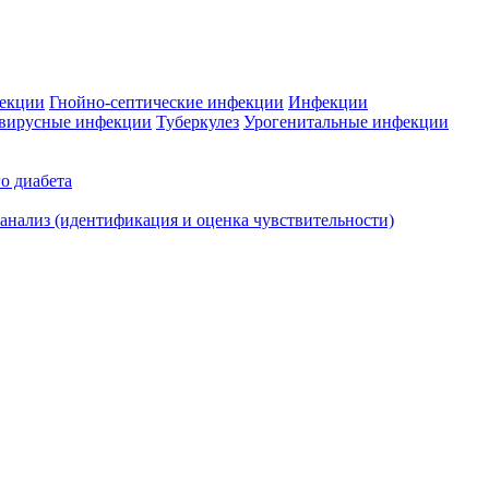
фекции
Гнойно-септические инфекции
Инфекции
вирусные инфекции
Туберкулез
Урогенитальные инфекции
о диабета
нализ (идентификация и оценка чувствительности)