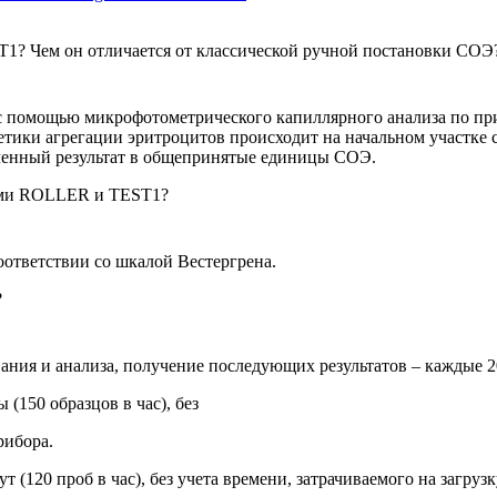
? Чем он отличается от классической ручной постановки СОЭ
помощью микрофотометрического капиллярного анализа по при
нетики агрегации эритроцитов происходит на начальном участк
ченный результат в общепринятые единицы СОЭ.
иями ROLLER и TEST1?
ответствии со шкалой Вестергрена.
?
ания и анализа, получение последующих результатов – каждые 2
(150 образцов в час), без
рибора.
(120 проб в час), без учета времени, затрачиваемого на загрузк