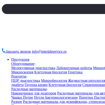
Заказать звонок
info@interlabservice.ru
Продукция
Оборудование
Молекулярная диагностика
Лабораторные роботы
Микро
Микроскопия
Клеточная биология
Генетика
Реагенты
ПЦР диагностика
Микробиология
Жидкостная цитологи
диабета
Группы крови
Клеточная биология
Секвенирова
Расходные материалы
Наконечники для дозаторов
Расходные материалы для ав
Чашки Петри
Петли бактериологические
Пипетки Пастер
Разное
Расходные материалы для дезинфекции, стерилиз