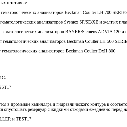
ных штативов:
 гематологических анализаторов Beckman Coulter LH 700 SERIES
 гематологических анализаторов Sysmex SF/SE/XE и желтых пла
т гематологических анализаторов BAYER/Siemens ADVIA 120 и с
т гематологических анализаторов Beckman Coulter LH 500 SER
 гематологических анализаторов Beckman Coulter DxH 800.
ИС.
EST1?
тся в промывке капилляра и гидравлического контура в соответ
ся опустошать резервуар с жидкими отходами ежедневно перед н
OLLER и TEST1?