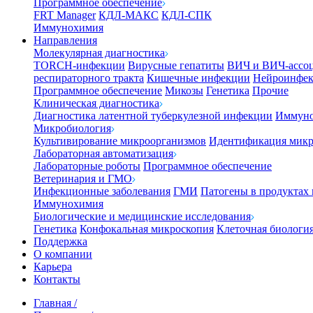
Программное обеспечение
FRT Manager
КДЛ-МАКС
КДЛ-СПК
Иммунохимия
Направления
Молекулярная диагностика
TORCH-инфекции
Вирусные гепатиты
ВИЧ и ВИЧ-ассо
респираторного тракта
Кишечные инфекции
Нейроинфе
Программное обеспечение
Микозы
Генетика
Прочие
Клиническая диагностика
Диагностика латентной туберкулезной инфекции
Иммуно
Микробиология
Культивирование микроорганизмов
Идентификация микр
Лабораторная автоматизация
Лабораторные роботы
Программное обеспечение
Ветеринария и ГМО
Инфекционные заболевания
ГМИ
Патогены в продуктах
Иммунохимия
Биологические и медицинские исследования
Генетика
Конфокальная микроскопия
Клеточная биологи
Поддержка
О компании
Карьера
Контакты
Главная
/