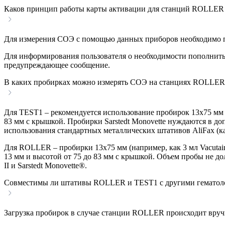
Каков принцип работы карты активации для станций ROLLER
Для измерения СОЭ с помощью данных приборов необходимо пр
Для информирования пользователя о необходимости пополнить 
предупреждающее сообщение.
В каких пробирках можно измерять СОЭ на станциях ROLLER
Для TEST1 ­– рекомендуется использование пробирок 13x75 мм (
83 мм с крышкой. Пробирки Sarstedt Monovette нуждаются в д
использования стандартных металлических штативов AliFax (к
Для ROLLER – пробирки 13x75 мм (например, как 3 мл Vacutain
13 мм и высотой от 75 до 83 мм с крышкой. Объем пробы не д
II и Sarstedt Monovette®.
Совместимы ли штативы ROLLER и TEST1 с другими гематол
Загрузка пробирок в случае станции ROLLER происходит вручн