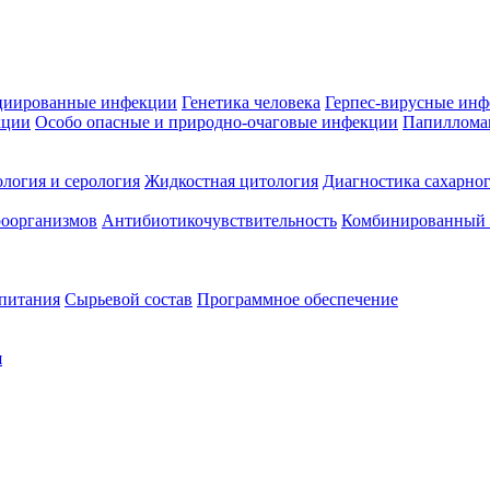
циированные инфекции
Генетика человека
Герпес-вирусные ин
кции
Особо опасные и природно-очаговые инфекции
Папиллома
логия и серология
Жидкостная цитология
Диагностика сахарног
оорганизмов
Антибиотикочувствительность
Комбинированный а
 питания
Сырьевой состав
Программное обеспечение
я