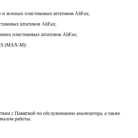
 и зеленых пластиковых штативов AliFax;
стиковых штативов AliFax;
иних пластиковых штативов AliFax;
IES (MAX-M);
ствии с Памяткой по обслуживанию анализатора, а также
ачалом работы.