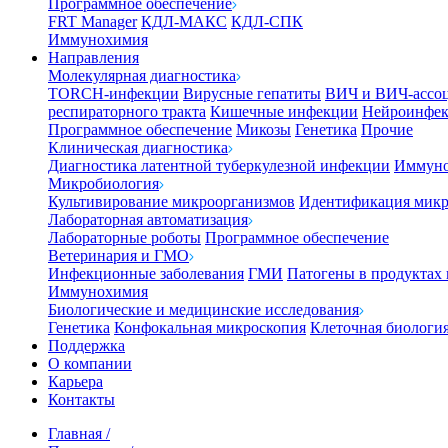
Программное обеспечение
FRT Manager
КДЛ-МАКС
КДЛ-СПК
Иммунохимия
Направления
Молекулярная диагностика
TORCH-инфекции
Вирусные гепатиты
ВИЧ и ВИЧ-ассо
респираторного тракта
Кишечные инфекции
Нейроинфе
Программное обеспечение
Микозы
Генетика
Прочие
Клиническая диагностика
Диагностика латентной туберкулезной инфекции
Иммуно
Микробиология
Культивирование микроорганизмов
Идентификация микр
Лабораторная автоматизация
Лабораторные роботы
Программное обеспечение
Ветеринария и ГМО
Инфекционные заболевания
ГМИ
Патогены в продуктах
Иммунохимия
Биологические и медицинские исследования
Генетика
Конфокальная микроскопия
Клеточная биологи
Поддержка
О компании
Карьера
Контакты
Главная
/