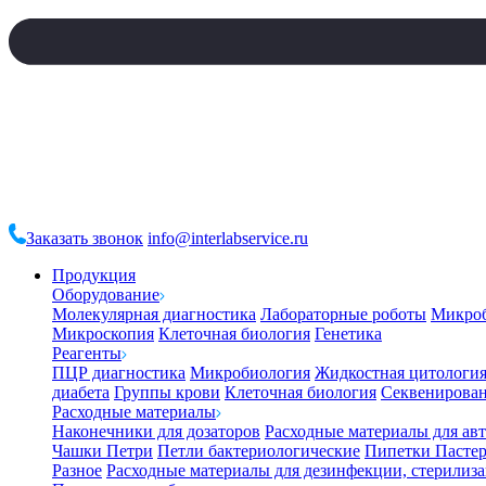
Заказать звонок
info@interlabservice.ru
Продукция
Оборудование
Молекулярная диагностика
Лабораторные роботы
Микро
Микроскопия
Клеточная биология
Генетика
Реагенты
ПЦР диагностика
Микробиология
Жидкостная цитологи
диабета
Группы крови
Клеточная биология
Секвенирова
Расходные материалы
Наконечники для дозаторов
Расходные материалы для ав
Чашки Петри
Петли бактериологические
Пипетки Пастер
Разное
Расходные материалы для дезинфекции, стерилиз