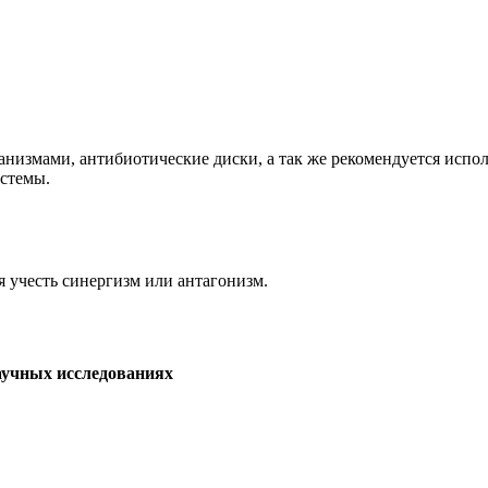
измами, антибиотические диски, а так же рекомендуется исполь
истемы.
я учесть синергизм или антагонизм.
аучных исследованиях