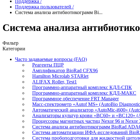
Поддержка
/
Поддержка пользователей
/
Система анализа антибиотикограмм Bi...
Система анализа антибиоти
Фильтр
Категории
Часто задаваемые вопросы (FAQ)
Реагенты ПЦР
Амплификатор BioRad CFX96
Hamilton Microlab STARlet
ALIFAX Roller, Test1
Программно-аппаратный комплекс КДЛ-СПК
Программно-аппаратный комплекс КДЛ-МАКС
Программное обеспечение FRT Manager
Масс-спектрометр «Autof MS» (AutoBio Diagnostic
Автоматический анализатор «AutoMic-i600» (AutoB
Анализаторы культур крови «BC60» и «BC120» (Au
Процессоры магнитных частиц Nexor 96 и Nexor
Система анализа антибиотикограмм BioRad AD
Система автоматизации ИФА-исследований Bio
Система пробоподготовки для жидкостной цито