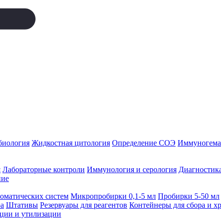
биология
Жидкостная цитология
Определение СОЭ
Иммуногемат
я
Лабораторные контроли
Иммунология и серология
Диагностика
ние
томатических систем
Микропробирки 0,1-5 мл
Пробирки 5-50 мл
а
Штативы
Резервуары для реагентов
Контейнеры для сбора и х
ации и утилизации