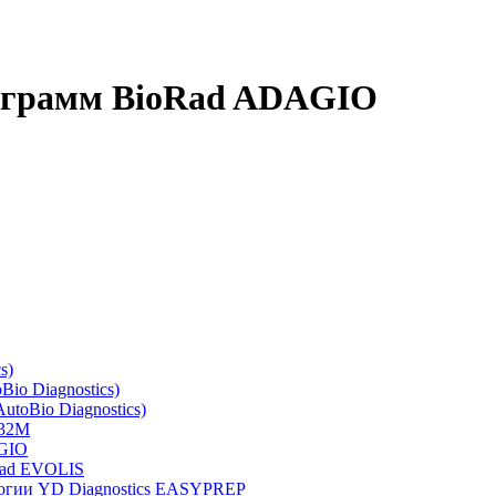
кограмм BioRad ADAGIO
s)
io Diagnostics)
toBio Diagnostics)
 32M
AGIO
Rad EVOLIS
логии YD Diagnostics EASYPREP