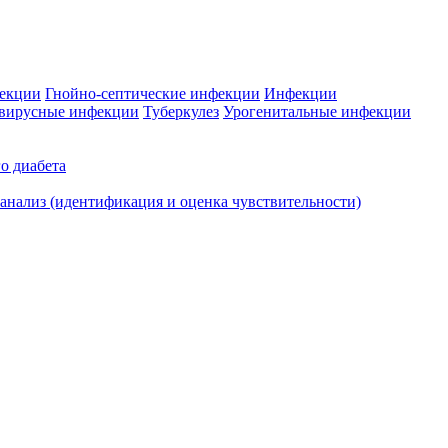
фекции
Гнойно-септические инфекции
Инфекции
вирусные инфекции
Туберкулез
Урогенитальные инфекции
о диабета
нализ (идентификация и оценка чувствительности)