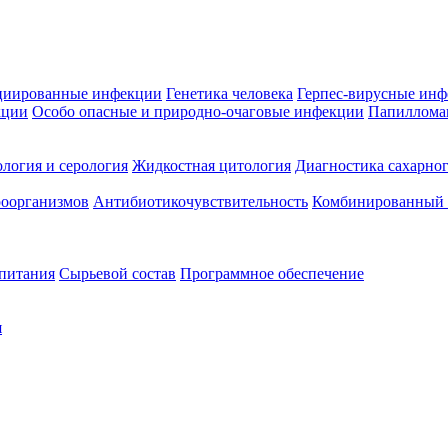
циированные инфекции
Генетика человека
Герпес-вирусные ин
кции
Особо опасные и природно-очаговые инфекции
Папиллома
логия и серология
Жидкостная цитология
Диагностика сахарног
оорганизмов
Антибиотикочувствительность
Комбинированный а
 питания
Сырьевой состав
Программное обеспечение
я