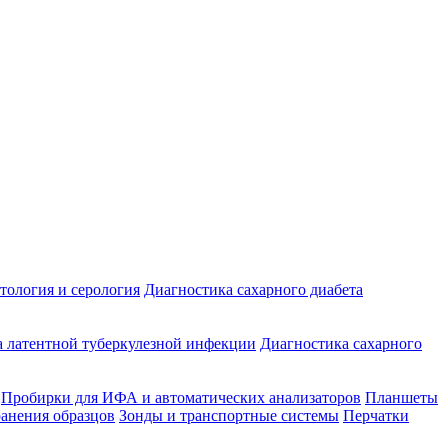
ология и серология
Диагностика сахарного диабета
 латентной туберкулезной инфекции
Диагностика сахарного
Пробирки для ИФА и автоматических анализаторов
Планшеты
ранения образцов
Зонды и транспортные системы
Перчатки