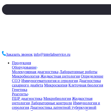
Заказать звонок
info@interlabservice.ru
Продукция
Оборудование
Молекулярная диагностика
Лабораторные роботы
Микробиология
Жидкостная цитология
Определение
СОЭ
Иммуногематология и серология
Диагностика
сахарного диабета
Микроскопия
Клеточная биология
Генетика
Реагенты
ПЦР диагностика
Микробиология
Жидкостная
цитология
Лабораторные контроли
Иммунология и
серология
Диагностика латентной туберкулезной