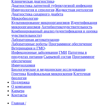
Клиническая диагностика
Диагностика латентной туберкулезной инфекции
Иммунология и серология
Жидкостная цитология
Диагностика сахарного диабета
Микробиология
Культивирование микроорганизмов
Идентификация
микроорганизмов
Антибиотикочувствительность
Комбинированный анализ (идентификация и оценка
чувствительности)
Лабораторная автоматизация
Лабораторные роботы
Программное обеспечение
Ветеринария и ГМО
Инфекционные заболевания
ГМИ
Патогены в
продуктах питания
Сырьевой состав
Программное
обеспечение
Иммунохимия
Биологические и медицинские исследования
Генетика
Конфокальная микроскопия
Клеточная
биология
Поддержка
О компании
Карьера
Контакты
Главная
/