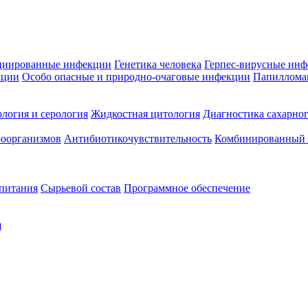
циированные инфекции
Генетика человека
Герпес-вирусные ин
кции
Особо опасные и природно-очаговые инфекции
Папиллома
логия и серология
Жидкостная цитология
Диагностика сахарног
оорганизмов
Антибиотикочувствительность
Комбинированный а
 питания
Сырьевой состав
Программное обеспечение
я