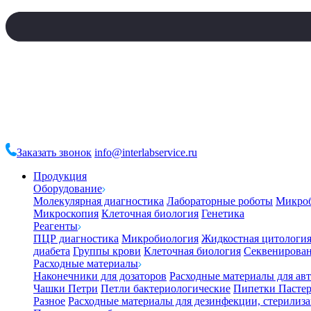
Заказать звонок
info@interlabservice.ru
Продукция
Оборудование
Молекулярная диагностика
Лабораторные роботы
Микро
Микроскопия
Клеточная биология
Генетика
Реагенты
ПЦР диагностика
Микробиология
Жидкостная цитологи
диабета
Группы крови
Клеточная биология
Секвенирова
Расходные материалы
Наконечники для дозаторов
Расходные материалы для ав
Чашки Петри
Петли бактериологические
Пипетки Пастер
Разное
Расходные материалы для дезинфекции, стерилиз