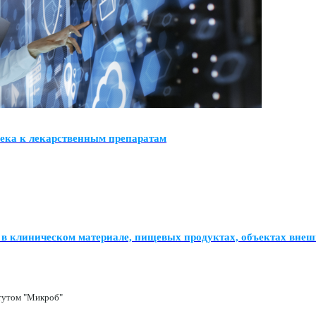
века к лекарственным препаратам
 в клиническом материале, пищевых продуктах, объектах вне
тутом "Микроб"