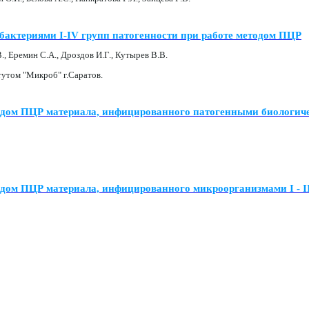
бактериями I-IV групп патогенности при работе методом ПЦР
., Еремин С.А., Дроздов И.Г., Кутырев В.В.
утом "Микроб" г.Саратов.
дом ПЦР материала, инфицированного патогенными биологичес
дом ПЦР материала, инфицированного микроорганизмами I - II