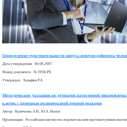
Определение чувствительности вируса иммунодефицита чело
Дата утверждения: 06.08.2007
Номер документа: № 5956-РХ
Утвержден: Хальфин Р.А.
Методические указания по детекции патогенной микрофлоры
клеток с помощью полимеразной цепной реакции
Автор: Куличенко А.Н., Ю.А. Попов
Организация: Российским научно-исследовательским противочумным инсти