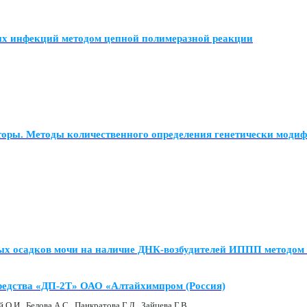
ых инфекций методом цепной полимеразной реакции
торы. Методы количественного определения генетически моди
точных осадков мочи на наличие ДНК-возбудителей ИППП 
редства «ДП-2Т» ОАО «Алтайхимпром (Россия)
 О.И., Белова А.С., Панкратова Г.Л., Зайцева Г.В.