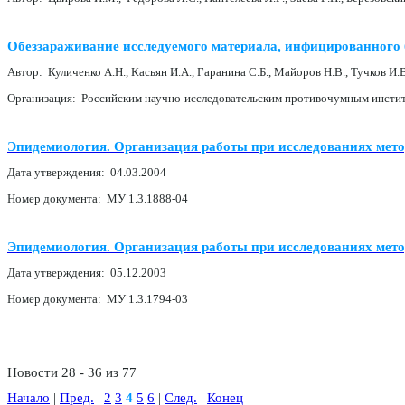
Обеззараживание исследуемого материала, инфицированного 
Автор: Куличенко А.Н., Касьян И.А., Гаранина С.Б., Майоров Н.В., Тучков И.В
Организация: Российским научно-исследовательским противочумным инстит
Эпидемиология. Организация работы при исследованиях мето
Дата утверждения: 04.03.2004
Номер документа: МУ 1.3.1888-04
Эпидемиология. Организация работы при исследованиях мето
Дата утверждения: 05.12.2003
Номер документа: МУ 1.3.1794-03
Новости 28 - 36 из 77
Начало
|
Пред.
|
2
3
4
5
6
|
След.
|
Конец