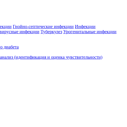
фекции
Гнойно-септические инфекции
Инфекции
вирусные инфекции
Туберкулез
Урогенитальные инфекции
о диабета
нализ (идентификация и оценка чувствительности)