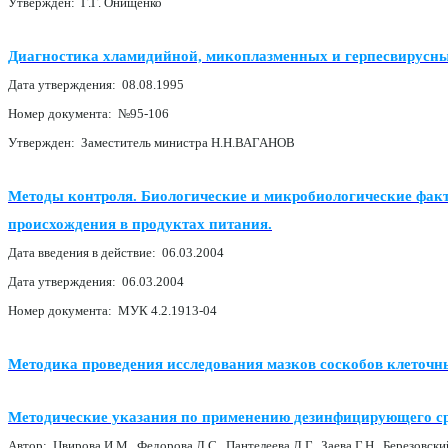
Утвержден: Г.Г. Онищенко
Диагностика хламидийной, микоплазменных и герпесвирусн
Дата утверждения: 08.08.1995
Номер документа: №95-106
Утвержден: Заместитель министра Н.Н.ВАГАНОВ
Методы контроля. Биологические и микробиологические фак
происхождения в продуктах питания.
Дата введения в действие: 06.03.2004
Дата утверждения: 06.03.2004
Номер документа: МУК 4.2.1913-04
Методика проведения исследования мазков соскобов кле
Методические указания по применению дезинфицирующего с
Автор: Цвирова И.М., Федорова Л.С., Пантелеева Л.Г., Заева Г.Н., Березовский