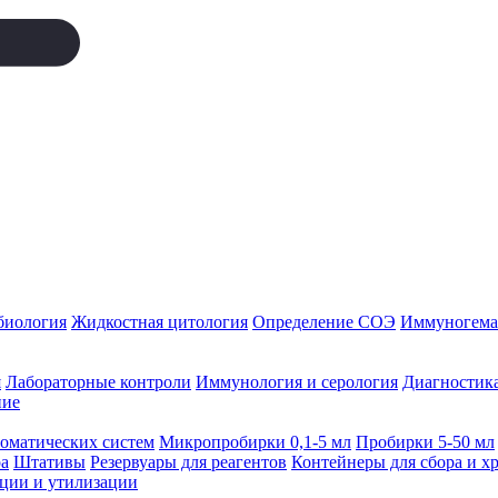
биология
Жидкостная цитология
Определение СОЭ
Иммуногемат
я
Лабораторные контроли
Иммунология и серология
Диагностика
ние
томатических систем
Микропробирки 0,1-5 мл
Пробирки 5-50 мл
а
Штативы
Резервуары для реагентов
Контейнеры для сбора и х
ации и утилизации