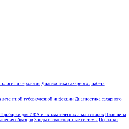
ология и серология
Диагностика сахарного диабета
 латентной туберкулезной инфекции
Диагностика сахарного
Пробирки для ИФА и автоматических анализаторов
Планшеты
ранения образцов
Зонды и транспортные системы
Перчатки