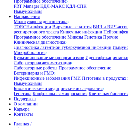
Программное обеспечение
FRT Manager
КДЛ-МАКС
КДЛ-СПК
Иммунохимия
Направления
Молекулярная диагностика
TORCH-инфекции
Вирусные гепатиты
ВИЧ и ВИЧ-ассо
респираторного тракта
Кишечные инфекции
Нейроинфе
Программное обеспечение
Микозы
Генетика
Прочие
Клиническая диагностика
Диагностика латентной туберкулезной инфекции
Иммуно
Микробиология
Культивирование микроорганизмов
Идентификация микр
Лабораторная автоматизация
Лабораторные роботы
Программное обеспечение
Ветеринария и ГМО
Инфекционные заболевания
ГМИ
Патогены в продуктах
Иммунохимия
Биологические и медицинские исследования
Генетика
Конфокальная микроскопия
Клеточная биологи
Поддержка
О компании
Карьера
Контакты
Главная
/