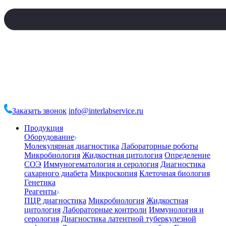
Заказать звонок
info@interlabservice.ru
Продукция
Оборудование
Молекулярная диагностика
Лабораторные роботы
Микробиология
Жидкостная цитология
Определение
СОЭ
Иммуногематология и серология
Диагностика
сахарного диабета
Микроскопия
Клеточная биология
Генетика
Реагенты
ПЦР диагностика
Микробиология
Жидкостная
цитология
Лабораторные контроли
Иммунология и
серология
Диагностика латентной туберкулезной