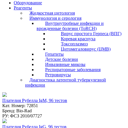
Оборудование
Реагенты
Жидкостная цитология
Иммунология и серология
Внутриутробные инфекции и
врожденные болезни (ToRCH)
Вирус простого Герпеса (ВПГ)
Коревая краснуха
Токсоплазмоз
Цитомегаловирус (ЦМВ)
Гепатиты
Детские болезни
Инвазивные микозы
Респираторные заболевания
Ретровирусы
Диагностика латентной туберкулезной
инфекции
Плателия Рубелла IgM, 96 тестов
Кат. Номер: 72851
Бренд: Bio-Rad
РУ: ФСЗ 2010/07727
Плателия Рубелла IgG, 96 тестов