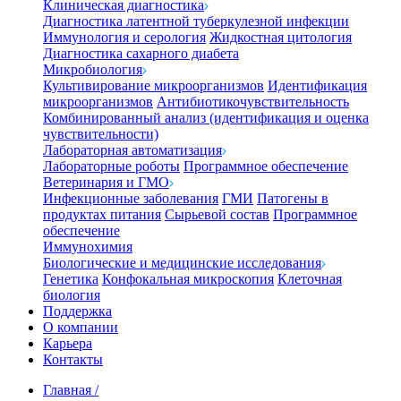
Клиническая диагностика
Диагностика латентной туберкулезной инфекции
Иммунология и серология
Жидкостная цитология
Диагностика сахарного диабета
Микробиология
Культивирование микроорганизмов
Идентификация
микроорганизмов
Антибиотикочувствительность
Комбинированный анализ (идентификация и оценка
чувствительности)
Лабораторная автоматизация
Лабораторные роботы
Программное обеспечение
Ветеринария и ГМО
Инфекционные заболевания
ГМИ
Патогены в
продуктах питания
Сырьевой состав
Программное
обеспечение
Иммунохимия
Биологические и медицинские исследования
Генетика
Конфокальная микроскопия
Клеточная
биология
Поддержка
О компании
Карьера
Контакты
Главная
/