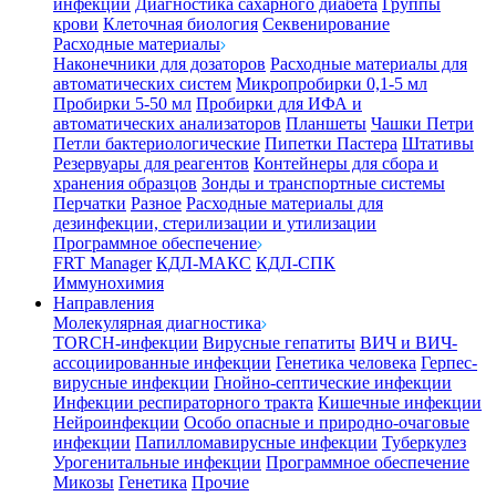
инфекции
Диагностика сахарного диабета
Группы
крови
Клеточная биология
Секвенирование
Расходные материалы
Наконечники для дозаторов
Расходные материалы для
автоматических систем
Микропробирки 0,1-5 мл
Пробирки 5-50 мл
Пробирки для ИФА и
автоматических анализаторов
Планшеты
Чашки Петри
Петли бактериологические
Пипетки Пастера
Штативы
Резервуары для реагентов
Контейнеры для сбора и
хранения образцов
Зонды и транспортные системы
Перчатки
Разное
Расходные материалы для
дезинфекции, стерилизации и утилизации
Программное обеспечение
FRT Manager
КДЛ-МАКС
КДЛ-СПК
Иммунохимия
Направления
Молекулярная диагностика
TORCH-инфекции
Вирусные гепатиты
ВИЧ и ВИЧ-
ассоциированные инфекции
Генетика человека
Герпес-
вирусные инфекции
Гнойно-септические инфекции
Инфекции респираторного тракта
Кишечные инфекции
Нейроинфекции
Особо опасные и природно-очаговые
инфекции
Папилломавирусные инфекции
Туберкулез
Урогенитальные инфекции
Программное обеспечение
Микозы
Генетика
Прочие