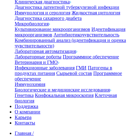
Клиническая диагностика
Диагностика латентной туберкулезной инфекции
Иммунология и серология
Жидкостная цитология
Диагностика сахарного диабета
Микробиология
Культивирование микроорганизмов
Идентификация
микроорганизмов
Антибиотикочувствительность
Комбинированный анализ (идентификация и оценка
чувствительности)
Лабораторная автоматизация
Лабораторные роботы
Программное обеспечение
Ветеринария и ГМО
Инфекционные заболевания
ГМИ
Патогены в
продуктах питания
Сырьевой состав
Программное
обеспечение
Иммунохимия
Биологические и медицинские исследования
Генетика
Конфокальная микроскопия
Клеточная
биология
Поддержка
О компании
Карьера
Контакты
Главная
/