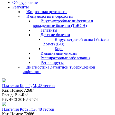
Оборудование
Реагенты
Жидкостная цитология
Иммунология и серология
Внутриутробные инфекции и
врожденные болезни (ToRCH)
Гепатиты
Детские болезни
Вирус ветряной оспы (Varicella
Zoster) (ВО)
Корь
Инвазивные микозы
Респираторные заболевания
Ретровирусы
Диагностика латентной туберкулезной
инфекции
Плателия Корь IgM, 48 тестов
Кат. Номер: 72687
Бренд: Bio-Rad
РУ: ФСЗ 2010/07574
Плателия Корь IgG, 48 тестов
Кат. Номер: 72686