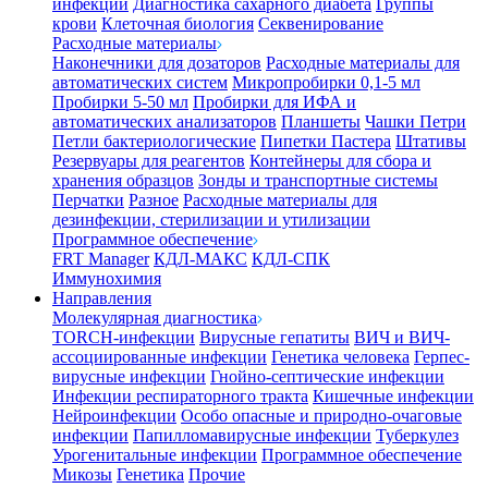
инфекции
Диагностика сахарного диабета
Группы
крови
Клеточная биология
Секвенирование
Расходные материалы
Наконечники для дозаторов
Расходные материалы для
автоматических систем
Микропробирки 0,1-5 мл
Пробирки 5-50 мл
Пробирки для ИФА и
автоматических анализаторов
Планшеты
Чашки Петри
Петли бактериологические
Пипетки Пастера
Штативы
Резервуары для реагентов
Контейнеры для сбора и
хранения образцов
Зонды и транспортные системы
Перчатки
Разное
Расходные материалы для
дезинфекции, стерилизации и утилизации
Программное обеспечение
FRT Manager
КДЛ-МАКС
КДЛ-СПК
Иммунохимия
Направления
Молекулярная диагностика
TORCH-инфекции
Вирусные гепатиты
ВИЧ и ВИЧ-
ассоциированные инфекции
Генетика человека
Герпес-
вирусные инфекции
Гнойно-септические инфекции
Инфекции респираторного тракта
Кишечные инфекции
Нейроинфекции
Особо опасные и природно-очаговые
инфекции
Папилломавирусные инфекции
Туберкулез
Урогенитальные инфекции
Программное обеспечение
Микозы
Генетика
Прочие