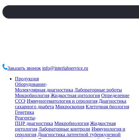
Заказать звонок
info@interlabservice.ru
Продукция
Оборудование
Молекулярная диагностика
Лабораторные роботы
Микробиология
Жидкостная цитология
Определение
СОЭ
Иммуногематология и серология
Диагностика
сахарного диабета
Микроскопия
Клеточная биология
Генетика
Реагенты
ПЦР диагностика
Микробиология
Жидкостная
цитология
Лабораторные контроли
Иммунология и
серология
Диагностика латентной туберкулезной