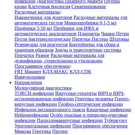
инфекции
Диагностика сахарного диабета
Группы
крови
Клеточная биология
Секвенирование
Расходные материалы
Наконечники для дозаторов
Расходные материалы для
автоматических систем
Микропробирки 0,1-5 мл
Пробирки 5-50 мл
Пробирки для ИФА и
автоматических анализаторов
Планшеты
Чашки Петри
Петли бактериологические
Пипетки Пастера
Штативы
Резервуары для реагентов
Контейнеры для сбора и
хранения образцов
Зонды и транспортные системы
Перчатки
Разное
Расходные материалы для
дезинфекции, стерилизации и утилизации
Программное обеспечение
FRT Manager
КДЛ-МАКС
КДЛ-СПК
Иммунохимия
Направления
Молекулярная диагностика
TORCH-инфекции
Вирусные гепатиты
ВИЧ и ВИЧ-
ассоциированные инфекции
Генетика человека
Герпес-
вирусные инфекции
Гнойно-септические инфекции
Инфекции респираторного тракта
Кишечные инфекции
Нейроинфекции
Особо опасные и природно-очаговые
инфекции
Папилломавирусные инфекции
Туберкулез
Урогенитальные инфекции
Программное обеспечение
Микозы
Генетика
Прочие