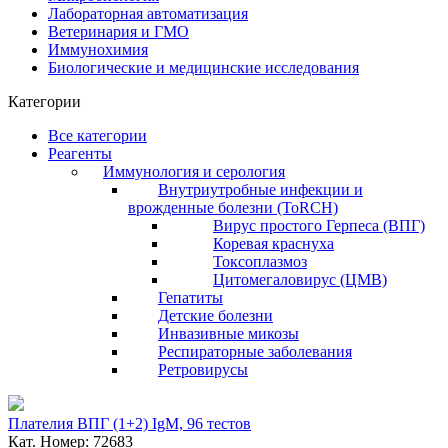
Лабораторная автоматизация
Ветеринария и ГМО
Иммунохимия
Биологические и медицинские исследования
Категории
Все категории
Реагенты
Иммунология и серология
Внутриутробные инфекции и
врожденные болезни (ToRCH)
Вирус простого Герпеса (ВПГ)
Коревая краснуха
Токсоплазмоз
Цитомегаловирус (ЦМВ)
Гепатиты
Детские болезни
Инвазивные микозы
Респираторные заболевания
Ретровирусы
Плателия ВПГ (1+2) IgM, 96 тестов
Кат. Номер: 72683