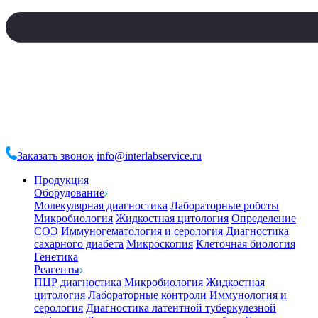
Заказать звонок
info@interlabservice.ru
Продукция
Оборудование
Молекулярная диагностика
Лабораторные роботы
Микробиология
Жидкостная цитология
Определение
СОЭ
Иммуногематология и серология
Диагностика
сахарного диабета
Микроскопия
Клеточная биология
Генетика
Реагенты
ПЦР диагностика
Микробиология
Жидкостная
цитология
Лабораторные контроли
Иммунология и
серология
Диагностика латентной туберкулезной