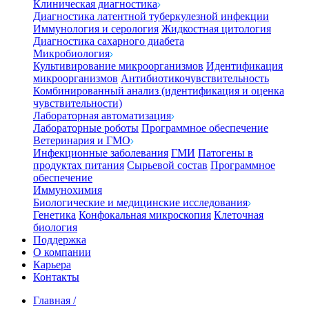
Клиническая диагностика
Диагностика латентной туберкулезной инфекции
Иммунология и серология
Жидкостная цитология
Диагностика сахарного диабета
Микробиология
Культивирование микроорганизмов
Идентификация
микроорганизмов
Антибиотикочувствительность
Комбинированный анализ (идентификация и оценка
чувствительности)
Лабораторная автоматизация
Лабораторные роботы
Программное обеспечение
Ветеринария и ГМО
Инфекционные заболевания
ГМИ
Патогены в
продуктах питания
Сырьевой состав
Программное
обеспечение
Иммунохимия
Биологические и медицинские исследования
Генетика
Конфокальная микроскопия
Клеточная
биология
Поддержка
О компании
Карьера
Контакты
Главная
/