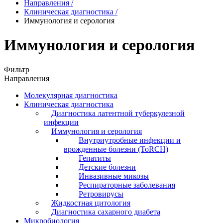
Направления
/
Клиническая диагностика
/
Иммунология и серология
Иммунология и серология
Фильтр
Направления
Молекулярная диагностика
Клиническая диагностика
Диагностика латентной туберкулезной
инфекции
Иммунология и серология
Внутриутробные инфекции и
врожденные болезни (ToRCH)
Гепатиты
Детские болезни
Инвазивные микозы
Респираторные заболевания
Ретровирусы
Жидкостная цитология
Диагностика сахарного диабета
Микробиология