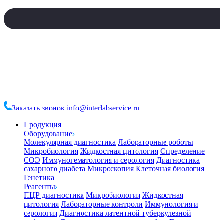
Заказать звонок
info@interlabservice.ru
Продукция
Оборудование
Молекулярная диагностика
Лабораторные роботы
Микробиология
Жидкостная цитология
Определение
СОЭ
Иммуногематология и серология
Диагностика
сахарного диабета
Микроскопия
Клеточная биология
Генетика
Реагенты
ПЦР диагностика
Микробиология
Жидкостная
цитология
Лабораторные контроли
Иммунология и
серология
Диагностика латентной туберкулезной