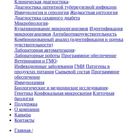
Клиническая диагностика
Диагностика латентной туберкулезной инфекции
Иммунология и серология
Жидкостная цитология
Диагностика сахарного диабета
Микробиология
Культивирование микроорганизмов
Идентификация
микроорганизмов
Антибиотикочувствительность
Комбинированный анализ (идентификация и оценка
чувствительности)
Лабораторная автоматизация
Лабораторные роботы
Программное обеспечение
Ветеринария и ГМО
Инфекционные заболевания
ГМИ
Патогены в
продуктах питания
Сырьевой состав
Программное
обеспечение
Иммунохимия
Биологические и медицинские исследования
Генетика
Конфокальная микроскопия
Клеточная
биология
Поддержка
О компании
Карьера
Контакты
Главная
/