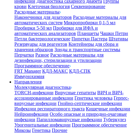
инфекции
Диагностика сахарного диабета
Группы
крови
Клеточная биология
Секвенирование
Расходные материалы
Наконечники для дозаторов
Расходные материалы для
автоматических систем
Микропробирки 0,1-5 мл
Пробирки 5-50 мл
Пробирки для ИФА и
автоматических анализаторов
Планшеты
Чашки Петри
Петли бактериологические
Пипетки Пастера
Штативы
Резервуары для реагентов
Контейнеры для сбора и
хранения образцов
Зонды и транспортные системы
Перчатки
Разное
Расходные материалы для
дезинфекции, стерилизации и утилизации
Программное обеспечение
FRT Manager
КДЛ-МАКС
КДЛ-СПК
Иммунохимия
Направления
Молекулярная диагностика
TORCH-инфекции
Вирусные гепатиты
ВИЧ и ВИЧ-
ассоциированные инфекции
Генетика человека
Герпес-
вирусные инфекции
Гнойно-септические инфекции
Инфекции респираторного тракта
Кишечные инфекции
Нейроинфекции
Особо опасные и природно-очаговые
инфекции
Папилломавирусные инфекции
Туберкулез
Урогенитальные инфекции
Программное обеспечение
Микозы
Генетика
Прочие