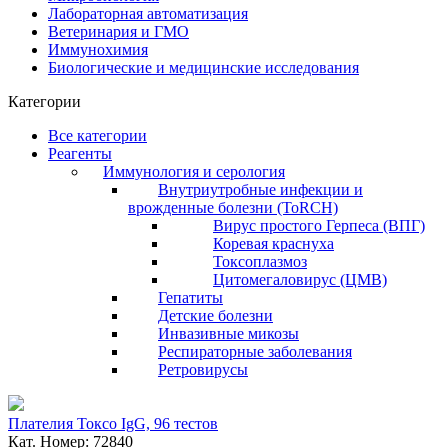
Лабораторная автоматизация
Ветеринария и ГМО
Иммунохимия
Биологические и медицинские исследования
Категории
Все категории
Реагенты
Иммунология и серология
Внутриутробные инфекции и
врожденные болезни (ToRCH)
Вирус простого Герпеса (ВПГ)
Коревая краснуха
Токсоплазмоз
Цитомегаловирус (ЦМВ)
Гепатиты
Детские болезни
Инвазивные микозы
Респираторные заболевания
Ретровирусы
Плателия Токсо IgG, 96 тестов
Кат. Номер: 72840