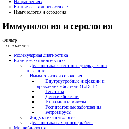
Направления
/
Клиническая диагностика
/
Иммунология и серология
Иммунология и серология
Фильтр
Направления
Молекулярная диагностика
Клиническая диагностика
Диагностика латентной туберкулезной
инфекции
Иммунология и серология
Внутриутробные инфекции и
врожденные болезни (ToRCH)
Гепатиты
Детские болезни
Инвазивные микозы
Респираторные заболевания
Ретровирусы
Жидкостная цитология
Диагностика сахарного диабета
Микробиология