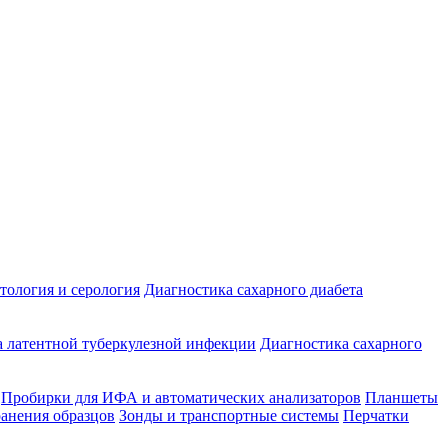
ология и серология
Диагностика сахарного диабета
 латентной туберкулезной инфекции
Диагностика сахарного
Пробирки для ИФА и автоматических анализаторов
Планшеты
ранения образцов
Зонды и транспортные системы
Перчатки