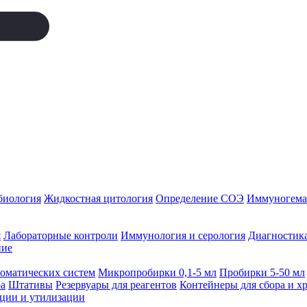
биология
Жидкостная цитология
Определение СОЭ
Иммуногемат
я
Лабораторные контроли
Иммунология и серология
Диагностика
ние
томатических систем
Микропробирки 0,1-5 мл
Пробирки 5-50 мл
а
Штативы
Резервуары для реагентов
Контейнеры для сбора и х
ации и утилизации