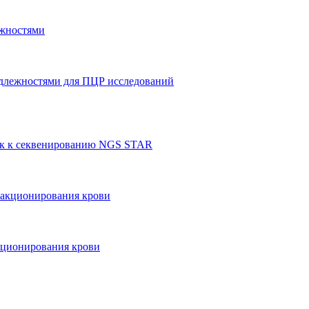
ежностями
адлежностями для ПЦР исследований
тек к секвенированию NGS STAR
ракционирования крови
кционирования крови