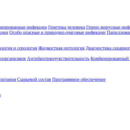
циированные инфекции
Генетика человека
Герпес-вирусные ин
кции
Особо опасные и природно-очаговые инфекции
Папиллома
логия и серология
Жидкостная цитология
Диагностика сахарног
оорганизмов
Антибиотикочувствительность
Комбинированный а
 питания
Сырьевой состав
Программное обеспечение
я