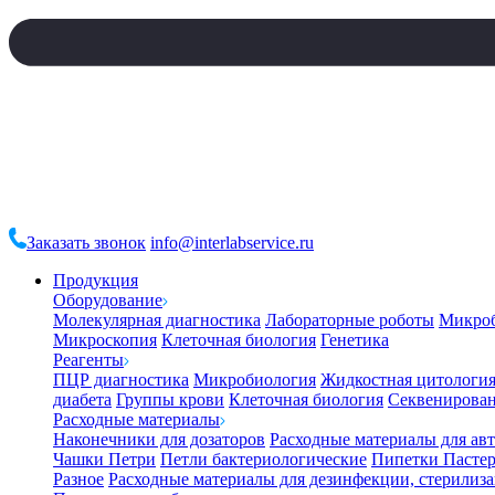
Заказать звонок
info@interlabservice.ru
Продукция
Оборудование
Молекулярная диагностика
Лабораторные роботы
Микро
Микроскопия
Клеточная биология
Генетика
Реагенты
ПЦР диагностика
Микробиология
Жидкостная цитологи
диабета
Группы крови
Клеточная биология
Секвенирова
Расходные материалы
Наконечники для дозаторов
Расходные материалы для ав
Чашки Петри
Петли бактериологические
Пипетки Пастер
Разное
Расходные материалы для дезинфекции, стерилиз