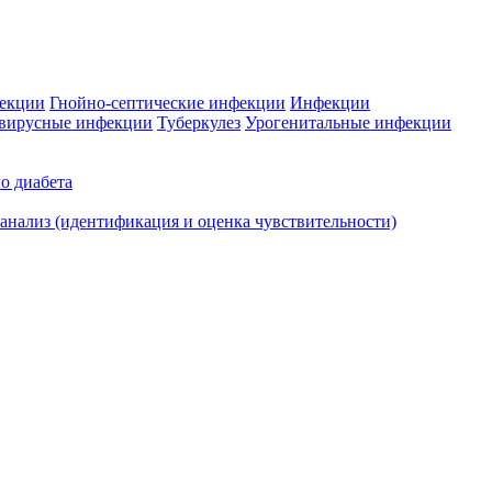
фекции
Гнойно-септические инфекции
Инфекции
вирусные инфекции
Туберкулез
Урогенитальные инфекции
о диабета
нализ (идентификация и оценка чувствительности)