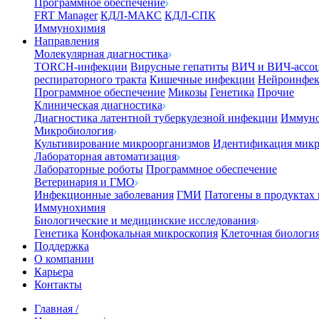
Программное обеспечение
FRT Manager
КДЛ-МАКС
КДЛ-СПК
Иммунохимия
Направления
Молекулярная диагностика
TORCH-инфекции
Вирусные гепатиты
ВИЧ и ВИЧ-ассо
респираторного тракта
Кишечные инфекции
Нейроинфе
Программное обеспечение
Микозы
Генетика
Прочие
Клиническая диагностика
Диагностика латентной туберкулезной инфекции
Иммуно
Микробиология
Культивирование микроорганизмов
Идентификация микр
Лабораторная автоматизация
Лабораторные роботы
Программное обеспечение
Ветеринария и ГМО
Инфекционные заболевания
ГМИ
Патогены в продуктах
Иммунохимия
Биологические и медицинские исследования
Генетика
Конфокальная микроскопия
Клеточная биологи
Поддержка
О компании
Карьера
Контакты
Главная
/