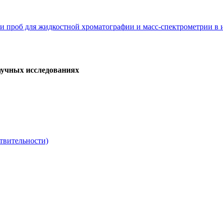
 проб для жидкостной хроматографии и масс-спектрометрии в 
аучных исследованиях
твительности)