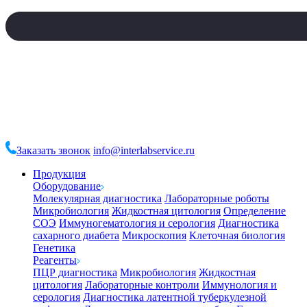
Заказать звонок
info@interlabservice.ru
Продукция
Оборудование
Молекулярная диагностика
Лабораторные роботы
Микробиология
Жидкостная цитология
Определение
СОЭ
Иммуногематология и серология
Диагностика
сахарного диабета
Микроскопия
Клеточная биология
Генетика
Реагенты
ПЦР диагностика
Микробиология
Жидкостная
цитология
Лабораторные контроли
Иммунология и
серология
Диагностика латентной туберкулезной