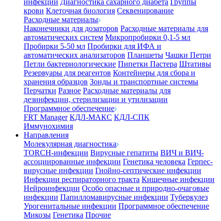
инфекции
Диагностика сахарного диабета
Группы
крови
Клеточная биология
Секвенирование
Расходные материалы
Наконечники для дозаторов
Расходные материалы для
автоматических систем
Микропробирки 0,1-5 мл
Пробирки 5-50 мл
Пробирки для ИФА и
автоматических анализаторов
Планшеты
Чашки Петри
Петли бактериологические
Пипетки Пастера
Штативы
Резервуары для реагентов
Контейнеры для сбора и
хранения образцов
Зонды и транспортные системы
Перчатки
Разное
Расходные материалы для
дезинфекции, стерилизации и утилизации
Программное обеспечение
FRT Manager
КДЛ-МАКС
КДЛ-СПК
Иммунохимия
Направления
Молекулярная диагностика
TORCH-инфекции
Вирусные гепатиты
ВИЧ и ВИЧ-
ассоциированные инфекции
Генетика человека
Герпес-
вирусные инфекции
Гнойно-септические инфекции
Инфекции респираторного тракта
Кишечные инфекции
Нейроинфекции
Особо опасные и природно-очаговые
инфекции
Папилломавирусные инфекции
Туберкулез
Урогенитальные инфекции
Программное обеспечение
Микозы
Генетика
Прочие