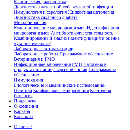
Клиническая диагностика
Диагностика латентной туберкулезной инфекции
Иммунология и серология
Жидкостная цитология
Диагностика сахарного диабета
Микробиология
Культивирование микроорганизмов
Идентификация
микроорганизмов
Антибиотикочувствительность
Комбинированный анализ (идентификация и оценка
чувствительности)
Лабораторная автоматизация
Лабораторные роботы
Программное обеспечение
Ветеринария и ГМО
Инфекционные заболевания
ГМИ
Патогены в
продуктах питания
Сырьевой состав
Программное
обеспечение
Иммунохимия
Биологические и медицинские исследования
Генетика
Конфокальная микроскопия
Клеточная
биология
Поддержка
О компании
Карьера
Контакты
Главная
/