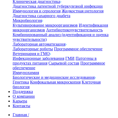
Клиническая диагностика
Диагностика латентной туберкулезной инфекции
Иммунология и серология
Жидкостная цитология
Диагностика сахарного диабета
Микробиология
Культивирование микроорганизмов
Идентификация
микроорганизмов
Антибиотикочувствительность
Комбинированный анализ (идентификация и оценка
чувствительности)
Лабораторная автоматизация
Лабораторные роботы
Программное обеспечение
Ветеринария и ГМО
Инфекционные заболевания
ГМИ
Патогены в
продуктах питания
Сырьевой состав
Программное
обеспечение
Иммунохимия
Биологические и медицинские исследования
Генетика
Конфокальная микроскопия
Клеточная
биология
Поддержка
О компании
Карьера
Контакты
Главная
/