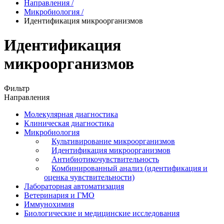
Направления
/
Микробиология
/
Идентификация микроорганизмов
Идентификация
микроорганизмов
Фильтр
Направления
Молекулярная диагностика
Клиническая диагностика
Микробиология
Культивирование микроорганизмов
Идентификация микроорганизмов
Антибиотикочувствительность
Комбинированный анализ (идентификация и
оценка чувствительности)
Лабораторная автоматизация
Ветеринария и ГМО
Иммунохимия
Биологические и медицинские исследования