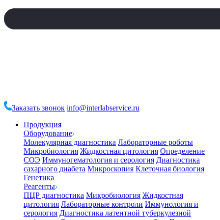
Заказать звонок
info@interlabservice.ru
Продукция
Оборудование
Молекулярная диагностика
Лабораторные роботы
Микробиология
Жидкостная цитология
Определение
СОЭ
Иммуногематология и серология
Диагностика
сахарного диабета
Микроскопия
Клеточная биология
Генетика
Реагенты
ПЦР диагностика
Микробиология
Жидкостная
цитология
Лабораторные контроли
Иммунология и
серология
Диагностика латентной туберкулезной