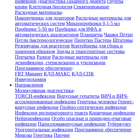
инфекции
Диагностика сахарного диабета
Группы
крови
Клеточная биология
Секвенирование
Расходные материалы
Наконечники для дозаторов
Расходные материалы для
автоматических систем
Микропробирки 0,1-5 мл
Пробирки 5-50 мл
Пробирки для ИФА и
автоматических анализаторов
Планшеты
Чашки Петри
Петли бактериологические
Пипетки Пастера
Штативы
Резервуары для реагентов
Контейнеры для сбора и
хранения образцов
Зонды и транспортные системы
Перчатки
Разное
Расходные материалы для
дезинфекции, стерилизации и утилизации
Программное обеспечение
FRT Manager
КДЛ-МАКС
КДЛ-СПК
Иммунохимия
Направления
Молекулярная диагностика
TORCH-инфекции
Вирусные гепатиты
ВИЧ и ВИЧ-
ассоциированные инфекции
Генетика человека
Герпес-
вирусные инфекции
Гнойно-септические инфекции
Инфекции респираторного тракта
Кишечные инфекции
Нейроинфекции
Особо опасные и природно-очаговые
инфекции
Папилломавирусные инфекции
Туберкулез
Урогенитальные инфекции
Программное обеспечение
Микозы
Генетика
Прочие