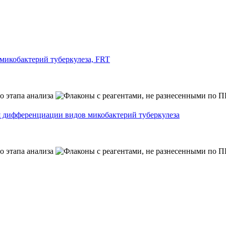
икобактерий туберкулеза, FRT
я дифференциации видов микобактерий туберкулеза