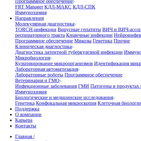
Программное обеспечение
FRT Manager
КДЛ-МАКС
КДЛ-СПК
Иммунохимия
Направления
Молекулярная диагностика
TORCH-инфекции
Вирусные гепатиты
ВИЧ и ВИЧ-ассо
респираторного тракта
Кишечные инфекции
Нейроинфе
Программное обеспечение
Микозы
Генетика
Прочие
Клиническая диагностика
Диагностика латентной туберкулезной инфекции
Иммуно
Микробиология
Культивирование микроорганизмов
Идентификация микр
Лабораторная автоматизация
Лабораторные роботы
Программное обеспечение
Ветеринария и ГМО
Инфекционные заболевания
ГМИ
Патогены в продуктах
Иммунохимия
Биологические и медицинские исследования
Генетика
Конфокальная микроскопия
Клеточная биологи
Поддержка
О компании
Карьера
Контакты
Главная
/