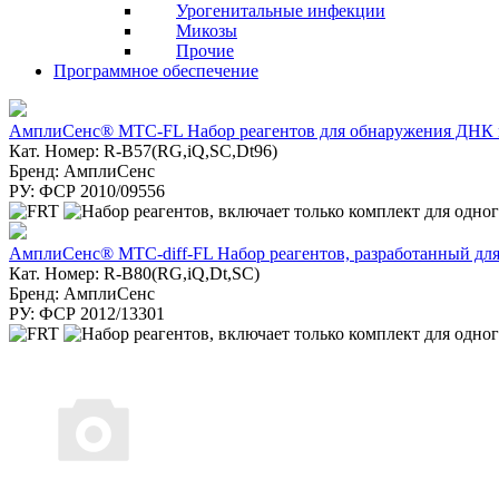
Урогенитальные инфекции
Микозы
Прочие
Программное обеспечение
АмплиСенс® MTC-FL Набор реагентов для обнаружения ДНК м
Кат. Номер: R-B57(RG,iQ,SC,Dt96)
Бренд: АмплиСенс
РУ: ФСР 2010/09556
АмплиСенс® MTC-diff-FL Набор реагентов, разработанный дл
Кат. Номер: R-B80(RG,iQ,Dt,SC)
Бренд: АмплиСенс
РУ: ФСР 2012/13301