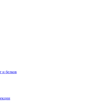
т и белков
фекции