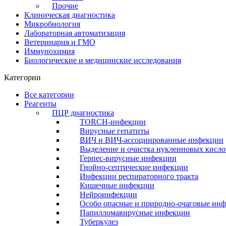
Прочие
Клиническая диагностика
Микробиология
Лабораторная автоматизация
Ветеринария и ГМО
Иммунохимия
Биологические и медицинские исследования
Категории
Все категории
Реагенты
ПЦР диагностика
TORCH-инфекции
Вирусные гепатиты
ВИЧ и ВИЧ-ассоциированные инфекции
Выделение и очистка нуклеиновых кисло
Герпес-вирусные инфекции
Гнойно-септические инфекции
Инфекции респираторного тракта
Кишечные инфекции
Нейроинфекции
Особо опасные и природно-очаговые ин
Папилломавирусные инфекции
Туберкулез