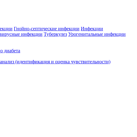
фекции
Гнойно-септические инфекции
Инфекции
вирусные инфекции
Туберкулез
Урогенитальные инфекции
о диабета
нализ (идентификация и оценка чувствительности)