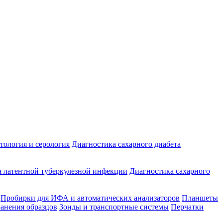
ология и серология
Диагностика сахарного диабета
 латентной туберкулезной инфекции
Диагностика сахарного
Пробирки для ИФА и автоматических анализаторов
Планшеты
ранения образцов
Зонды и транспортные системы
Перчатки