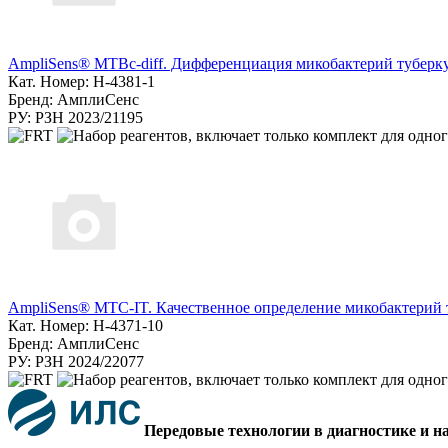
AmpliSens® MTBc-diff. Дифференциация микобактерий туберку
Кат. Номер: H-4381-1
Бренд: АмплиСенс
РУ: РЗН 2023/21195
AmpliSens® МТС-IT. Качественное определение микобактерий ту
Кат. Номер: H-4371-10
Бренд: АмплиСенс
РУ: РЗН 2024/22077
Передовые технологии в диагностике и н