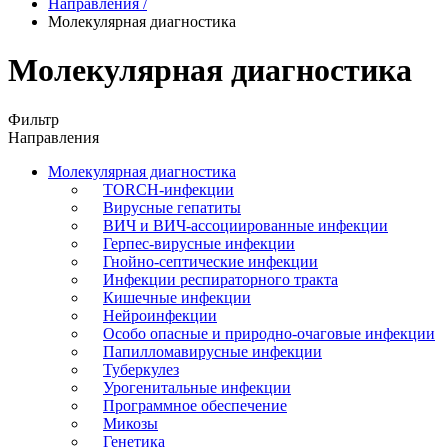
Направления
/
Молекулярная диагностика
Молекулярная диагностика
Фильтр
Направления
Молекулярная диагностика
TORCH-инфекции
Вирусные гепатиты
ВИЧ и ВИЧ-ассоциированные инфекции
Герпес-вирусные инфекции
Гнойно-септические инфекции
Инфекции респираторного тракта
Кишечные инфекции
Нейроинфекции
Особо опасные и природно-очаговые инфекции
Папилломавирусные инфекции
Туберкулез
Урогенитальные инфекции
Программное обеспечение
Микозы
Генетика