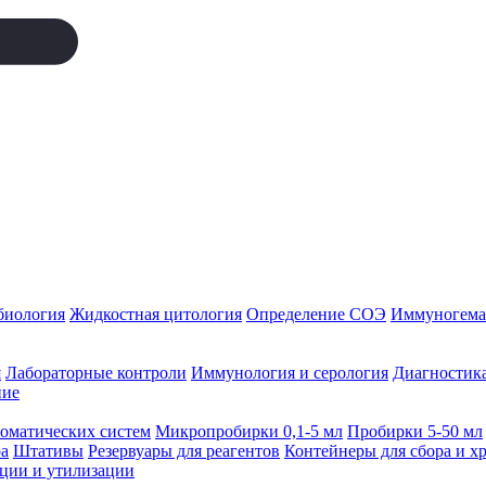
биология
Жидкостная цитология
Определение СОЭ
Иммуногемат
я
Лабораторные контроли
Иммунология и серология
Диагностика
ние
томатических систем
Микропробирки 0,1-5 мл
Пробирки 5-50 мл
а
Штативы
Резервуары для реагентов
Контейнеры для сбора и х
ации и утилизации