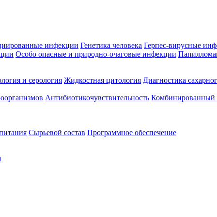
циированные инфекции
Генетика человека
Герпес-вирусные ин
кции
Особо опасные и природно-очаговые инфекции
Папиллома
логия и серология
Жидкостная цитология
Диагностика сахарног
оорганизмов
Антибиотикочувствительность
Комбинированный а
 питания
Сырьевой состав
Программное обеспечение
я