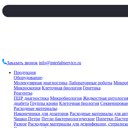
Заказать звонок
info@interlabservice.ru
Продукция
Оборудование
Молекулярная диагностика
Лабораторные роботы
Микро
Микроскопия
Клеточная биология
Генетика
Реагенты
ПЦР диагностика
Микробиология
Жидкостная цитологи
диабета
Группы крови
Клеточная биология
Секвенирова
Расходные материалы
Наконечники для дозаторов
Расходные материалы для ав
Чашки Петри
Петли бактериологические
Пипетки Пастер
Разное
Расходные материалы для дезинфекции, стерилиз