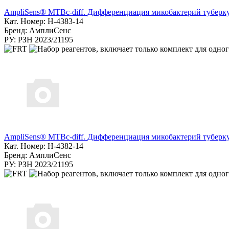
AmpliSens® MTBc-diff. Дифференциация микобактерий туберку
Кат. Номер: H-4383-14
Бренд: АмплиСенс
РУ: РЗН 2023/21195
AmpliSens® MTBc-diff. Дифференциация микобактерий туберку
Кат. Номер: H-4382-14
Бренд: АмплиСенс
РУ: РЗН 2023/21195