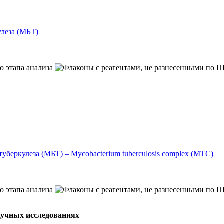
леза (МБТ)
беркулеза (МБТ) – Mycobacterium tuberculosis complex (MTC)
аучных исследованиях