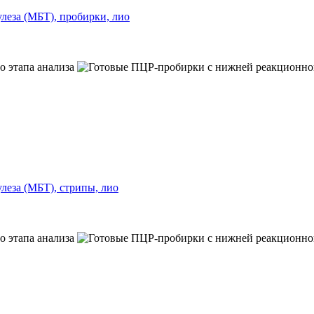
леза (МБТ), пробирки, лио
леза (МБТ), стрипы, лио