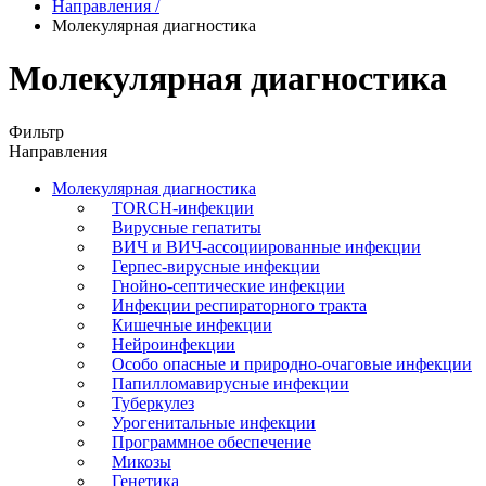
Направления
/
Молекулярная диагностика
Молекулярная диагностика
Фильтр
Направления
Молекулярная диагностика
TORCH-инфекции
Вирусные гепатиты
ВИЧ и ВИЧ-ассоциированные инфекции
Герпес-вирусные инфекции
Гнойно-септические инфекции
Инфекции респираторного тракта
Кишечные инфекции
Нейроинфекции
Особо опасные и природно-очаговые инфекции
Папилломавирусные инфекции
Туберкулез
Урогенитальные инфекции
Программное обеспечение
Микозы
Генетика