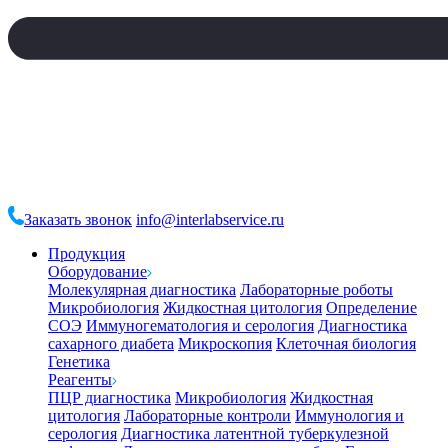
Заказать звонок
info@interlabservice.ru
Продукция
Оборудование
Молекулярная диагностика
Лабораторные роботы
Микробиология
Жидкостная цитология
Определение
СОЭ
Иммуногематология и серология
Диагностика
сахарного диабета
Микроскопия
Клеточная биология
Генетика
Реагенты
ПЦР диагностика
Микробиология
Жидкостная
цитология
Лабораторные контроли
Иммунология и
серология
Диагностика латентной туберкулезной