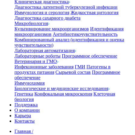
Клиническая диагностика
Диагностика латентной туберкулезной инфекции
Иммунология и серология
Жидкостная цитология
Диагностика сахарного диабета
Микробиология
Культивирование микроорганизмов
Идентификация
микроорганизмов
Антибиотикочувствительность
Комбинированный анализ (идентификация и оценка
чувствительности)
Лабораторная автоматизация
Лабораторные роботы
Программное обеспечение
Ветеринария и ГМО
Инфекционные заболевания
ГМИ
Патогены в
продуктах питания
Сырьевой состав
Программное
обеспечение
Иммунохимия
Биологические и медицинские исследования
Генетика
Конфокальная микроскопия
Клеточная
биология
Поддержка
О компании
Карьера
Контакты
Главная
/