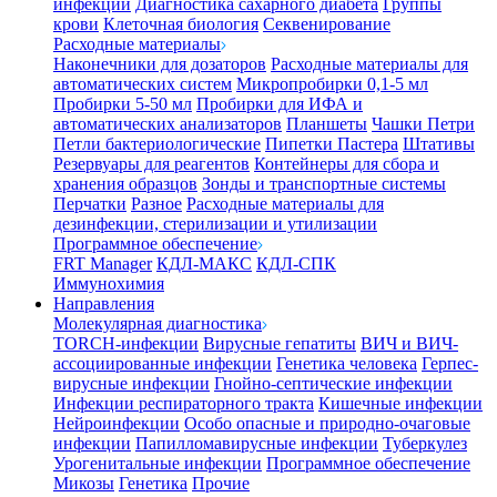
инфекции
Диагностика сахарного диабета
Группы
крови
Клеточная биология
Секвенирование
Расходные материалы
Наконечники для дозаторов
Расходные материалы для
автоматических систем
Микропробирки 0,1-5 мл
Пробирки 5-50 мл
Пробирки для ИФА и
автоматических анализаторов
Планшеты
Чашки Петри
Петли бактериологические
Пипетки Пастера
Штативы
Резервуары для реагентов
Контейнеры для сбора и
хранения образцов
Зонды и транспортные системы
Перчатки
Разное
Расходные материалы для
дезинфекции, стерилизации и утилизации
Программное обеспечение
FRT Manager
КДЛ-МАКС
КДЛ-СПК
Иммунохимия
Направления
Молекулярная диагностика
TORCH-инфекции
Вирусные гепатиты
ВИЧ и ВИЧ-
ассоциированные инфекции
Генетика человека
Герпес-
вирусные инфекции
Гнойно-септические инфекции
Инфекции респираторного тракта
Кишечные инфекции
Нейроинфекции
Особо опасные и природно-очаговые
инфекции
Папилломавирусные инфекции
Туберкулез
Урогенитальные инфекции
Программное обеспечение
Микозы
Генетика
Прочие