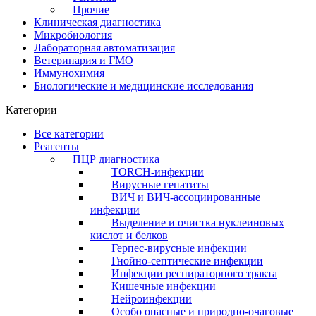
Прочие
Клиническая диагностика
Микробиология
Лабораторная автоматизация
Ветеринария и ГМО
Иммунохимия
Биологические и медицинские исследования
Категории
Все категории
Реагенты
ПЦР диагностика
TORCH-инфекции
Вирусные гепатиты
ВИЧ и ВИЧ-ассоциированные
инфекции
Выделение и очистка нуклеиновых
кислот и белков
Герпес-вирусные инфекции
Гнойно-септические инфекции
Инфекции респираторного тракта
Кишечные инфекции
Нейроинфекции
Особо опасные и природно-очаговые