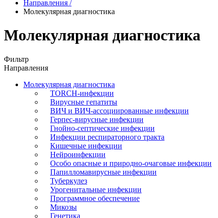
Направления
/
Молекулярная диагностика
Молекулярная диагностика
Фильтр
Направления
Молекулярная диагностика
TORCH-инфекции
Вирусные гепатиты
ВИЧ и ВИЧ-ассоциированные инфекции
Герпес-вирусные инфекции
Гнойно-септические инфекции
Инфекции респираторного тракта
Кишечные инфекции
Нейроинфекции
Особо опасные и природно-очаговые инфекции
Папилломавирусные инфекции
Туберкулез
Урогенитальные инфекции
Программное обеспечение
Микозы
Генетика