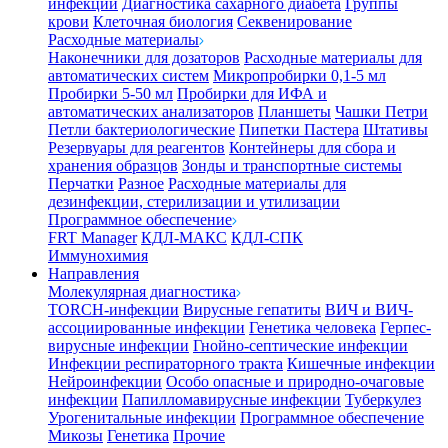
инфекции
Диагностика сахарного диабета
Группы
крови
Клеточная биология
Секвенирование
Расходные материалы
Наконечники для дозаторов
Расходные материалы для
автоматических систем
Микропробирки 0,1-5 мл
Пробирки 5-50 мл
Пробирки для ИФА и
автоматических анализаторов
Планшеты
Чашки Петри
Петли бактериологические
Пипетки Пастера
Штативы
Резервуары для реагентов
Контейнеры для сбора и
хранения образцов
Зонды и транспортные системы
Перчатки
Разное
Расходные материалы для
дезинфекции, стерилизации и утилизации
Программное обеспечение
FRT Manager
КДЛ-МАКС
КДЛ-СПК
Иммунохимия
Направления
Молекулярная диагностика
TORCH-инфекции
Вирусные гепатиты
ВИЧ и ВИЧ-
ассоциированные инфекции
Генетика человека
Герпес-
вирусные инфекции
Гнойно-септические инфекции
Инфекции респираторного тракта
Кишечные инфекции
Нейроинфекции
Особо опасные и природно-очаговые
инфекции
Папилломавирусные инфекции
Туберкулез
Урогенитальные инфекции
Программное обеспечение
Микозы
Генетика
Прочие