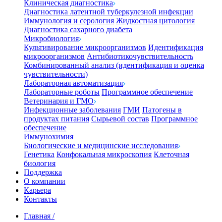
Клиническая диагностика
Диагностика латентной туберкулезной инфекции
Иммунология и серология
Жидкостная цитология
Диагностика сахарного диабета
Микробиология
Культивирование микроорганизмов
Идентификация
микроорганизмов
Антибиотикочувствительность
Комбинированный анализ (идентификация и оценка
чувствительности)
Лабораторная автоматизация
Лабораторные роботы
Программное обеспечение
Ветеринария и ГМО
Инфекционные заболевания
ГМИ
Патогены в
продуктах питания
Сырьевой состав
Программное
обеспечение
Иммунохимия
Биологические и медицинские исследования
Генетика
Конфокальная микроскопия
Клеточная
биология
Поддержка
О компании
Карьера
Контакты
Главная
/