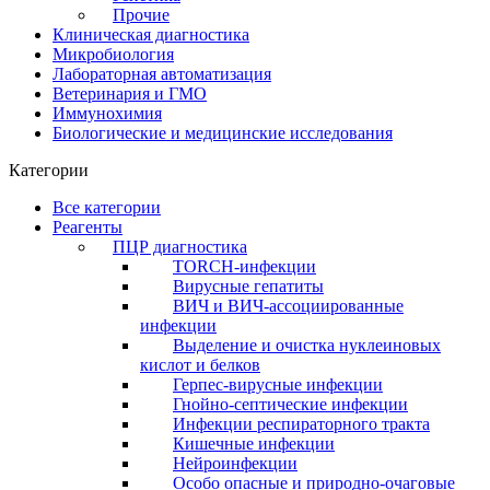
Прочие
Клиническая диагностика
Микробиология
Лабораторная автоматизация
Ветеринария и ГМО
Иммунохимия
Биологические и медицинские исследования
Категории
Все категории
Реагенты
ПЦР диагностика
TORCH-инфекции
Вирусные гепатиты
ВИЧ и ВИЧ-ассоциированные
инфекции
Выделение и очистка нуклеиновых
кислот и белков
Герпес-вирусные инфекции
Гнойно-септические инфекции
Инфекции респираторного тракта
Кишечные инфекции
Нейроинфекции
Особо опасные и природно-очаговые