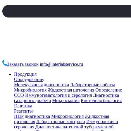
Заказать звонок
info@interlabservice.ru
Продукция
Оборудование
Молекулярная диагностика
Лабораторные роботы
Микробиология
Жидкостная цитология
Определение
СОЭ
Иммуногематология и серология
Диагностика
сахарного диабета
Микроскопия
Клеточная биология
Генетика
Реагенты
ПЦР диагностика
Микробиология
Жидкостная
цитология
Лабораторные контроли
Иммунология и
серология
Диагностика латентной туберкулезной