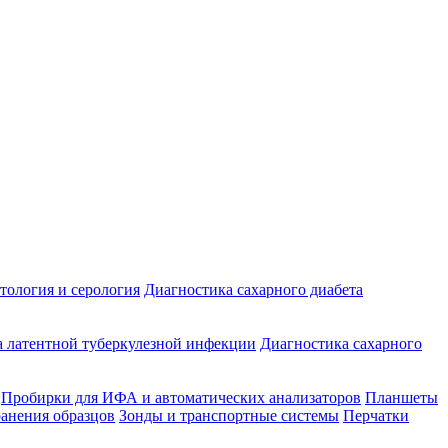
ология и серология
Диагностика сахарного диабета
 латентной туберкулезной инфекции
Диагностика сахарного
Пробирки для ИФА и автоматических анализаторов
Планшеты
ранения образцов
Зонды и транспортные системы
Перчатки