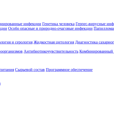
циированные инфекции
Генетика человека
Герпес-вирусные ин
кции
Особо опасные и природно-очаговые инфекции
Папиллома
логия и серология
Жидкостная цитология
Диагностика сахарног
оорганизмов
Антибиотикочувствительность
Комбинированный а
 питания
Сырьевой состав
Программное обеспечение
я