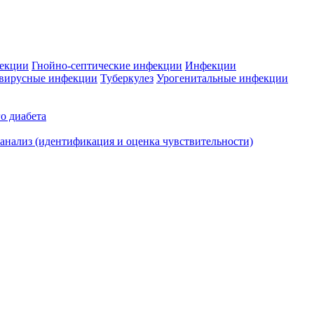
фекции
Гнойно-септические инфекции
Инфекции
вирусные инфекции
Туберкулез
Урогенитальные инфекции
о диабета
нализ (идентификация и оценка чувствительности)