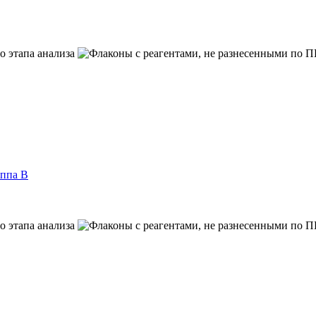
иппа B