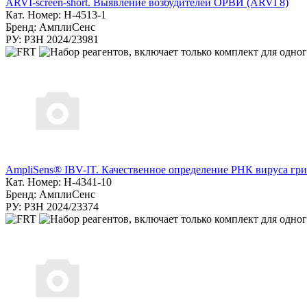
ARVI-screen-short. Выявление возбудителей ОРВИ (ARVI 8)
Кат. Номер: H-4513-1
Бренд: АмплиСенс
РУ: РЗН 2024/23981
AmpliSens® IBV-IT. Качественное определение РНК вируса гр
Кат. Номер: H-4341-10
Бренд: АмплиСенс
РУ: РЗН 2024/23374