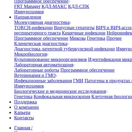
Программное обеспечение
FRT Manager
КДЛ-МАКС
КДЛ-СПК
Иммунохимия
Направления
Молекулярная диагностика
TORCH-инфекции
Вирусные гепатиты
ВИЧ и ВИЧ-ассо
респираторного тракта
Кишечные инфекции
Нейроинфе
Программное обеспечение
Микозы
Генетика
Прочие
Клиническая диагностика
Диагностика латентной туберкулезной инфекции
Иммуно
Микробиология
Культивирование микроорганизмов
Идентификация микр
Лабораторная автоматизация
Лабораторные роботы
Программное обеспечение
Ветеринария и ГМО
Инфекционные заболевания
ГМИ
Патогены в продуктах
Иммунохимия
Биологические и медицинские исследования
Генетика
Конфокальная микроскопия
Клеточная биологи
Поддержка
О компании
Карьера
Контакты
Главная
/