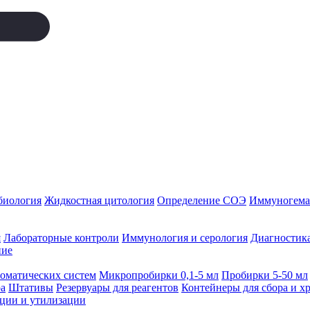
биология
Жидкостная цитология
Определение СОЭ
Иммуногемат
я
Лабораторные контроли
Иммунология и серология
Диагностика
ние
томатических систем
Микропробирки 0,1-5 мл
Пробирки 5-50 мл
а
Штативы
Резервуары для реагентов
Контейнеры для сбора и х
ации и утилизации