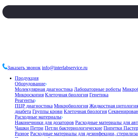
Заказать звонок
info@interlabservice.ru
Продукция
Оборудование
Молекулярная диагностика
Лабораторные роботы
Микро
Микроскопия
Клеточная биология
Генетика
Реагенты
ПЦР диагностика
Микробиология
Жидкостная цитологи
диабета
Группы крови
Клеточная биология
Секвенирова
Расходные материалы
Наконечники для дозаторов
Расходные материалы для ав
Чашки Петри
Петли бактериологические
Пипетки Пастер
Разное
Расходные материалы для дезинфекции, стерилиз