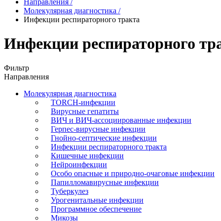
Направления
/
Молекулярная диагностика
/
Инфекции респираторного тракта
Инфекции респираторного тр
Фильтр
Направления
Молекулярная диагностика
TORCH-инфекции
Вирусные гепатиты
ВИЧ и ВИЧ-ассоциированные инфекции
Герпес-вирусные инфекции
Гнойно-септические инфекции
Инфекции респираторного тракта
Кишечные инфекции
Нейроинфекции
Особо опасные и природно-очаговые инфекции
Папилломавирусные инфекции
Туберкулез
Урогенитальные инфекции
Программное обеспечение
Микозы