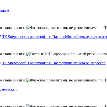
иппа А
 Streptococcus pneumoniae и Haemophilus influenzae. лиофилиз
 Streptococcus pneumoniae и Haemophilus influenzae. нераскап
 нераскап.