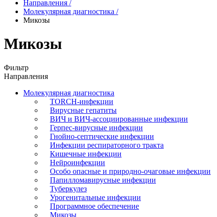
Направления
/
Молекулярная диагностика
/
Микозы
Микозы
Фильтр
Направления
Молекулярная диагностика
TORCH-инфекции
Вирусные гепатиты
ВИЧ и ВИЧ-ассоциированные инфекции
Герпес-вирусные инфекции
Гнойно-септические инфекции
Инфекции респираторного тракта
Кишечные инфекции
Нейроинфекции
Особо опасные и природно-очаговые инфекции
Папилломавирусные инфекции
Туберкулез
Урогенитальные инфекции
Программное обеспечение
Микозы