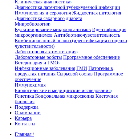
Клиническая диагностика
Диагностика латентной туберкулезной инфекции
Иммунология и серология
Жидкостная цитология
Диагностика сахарного диабета
Микробиология
Культивирование микроорганизмов
Идентификация
микроорганизмов
Антибиотикочувствительность
Комбинированный анализ (идентификация и оценка
чувствительности)
Лабораторная автоматизация
Лабораторные роботы
Программное обеспечение
Ветеринария и ГМО
Инфекционные заболевания
ГМИ
Патогены в
продуктах питания
Сырьевой состав
Программное
обеспечение
Иммунохимия
Биологические и медицинские исследования
Генетика
Конфокальная микроскопия
Клеточная
биология
Поддержка
О компании
Карьера
Контакты
Главная
/