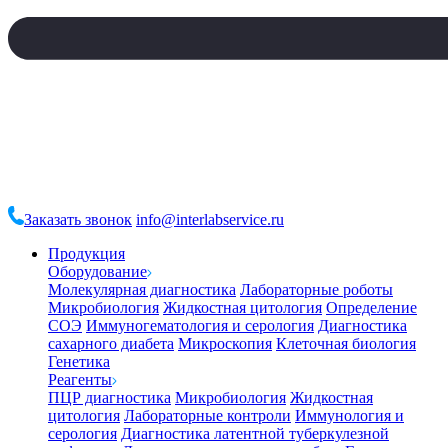
Заказать звонок
info@interlabservice.ru
Продукция
Оборудование
Молекулярная диагностика
Лабораторные роботы
Микробиология
Жидкостная цитология
Определение
СОЭ
Иммуногематология и серология
Диагностика
сахарного диабета
Микроскопия
Клеточная биология
Генетика
Реагенты
ПЦР диагностика
Микробиология
Жидкостная
цитология
Лабораторные контроли
Иммунология и
серология
Диагностика латентной туберкулезной