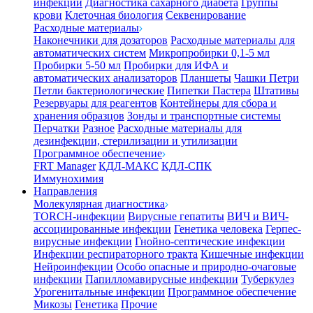
инфекции
Диагностика сахарного диабета
Группы
крови
Клеточная биология
Секвенирование
Расходные материалы
Наконечники для дозаторов
Расходные материалы для
автоматических систем
Микропробирки 0,1-5 мл
Пробирки 5-50 мл
Пробирки для ИФА и
автоматических анализаторов
Планшеты
Чашки Петри
Петли бактериологические
Пипетки Пастера
Штативы
Резервуары для реагентов
Контейнеры для сбора и
хранения образцов
Зонды и транспортные системы
Перчатки
Разное
Расходные материалы для
дезинфекции, стерилизации и утилизации
Программное обеспечение
FRT Manager
КДЛ-МАКС
КДЛ-СПК
Иммунохимия
Направления
Молекулярная диагностика
TORCH-инфекции
Вирусные гепатиты
ВИЧ и ВИЧ-
ассоциированные инфекции
Генетика человека
Герпес-
вирусные инфекции
Гнойно-септические инфекции
Инфекции респираторного тракта
Кишечные инфекции
Нейроинфекции
Особо опасные и природно-очаговые
инфекции
Папилломавирусные инфекции
Туберкулез
Урогенитальные инфекции
Программное обеспечение
Микозы
Генетика
Прочие