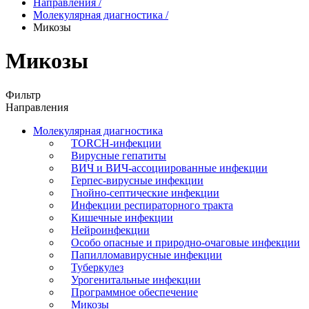
Направления
/
Молекулярная диагностика
/
Микозы
Микозы
Фильтр
Направления
Молекулярная диагностика
TORCH-инфекции
Вирусные гепатиты
ВИЧ и ВИЧ-ассоциированные инфекции
Герпес-вирусные инфекции
Гнойно-септические инфекции
Инфекции респираторного тракта
Кишечные инфекции
Нейроинфекции
Особо опасные и природно-очаговые инфекции
Папилломавирусные инфекции
Туберкулез
Урогенитальные инфекции
Программное обеспечение
Микозы