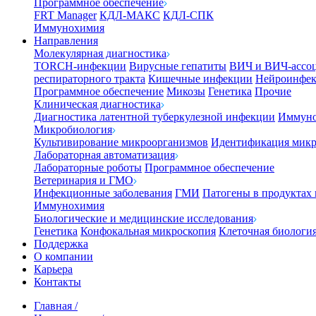
Программное обеспечение
FRT Manager
КДЛ-МАКС
КДЛ-СПК
Иммунохимия
Направления
Молекулярная диагностика
TORCH-инфекции
Вирусные гепатиты
ВИЧ и ВИЧ-ассо
респираторного тракта
Кишечные инфекции
Нейроинфе
Программное обеспечение
Микозы
Генетика
Прочие
Клиническая диагностика
Диагностика латентной туберкулезной инфекции
Иммуно
Микробиология
Культивирование микроорганизмов
Идентификация микр
Лабораторная автоматизация
Лабораторные роботы
Программное обеспечение
Ветеринария и ГМО
Инфекционные заболевания
ГМИ
Патогены в продуктах
Иммунохимия
Биологические и медицинские исследования
Генетика
Конфокальная микроскопия
Клеточная биологи
Поддержка
О компании
Карьера
Контакты
Главная
/