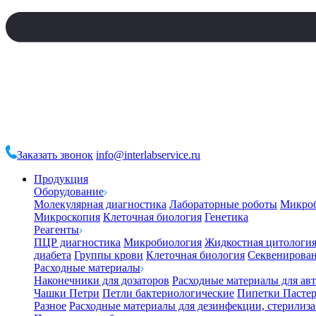
Заказать звонок
info@interlabservice.ru
Продукция
Оборудование
Молекулярная диагностика
Лабораторные роботы
Микро
Микроскопия
Клеточная биология
Генетика
Реагенты
ПЦР диагностика
Микробиология
Жидкостная цитологи
диабета
Группы крови
Клеточная биология
Секвенирова
Расходные материалы
Наконечники для дозаторов
Расходные материалы для ав
Чашки Петри
Петли бактериологические
Пипетки Пастер
Разное
Расходные материалы для дезинфекции, стерилиз