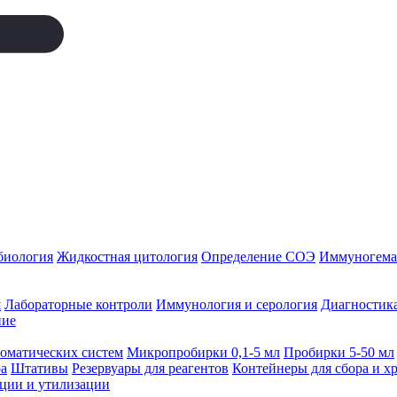
биология
Жидкостная цитология
Определение СОЭ
Иммуногемат
я
Лабораторные контроли
Иммунология и серология
Диагностика
ние
томатических систем
Микропробирки 0,1-5 мл
Пробирки 5-50 мл
а
Штативы
Резервуары для реагентов
Контейнеры для сбора и х
ации и утилизации