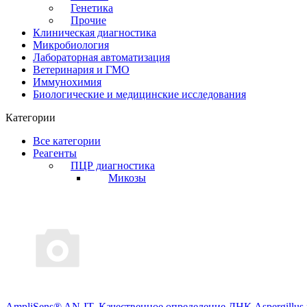
Генетика
Прочие
Клиническая диагностика
Микробиология
Лабораторная автоматизация
Ветеринария и ГМО
Иммунохимия
Биологические и медицинские исследования
Категории
Все категории
Реагенты
ПЦР диагностика
Микозы
AmpliSens® AN-IT. Качественное определение ДНК Aspergillus 