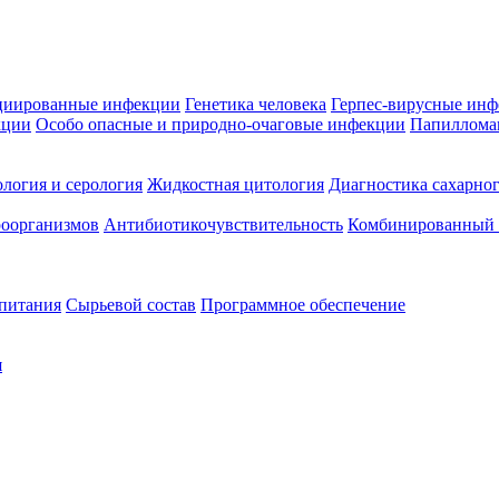
циированные инфекции
Генетика человека
Герпес-вирусные ин
кции
Особо опасные и природно-очаговые инфекции
Папиллома
логия и серология
Жидкостная цитология
Диагностика сахарног
оорганизмов
Антибиотикочувствительность
Комбинированный а
 питания
Сырьевой состав
Программное обеспечение
я