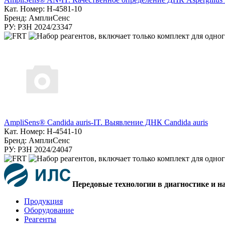
Кат. Номер: Н-4581-10
Бренд: АмплиСенс
РУ: РЗН 2024/23347
AmpliSens® Candida auris-IT. Выявление ДНК Candida auris
Кат. Номер: H-4541-10
Бренд: АмплиСенс
РУ: РЗН 2024/24047
Передовые технологии в диагностике и н
Продукция
Оборудование
Реагенты