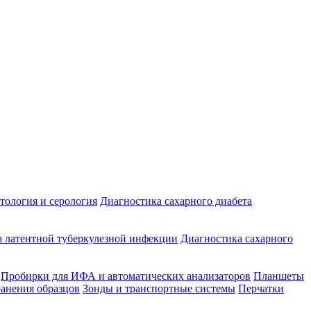
ология и серология
Диагностика сахарного диабета
 латентной туберкулезной инфекции
Диагностика сахарного
Пробирки для ИФА и автоматических анализаторов
Планшеты
ранения образцов
Зонды и транспортные системы
Перчатки