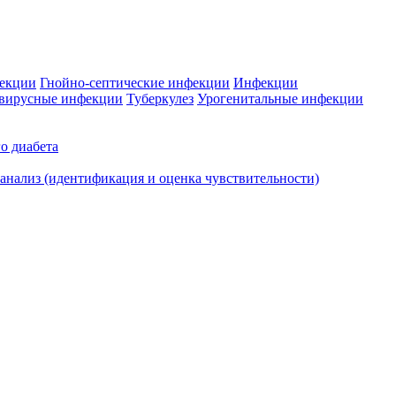
фекции
Гнойно-септические инфекции
Инфекции
вирусные инфекции
Туберкулез
Урогенитальные инфекции
о диабета
нализ (идентификация и оценка чувствительности)