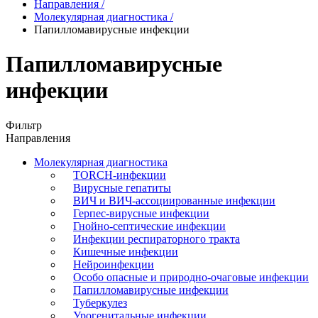
Направления
/
Молекулярная диагностика
/
Папилломавирусные инфекции
Папилломавирусные
инфекции
Фильтр
Направления
Молекулярная диагностика
TORCH-инфекции
Вирусные гепатиты
ВИЧ и ВИЧ-ассоциированные инфекции
Герпес-вирусные инфекции
Гнойно-септические инфекции
Инфекции респираторного тракта
Кишечные инфекции
Нейроинфекции
Особо опасные и природно-очаговые инфекции
Папилломавирусные инфекции
Туберкулез
Урогенитальные инфекции