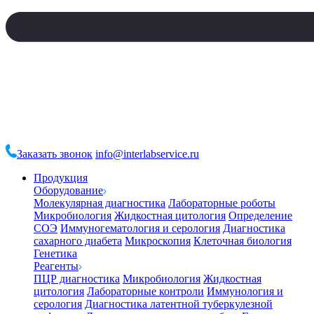
Заказать звонок
info@interlabservice.ru
Продукция
Оборудование
Молекулярная диагностика
Лабораторные роботы
Микробиология
Жидкостная цитология
Определение
СОЭ
Иммуногематология и серология
Диагностика
сахарного диабета
Микроскопия
Клеточная биология
Генетика
Реагенты
ПЦР диагностика
Микробиология
Жидкостная
цитология
Лабораторные контроли
Иммунология и
серология
Диагностика латентной туберкулезной