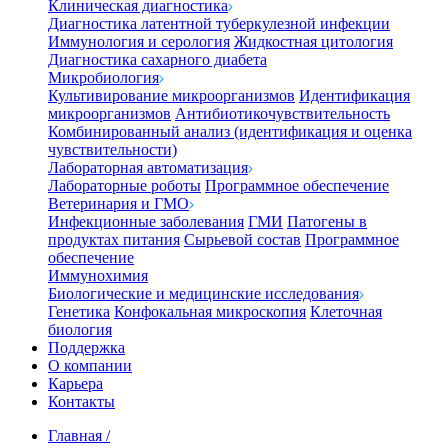
Клиническая диагностика
Диагностика латентной туберкулезной инфекции
Иммунология и серология
Жидкостная цитология
Диагностика сахарного диабета
Микробиология
Культивирование микроорганизмов
Идентификация
микроорганизмов
Антибиотикочувствительность
Комбинированный анализ (идентификация и оценка
чувствительности)
Лабораторная автоматизация
Лабораторные роботы
Программное обеспечение
Ветеринария и ГМО
Инфекционные заболевания
ГМИ
Патогены в
продуктах питания
Сырьевой состав
Программное
обеспечение
Иммунохимия
Биологические и медицинские исследования
Генетика
Конфокальная микроскопия
Клеточная
биология
Поддержка
О компании
Карьера
Контакты
Главная
/