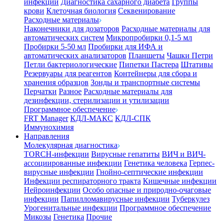
инфекции
Диагностика сахарного диабета
Группы
крови
Клеточная биология
Секвенирование
Расходные материалы
Наконечники для дозаторов
Расходные материалы для
автоматических систем
Микропробирки 0,1-5 мл
Пробирки 5-50 мл
Пробирки для ИФА и
автоматических анализаторов
Планшеты
Чашки Петри
Петли бактериологические
Пипетки Пастера
Штативы
Резервуары для реагентов
Контейнеры для сбора и
хранения образцов
Зонды и транспортные системы
Перчатки
Разное
Расходные материалы для
дезинфекции, стерилизации и утилизации
Программное обеспечение
FRT Manager
КДЛ-МАКС
КДЛ-СПК
Иммунохимия
Направления
Молекулярная диагностика
TORCH-инфекции
Вирусные гепатиты
ВИЧ и ВИЧ-
ассоциированные инфекции
Генетика человека
Герпес-
вирусные инфекции
Гнойно-септические инфекции
Инфекции респираторного тракта
Кишечные инфекции
Нейроинфекции
Особо опасные и природно-очаговые
инфекции
Папилломавирусные инфекции
Туберкулез
Урогенитальные инфекции
Программное обеспечение
Микозы
Генетика
Прочие