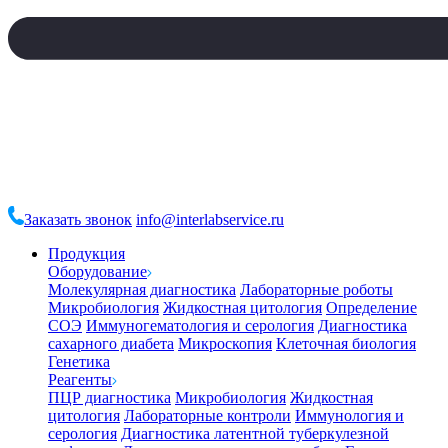
Заказать звонок
info@interlabservice.ru
Продукция
Оборудование
Молекулярная диагностика
Лабораторные роботы
Микробиология
Жидкостная цитология
Определение
СОЭ
Иммуногематология и серология
Диагностика
сахарного диабета
Микроскопия
Клеточная биология
Генетика
Реагенты
ПЦР диагностика
Микробиология
Жидкостная
цитология
Лабораторные контроли
Иммунология и
серология
Диагностика латентной туберкулезной