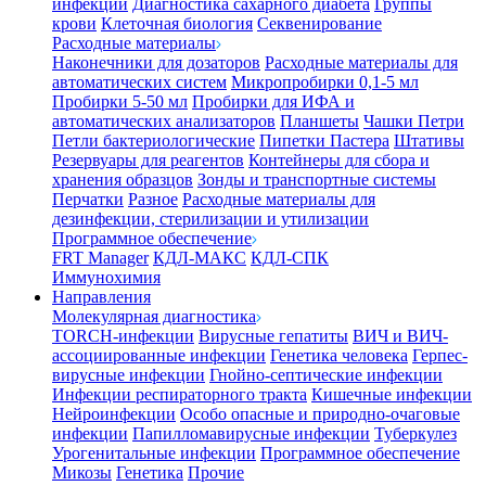
инфекции
Диагностика сахарного диабета
Группы
крови
Клеточная биология
Секвенирование
Расходные материалы
Наконечники для дозаторов
Расходные материалы для
автоматических систем
Микропробирки 0,1-5 мл
Пробирки 5-50 мл
Пробирки для ИФА и
автоматических анализаторов
Планшеты
Чашки Петри
Петли бактериологические
Пипетки Пастера
Штативы
Резервуары для реагентов
Контейнеры для сбора и
хранения образцов
Зонды и транспортные системы
Перчатки
Разное
Расходные материалы для
дезинфекции, стерилизации и утилизации
Программное обеспечение
FRT Manager
КДЛ-МАКС
КДЛ-СПК
Иммунохимия
Направления
Молекулярная диагностика
TORCH-инфекции
Вирусные гепатиты
ВИЧ и ВИЧ-
ассоциированные инфекции
Генетика человека
Герпес-
вирусные инфекции
Гнойно-септические инфекции
Инфекции респираторного тракта
Кишечные инфекции
Нейроинфекции
Особо опасные и природно-очаговые
инфекции
Папилломавирусные инфекции
Туберкулез
Урогенитальные инфекции
Программное обеспечение
Микозы
Генетика
Прочие