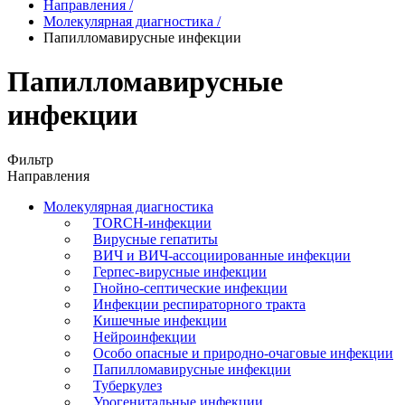
Направления
/
Молекулярная диагностика
/
Папилломавирусные инфекции
Папилломавирусные
инфекции
Фильтр
Направления
Молекулярная диагностика
TORCH-инфекции
Вирусные гепатиты
ВИЧ и ВИЧ-ассоциированные инфекции
Герпес-вирусные инфекции
Гнойно-септические инфекции
Инфекции респираторного тракта
Кишечные инфекции
Нейроинфекции
Особо опасные и природно-очаговые инфекции
Папилломавирусные инфекции
Туберкулез
Урогенитальные инфекции