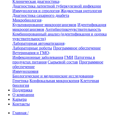
Клиническая диагностика
Диагностика латентной туберкулезной инфекции
Иммунология и серология
Жидкостная цитология
Диагностика сахарного диабета
Микробиология
Культивирование микроорганизмов
Идентификация
микроорганизмов
Антибиотикочувствительность
Комбинированный анализ (идентификация и оценка
чувствительности)
Лабораторная автоматизация
Лабораторные роботы
Программное обеспечение
Ветеринария и ГМО
Инфекционные заболевания
ГМИ
Патогены в
продуктах питания
Сырьевой состав
Программное
обеспечение
Иммунохимия
Биологические и медицинские исследования
Генетика
Конфокальная микроскопия
Клеточная
биология
Поддержка
О компании
Карьера
Контакты
Главная
/