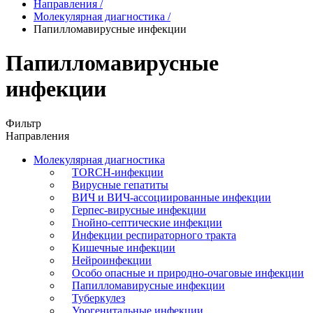
Направления
/
Молекулярная диагностика
/
Папилломавирусные инфекции
Папилломавирусные
инфекции
Фильтр
Направления
Молекулярная диагностика
TORCH-инфекции
Вирусные гепатиты
ВИЧ и ВИЧ-ассоциированные инфекции
Герпес-вирусные инфекции
Гнойно-септические инфекции
Инфекции респираторного тракта
Кишечные инфекции
Нейроинфекции
Особо опасные и природно-очаговые инфекции
Папилломавирусные инфекции
Туберкулез
Урогенитальные инфекции