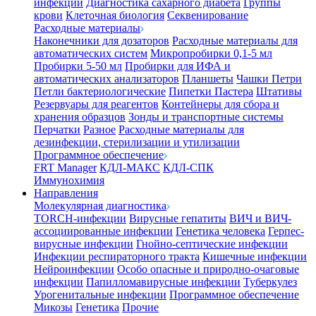
инфекции
Диагностика сахарного диабета
Группы
крови
Клеточная биология
Секвенирование
Расходные материалы
Наконечники для дозаторов
Расходные материалы для
автоматических систем
Микропробирки 0,1-5 мл
Пробирки 5-50 мл
Пробирки для ИФА и
автоматических анализаторов
Планшеты
Чашки Петри
Петли бактериологические
Пипетки Пастера
Штативы
Резервуары для реагентов
Контейнеры для сбора и
хранения образцов
Зонды и транспортные системы
Перчатки
Разное
Расходные материалы для
дезинфекции, стерилизации и утилизации
Программное обеспечение
FRT Manager
КДЛ-МАКС
КДЛ-СПК
Иммунохимия
Направления
Молекулярная диагностика
TORCH-инфекции
Вирусные гепатиты
ВИЧ и ВИЧ-
ассоциированные инфекции
Генетика человека
Герпес-
вирусные инфекции
Гнойно-септические инфекции
Инфекции респираторного тракта
Кишечные инфекции
Нейроинфекции
Особо опасные и природно-очаговые
инфекции
Папилломавирусные инфекции
Туберкулез
Урогенитальные инфекции
Программное обеспечение
Микозы
Генетика
Прочие