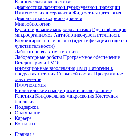
Клиническая диагностика
Диагностика латентной туберкулезной инфекции
Иммунология и серология
Жидкостная цитология
Диагностика сахарного диабета
Микробиология
Культивирование микроорганизмов
Идентификация
микроорганизмов
Антибиотикочувствительность
Комбинированный анализ (идентификация и оценка
чувствительности)
Лабораторная автоматизация
Лабораторные роботы
Программное обеспечение
Ветеринария и ГМО
Инфекционные заболевания
ГМИ
Патогены в
продуктах питания
Сырьевой состав
Программное
обеспечение
Иммунохимия
Биологические и медицинские исследования
Генетика
Конфокальная микроскопия
Клеточная
биология
Поддержка
О компании
Карьера
Контакты
Главная
/