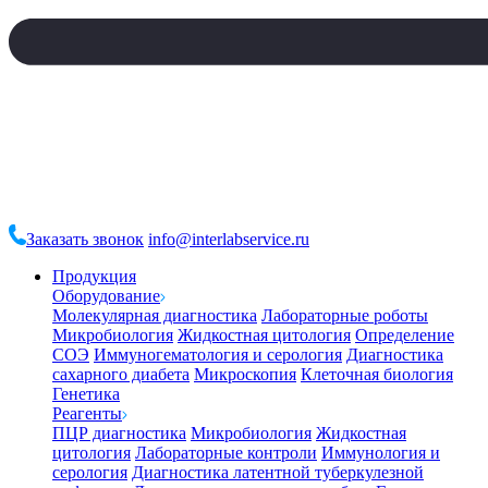
Заказать звонок
info@interlabservice.ru
Продукция
Оборудование
Молекулярная диагностика
Лабораторные роботы
Микробиология
Жидкостная цитология
Определение
СОЭ
Иммуногематология и серология
Диагностика
сахарного диабета
Микроскопия
Клеточная биология
Генетика
Реагенты
ПЦР диагностика
Микробиология
Жидкостная
цитология
Лабораторные контроли
Иммунология и
серология
Диагностика латентной туберкулезной