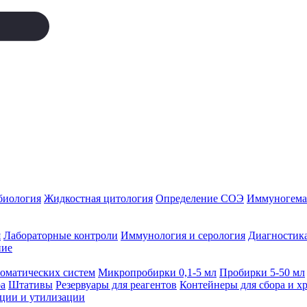
биология
Жидкостная цитология
Определение СОЭ
Иммуногемат
я
Лабораторные контроли
Иммунология и серология
Диагностика
ние
томатических систем
Микропробирки 0,1-5 мл
Пробирки 5-50 мл
а
Штативы
Резервуары для реагентов
Контейнеры для сбора и х
ации и утилизации