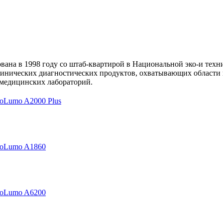
снована в 1998 году со штаб-квартирой в Национальной эко-и тех
клинических диагностических продуктов, охватывающих област
я медицинских лабораторий.
oLumo A2000 Plus
toLumo A1860
toLumo A6200