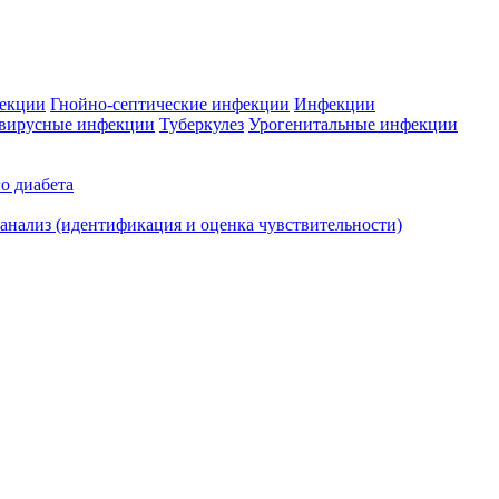
фекции
Гнойно-септические инфекции
Инфекции
вирусные инфекции
Туберкулез
Урогенитальные инфекции
о диабета
нализ (идентификация и оценка чувствительности)