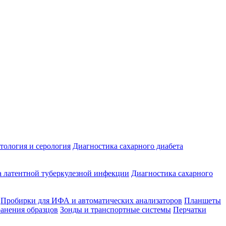
ология и серология
Диагностика сахарного диабета
 латентной туберкулезной инфекции
Диагностика сахарного
Пробирки для ИФА и автоматических анализаторов
Планшеты
ранения образцов
Зонды и транспортные системы
Перчатки