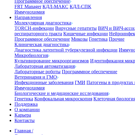
Программное обеспечение
FRT Manager
КДЛ-МАКС
КДЛ-СПК
Иммунохимия
Направления
Молекулярная диагностика
TORCH-инфекции
Вирусные гепатиты
ВИЧ и ВИЧ-ассо
респираторного тракта
Кишечные инфекции
Нейроинфе
Программное обеспечение
Микозы
Генетика
Прочие
Клиническая диагностика
Диагностика латентной туберкулезной инфекции
Иммуно
Микробиология
Культивирование микроорганизмов
Идентификация микр
Лабораторная автоматизация
Лабораторные роботы
Программное обеспечение
Ветеринария и ГМО
Инфекционные заболевания
ГМИ
Патогены в продуктах
Иммунохимия
Биологические и медицинские исследования
Генетика
Конфокальная микроскопия
Клеточная биологи
Поддержка
О компании
Карьера
Контакты
Главная
/