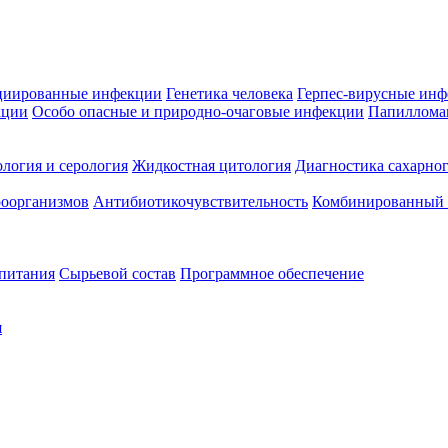
циированные инфекции
Генетика человека
Герпес-вирусные ин
кции
Особо опасные и природно-очаговые инфекции
Папиллома
логия и серология
Жидкостная цитология
Диагностика сахарног
оорганизмов
Антибиотикочувствительность
Комбинированный а
 питания
Сырьевой состав
Программное обеспечение
я