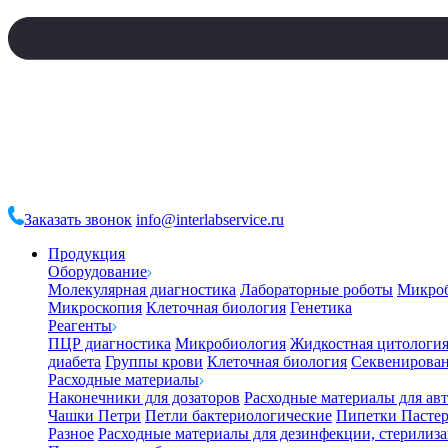
Заказать звонок
info@interlabservice.ru
Продукция
Оборудование
Молекулярная диагностика
Лабораторные роботы
Микро
Микроскопия
Клеточная биология
Генетика
Реагенты
ПЦР диагностика
Микробиология
Жидкостная цитологи
диабета
Группы крови
Клеточная биология
Секвенирова
Расходные материалы
Наконечники для дозаторов
Расходные материалы для ав
Чашки Петри
Петли бактериологические
Пипетки Пастер
Разное
Расходные материалы для дезинфекции, стерилиз