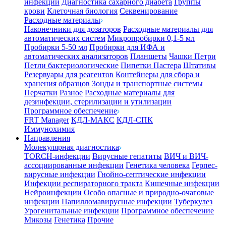
инфекции
Диагностика сахарного диабета
Группы
крови
Клеточная биология
Секвенирование
Расходные материалы
Наконечники для дозаторов
Расходные материалы для
автоматических систем
Микропробирки 0,1-5 мл
Пробирки 5-50 мл
Пробирки для ИФА и
автоматических анализаторов
Планшеты
Чашки Петри
Петли бактериологические
Пипетки Пастера
Штативы
Резервуары для реагентов
Контейнеры для сбора и
хранения образцов
Зонды и транспортные системы
Перчатки
Разное
Расходные материалы для
дезинфекции, стерилизации и утилизации
Программное обеспечение
FRT Manager
КДЛ-МАКС
КДЛ-СПК
Иммунохимия
Направления
Молекулярная диагностика
TORCH-инфекции
Вирусные гепатиты
ВИЧ и ВИЧ-
ассоциированные инфекции
Генетика человека
Герпес-
вирусные инфекции
Гнойно-септические инфекции
Инфекции респираторного тракта
Кишечные инфекции
Нейроинфекции
Особо опасные и природно-очаговые
инфекции
Папилломавирусные инфекции
Туберкулез
Урогенитальные инфекции
Программное обеспечение
Микозы
Генетика
Прочие