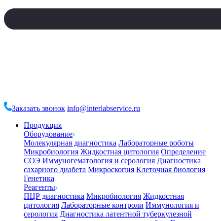
Заказать звонок
info@interlabservice.ru
Продукция
Оборудование
Молекулярная диагностика
Лабораторные роботы
Микробиология
Жидкостная цитология
Определение
СОЭ
Иммуногематология и серология
Диагностика
сахарного диабета
Микроскопия
Клеточная биология
Генетика
Реагенты
ПЦР диагностика
Микробиология
Жидкостная
цитология
Лабораторные контроли
Иммунология и
серология
Диагностика латентной туберкулезной