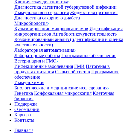
Клиническая диагностика
Диагностика латентной туберкулезной инфекции
Иммунология и серология
Жидкостная цитология
Диагностика сахарного диабета
Микробиология
Культивирование микроорганизмов
Идентификация
микроорганизмов
Антибиотикочувствительность
Комбинированный анализ (идентификация и оценка
чувствительности)
Лабораторная автоматизация
Лабораторные роботы
Программное обеспечение
Ветеринария и ГМО
Инфекционные заболевания
ГМИ
Патогены в
продуктах питания
Сырьевой состав
Программное
обеспечение
Иммунохимия
Биологические и медицинские исследования
Генетика
Конфокальная микроскопия
Клеточная
биология
Поддержка
О компании
Карьера
Контакты
Главная
/