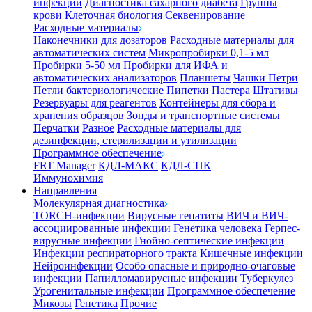
инфекции
Диагностика сахарного диабета
Группы
крови
Клеточная биология
Секвенирование
Расходные материалы
Наконечники для дозаторов
Расходные материалы для
автоматических систем
Микропробирки 0,1-5 мл
Пробирки 5-50 мл
Пробирки для ИФА и
автоматических анализаторов
Планшеты
Чашки Петри
Петли бактериологические
Пипетки Пастера
Штативы
Резервуары для реагентов
Контейнеры для сбора и
хранения образцов
Зонды и транспортные системы
Перчатки
Разное
Расходные материалы для
дезинфекции, стерилизации и утилизации
Программное обеспечение
FRT Manager
КДЛ-МАКС
КДЛ-СПК
Иммунохимия
Направления
Молекулярная диагностика
TORCH-инфекции
Вирусные гепатиты
ВИЧ и ВИЧ-
ассоциированные инфекции
Генетика человека
Герпес-
вирусные инфекции
Гнойно-септические инфекции
Инфекции респираторного тракта
Кишечные инфекции
Нейроинфекции
Особо опасные и природно-очаговые
инфекции
Папилломавирусные инфекции
Туберкулез
Урогенитальные инфекции
Программное обеспечение
Микозы
Генетика
Прочие