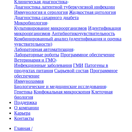
Клиническая диагностика
Диагностика латентной туберкулезной инфекции
Иммунология и серология
Жидкостная цитология
Диагностика сахарного диабета
Микробиология
Культивирование микроорганизмов
Идентификация
микроорганизмов
Антибиотикочувствительность
Комбинированный анализ (идентификация и оценка
чувствительности)
Лабораторная автоматизация
Лабораторные роботы
Программное обеспечение
Ветеринария и ГМО
Инфекционные заболевания
ГМИ
Патогены в
продуктах питания
Сырьевой состав
Программное
обеспечение
Иммунохимия
Биологические и медицинские исследования
Генетика
Конфокальная микроскопия
Клеточная
биология
Поддержка
О компании
Карьера
Контакты
Главная
/