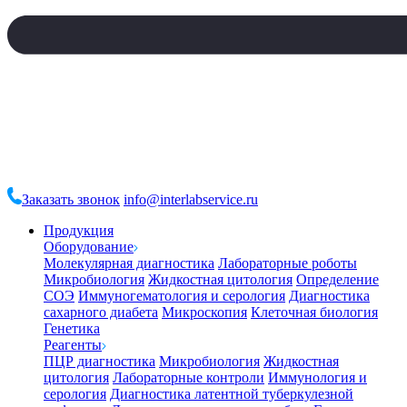
Заказать звонок
info@interlabservice.ru
Продукция
Оборудование
Молекулярная диагностика
Лабораторные роботы
Микробиология
Жидкостная цитология
Определение
СОЭ
Иммуногематология и серология
Диагностика
сахарного диабета
Микроскопия
Клеточная биология
Генетика
Реагенты
ПЦР диагностика
Микробиология
Жидкостная
цитология
Лабораторные контроли
Иммунология и
серология
Диагностика латентной туберкулезной