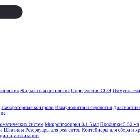
биология
Жидкостная цитология
Определение СОЭ
Иммуногемат
я
Лабораторные контроли
Иммунология и серология
Диагностика
ние
томатических систем
Микропробирки 0,1-5 мл
Пробирки 5-50 мл
а
Штативы
Резервуары для реагентов
Контейнеры для сбора и х
ации и утилизации