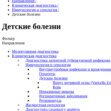
Направления
/
Клиническая диагностика
/
Иммунология и серология
/
Детские болезни
Детские болезни
Фильтр
Направления
Молекулярная диагностика
Клиническая диагностика
Диагностика латентной туберкулезной инфекции
Иммунология и серология
Внутриутробные инфекции и врожденны
Гепатиты
Детские болезни
Вирус ветряной оспы (Varicella Zo
Корь
Инвазивные микозы
Респираторные заболевания
Ретровирусы
Жидкостная цитология
Диагностика сахарного диабета