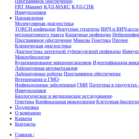
Программное обеспечение
FRT Manager
КДЛ-МАКС
КДЛ-СПК
Иммунохимия
Направления
Молекулярная диагностика
TORCH-инфекции
Вирусные гепатиты
ВИЧ и ВИЧ-ассо
респираторного тракта
Кишечные инфекции
Нейроинфе
Программное обеспечение
Микозы
Генетика
Прочие
Клиническая диагностика
Диагностика латентной туберкулезной инфекции
Иммуно
Микробиология
Культивирование микроорганизмов
Идентификация микр
Лабораторная автоматизация
Лабораторные роботы
Программное обеспечение
Ветеринария и ГМО
Инфекционные заболевания
ГМИ
Патогены в продуктах
Иммунохимия
Биологические и медицинские исследования
Генетика
Конфокальная микроскопия
Клеточная биологи
Поддержка
О компании
Карьера
Контакты
Главная
/