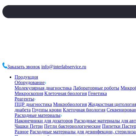
Заказать звонок
info@interlabservice.ru
Продукция
Оборудование
Молекулярная диагностика
Лабораторные роботы
Микро
Микроскопия
Клеточная биология
Генетика
Реагенты
ПЦР диагностика
Микробиология
Жидкостная цитологи
диабета
Группы крови
Клеточная биология
Секвенирова
Расходные материалы
Наконечники для дозаторов
Расходные материалы для ав
Чашки Петри
Петли бактериологические
Пипетки Пастер
Разное
Расходные материалы для дезинфекции, стерилиз