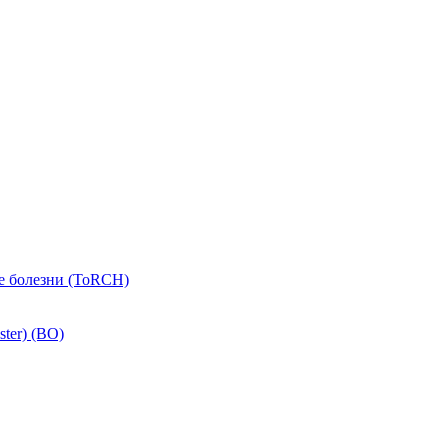
е болезни (ToRCH)
ster) (ВО)