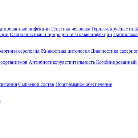
циированные инфекции
Генетика человека
Герпес-вирусные ин
кции
Особо опасные и природно-очаговые инфекции
Папиллома
логия и серология
Жидкостная цитология
Диагностика сахарног
оорганизмов
Антибиотикочувствительность
Комбинированный а
 питания
Сырьевой состав
Программное обеспечение
я