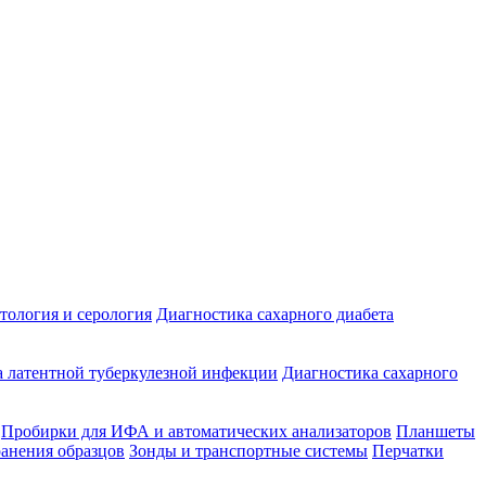
ология и серология
Диагностика сахарного диабета
 латентной туберкулезной инфекции
Диагностика сахарного
Пробирки для ИФА и автоматических анализаторов
Планшеты
ранения образцов
Зонды и транспортные системы
Перчатки