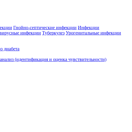
фекции
Гнойно-септические инфекции
Инфекции
вирусные инфекции
Туберкулез
Урогенитальные инфекции
о диабета
нализ (идентификация и оценка чувствительности)