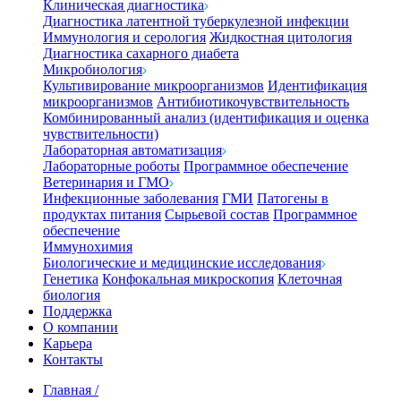
Клиническая диагностика
Диагностика латентной туберкулезной инфекции
Иммунология и серология
Жидкостная цитология
Диагностика сахарного диабета
Микробиология
Культивирование микроорганизмов
Идентификация
микроорганизмов
Антибиотикочувствительность
Комбинированный анализ (идентификация и оценка
чувствительности)
Лабораторная автоматизация
Лабораторные роботы
Программное обеспечение
Ветеринария и ГМО
Инфекционные заболевания
ГМИ
Патогены в
продуктах питания
Сырьевой состав
Программное
обеспечение
Иммунохимия
Биологические и медицинские исследования
Генетика
Конфокальная микроскопия
Клеточная
биология
Поддержка
О компании
Карьера
Контакты
Главная
/