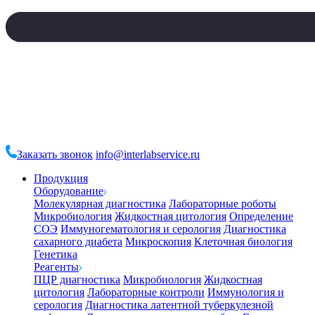
Заказать звонок
info@interlabservice.ru
Продукция
Оборудование
Молекулярная диагностика
Лабораторные роботы
Микробиология
Жидкостная цитология
Определение
СОЭ
Иммуногематология и серология
Диагностика
сахарного диабета
Микроскопия
Клеточная биология
Генетика
Реагенты
ПЦР диагностика
Микробиология
Жидкостная
цитология
Лабораторные контроли
Иммунология и
серология
Диагностика латентной туберкулезной