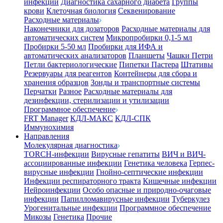
инфекции
Диагностика сахарного диабета
Группы
крови
Клеточная биология
Секвенирование
Расходные материалы
Наконечники для дозаторов
Расходные материалы для
автоматических систем
Микропробирки 0,1-5 мл
Пробирки 5-50 мл
Пробирки для ИФА и
автоматических анализаторов
Планшеты
Чашки Петри
Петли бактериологические
Пипетки Пастера
Штативы
Резервуары для реагентов
Контейнеры для сбора и
хранения образцов
Зонды и транспортные системы
Перчатки
Разное
Расходные материалы для
дезинфекции, стерилизации и утилизации
Программное обеспечение
FRT Manager
КДЛ-МАКС
КДЛ-СПК
Иммунохимия
Направления
Молекулярная диагностика
TORCH-инфекции
Вирусные гепатиты
ВИЧ и ВИЧ-
ассоциированные инфекции
Генетика человека
Герпес-
вирусные инфекции
Гнойно-септические инфекции
Инфекции респираторного тракта
Кишечные инфекции
Нейроинфекции
Особо опасные и природно-очаговые
инфекции
Папилломавирусные инфекции
Туберкулез
Урогенитальные инфекции
Программное обеспечение
Микозы
Генетика
Прочие