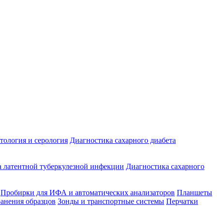
ология и серология
Диагностика сахарного диабета
 латентной туберкулезной инфекции
Диагностика сахарного
Пробирки для ИФА и автоматических анализаторов
Планшеты
ранения образцов
Зонды и транспортные системы
Перчатки