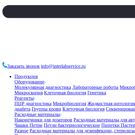
Заказать звонок
info@interlabservice.ru
Продукция
Оборудование
Молекулярная диагностика
Лабораторные роботы
Микро
Микроскопия
Клеточная биология
Генетика
Реагенты
ПЦР диагностика
Микробиология
Жидкостная цитологи
диабета
Группы крови
Клеточная биология
Секвенирова
Расходные материалы
Наконечники для дозаторов
Расходные материалы для ав
Чашки Петри
Петли бактериологические
Пипетки Пастер
Разное
Расходные материалы для дезинфекции, стерилиз