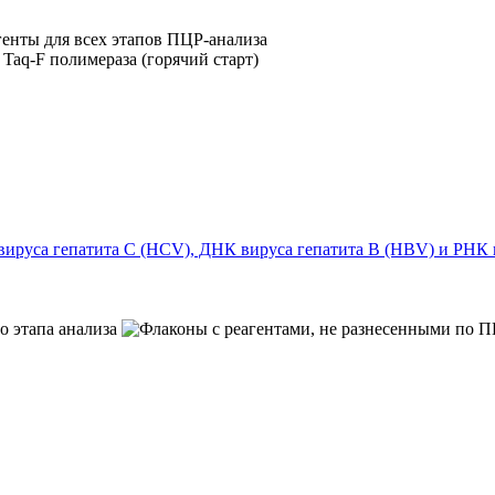
руса гепатита С (HCV), ДНК вируса гепатита B (HBV) и РНК в