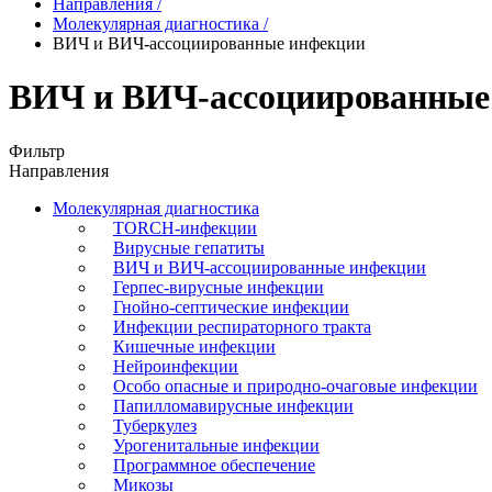
Направления
/
Молекулярная диагностика
/
ВИЧ и ВИЧ-ассоциированные инфекции
ВИЧ и ВИЧ-ассоциированные
Фильтр
Направления
Молекулярная диагностика
TORCH-инфекции
Вирусные гепатиты
ВИЧ и ВИЧ-ассоциированные инфекции
Герпес-вирусные инфекции
Гнойно-септические инфекции
Инфекции респираторного тракта
Кишечные инфекции
Нейроинфекции
Особо опасные и природно-очаговые инфекции
Папилломавирусные инфекции
Туберкулез
Урогенитальные инфекции
Программное обеспечение
Микозы