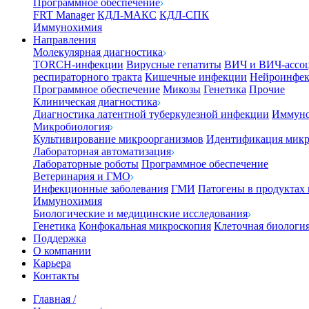
Программное обеспечение
FRT Manager
КДЛ-МАКС
КДЛ-СПК
Иммунохимия
Направления
Молекулярная диагностика
TORCH-инфекции
Вирусные гепатиты
ВИЧ и ВИЧ-ассо
респираторного тракта
Кишечные инфекции
Нейроинфе
Программное обеспечение
Микозы
Генетика
Прочие
Клиническая диагностика
Диагностика латентной туберкулезной инфекции
Иммуно
Микробиология
Культивирование микроорганизмов
Идентификация микр
Лабораторная автоматизация
Лабораторные роботы
Программное обеспечение
Ветеринария и ГМО
Инфекционные заболевания
ГМИ
Патогены в продуктах
Иммунохимия
Биологические и медицинские исследования
Генетика
Конфокальная микроскопия
Клеточная биологи
Поддержка
О компании
Карьера
Контакты
Главная
/