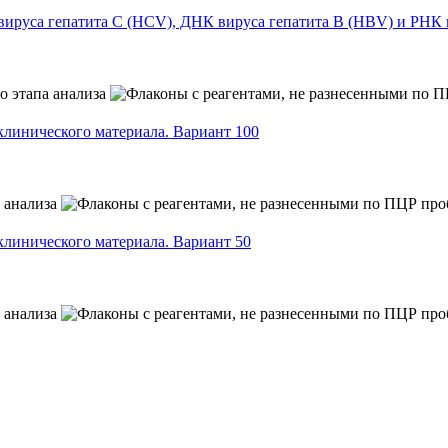
руса гепатита С (HCV), ДНК вируса гепатита B (HBV) и РНК 
линического материала. Вариант 100
линического материала. Вариант 50