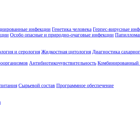
циированные инфекции
Генетика человека
Герпес-вирусные ин
кции
Особо опасные и природно-очаговые инфекции
Папиллома
логия и серология
Жидкостная цитология
Диагностика сахарног
оорганизмов
Антибиотикочувствительность
Комбинированный а
 питания
Сырьевой состав
Программное обеспечение
я