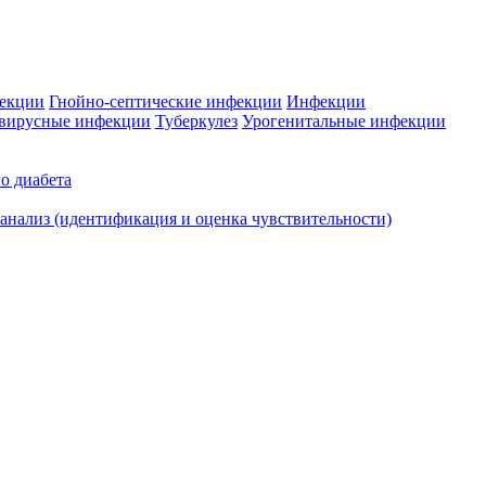
фекции
Гнойно-септические инфекции
Инфекции
вирусные инфекции
Туберкулез
Урогенитальные инфекции
о диабета
нализ (идентификация и оценка чувствительности)