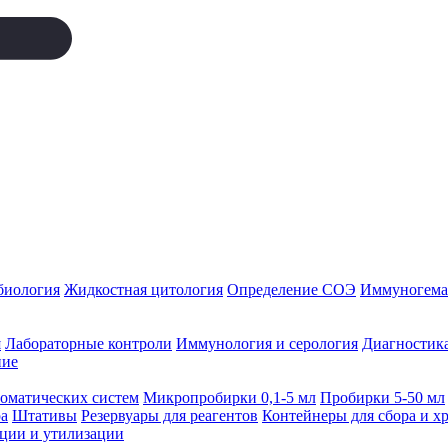
биология
Жидкостная цитология
Определение СОЭ
Иммуногемат
я
Лабораторные контроли
Иммунология и серология
Диагностика
ние
томатических систем
Микропробирки 0,1-5 мл
Пробирки 5-50 мл
а
Штативы
Резервуары для реагентов
Контейнеры для сбора и х
ации и утилизации