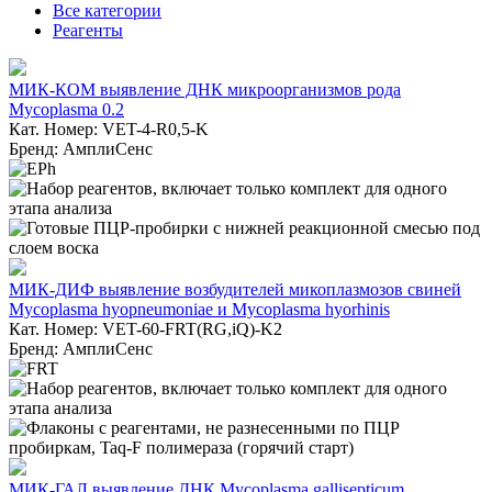
Все категории
Реагенты
МИК-КОМ выявление ДНК микроорганизмов рода
Mycoplasma 0.2
Кат. Номер: VET-4-R0,5-K
Бренд: АмплиСенс
МИК-ДИФ выявление возбудителей микоплазмозов свиней
Mycoplasma hyopneumoniae и Mycoplasma hyorhinis
Кат. Номер: VET-60-FRT(RG,iQ)-K2
Бренд: АмплиСенс
МИК-ГАЛ выявление ДНК Mycoplasma gallisepticum