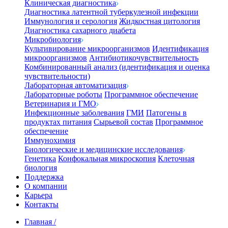
Клиническая диагностика
Диагностика латентной туберкулезной инфекции
Иммунология и серология
Жидкостная цитология
Диагностика сахарного диабета
Микробиология
Культивирование микроорганизмов
Идентификация
микроорганизмов
Антибиотикочувствительность
Комбинированный анализ (идентификация и оценка
чувствительности)
Лабораторная автоматизация
Лабораторные роботы
Программное обеспечение
Ветеринария и ГМО
Инфекционные заболевания
ГМИ
Патогены в
продуктах питания
Сырьевой состав
Программное
обеспечение
Иммунохимия
Биологические и медицинские исследования
Генетика
Конфокальная микроскопия
Клеточная
биология
Поддержка
О компании
Карьера
Контакты
Главная
/