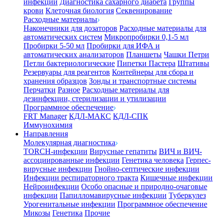
инфекции
Диагностика сахарного диабета
Группы
крови
Клеточная биология
Секвенирование
Расходные материалы
Наконечники для дозаторов
Расходные материалы для
автоматических систем
Микропробирки 0,1-5 мл
Пробирки 5-50 мл
Пробирки для ИФА и
автоматических анализаторов
Планшеты
Чашки Петри
Петли бактериологические
Пипетки Пастера
Штативы
Резервуары для реагентов
Контейнеры для сбора и
хранения образцов
Зонды и транспортные системы
Перчатки
Разное
Расходные материалы для
дезинфекции, стерилизации и утилизации
Программное обеспечение
FRT Manager
КДЛ-МАКС
КДЛ-СПК
Иммунохимия
Направления
Молекулярная диагностика
TORCH-инфекции
Вирусные гепатиты
ВИЧ и ВИЧ-
ассоциированные инфекции
Генетика человека
Герпес-
вирусные инфекции
Гнойно-септические инфекции
Инфекции респираторного тракта
Кишечные инфекции
Нейроинфекции
Особо опасные и природно-очаговые
инфекции
Папилломавирусные инфекции
Туберкулез
Урогенитальные инфекции
Программное обеспечение
Микозы
Генетика
Прочие