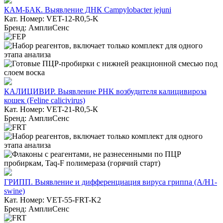
КАМ-БАК. Выявление ДНК Campylobacter jejuni
Кат. Номер: VET-12-R0,5-K
Бренд: АмплиСенс
КАЛИЦИВИР. Выявление РНК возбудителя калицивироза
кошек (Feline calicivirus)
Кат. Номер: VET-21-R0,5-К
Бренд: АмплиСенс
ГРИПП. Выявление и дифференциация вируса гриппа (A/H1-
swine)
Кат. Номер: VET-55-FRT-K2
Бренд: АмплиСенс