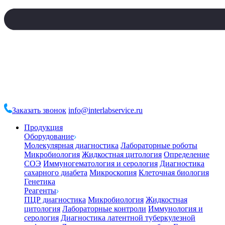
Заказать звонок
info@interlabservice.ru
Продукция
Оборудование
Молекулярная диагностика
Лабораторные роботы
Микробиология
Жидкостная цитология
Определение
СОЭ
Иммуногематология и серология
Диагностика
сахарного диабета
Микроскопия
Клеточная биология
Генетика
Реагенты
ПЦР диагностика
Микробиология
Жидкостная
цитология
Лабораторные контроли
Иммунология и
серология
Диагностика латентной туберкулезной