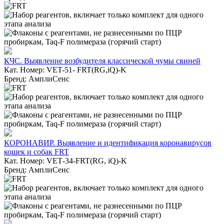
КЧС. Выявление возбудителя классической чумы свиней
Кат. Номер: VET-51- FRT(RG,iQ)-K
Бренд: АмплиСенс
КОРОНАВИР. Выявление и идентификация коронавирусов
кошек и собак FRT
Кат. Номер: VET‑34-FRT(RG, iQ)-K
Бренд: АмплиСенс