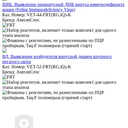
ВИК. Выявление провирусной ДНК вируса иммунодефицита
кошек (Feline Immunodeficiency Virus)
Кат. Номер: VET-44-FRT(RG,iQ)-K
Бренд: АмплиСенс
ВД. Выявление возбудителя вирусной диареи крупного
рогатого скота
Кат. Номер: VET-52-FRT(RG,iQ)-K
Бренд: АмплиСенс