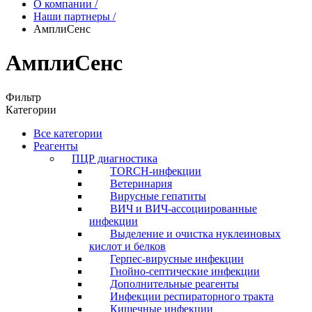
О компании
/
Наши партнеры
/
АмплиСенс
АмплиСенс
Фильтр
Категории
Все категории
Реагенты
ПЦР диагностика
TORCH-инфекции
Ветеринария
Вирусные гепатиты
ВИЧ и ВИЧ-ассоциированные
инфекции
Выделение и очистка нуклеиновых
кислот и белков
Герпес-вирусные инфекции
Гнойно-септические инфекции
Дополнительные реагенты
Инфекции респираторного тракта
Кишечные инфекции