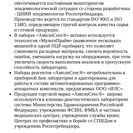
обеспечивается постоянным мониторингом
эпидемиологической ситуации со стороны разработчика
- ЦНИИ эпидемиологии Роспотребнадзора.
Производство ведется по стандартам ISO 9001 и ISO
13485, определяющим строгий контроль качества сырья
и готовой продукции.
В наборах «АмплиСенс®» активно используется
технология «МультиПрайм» (выявление нескольких
мишеней в одной ПЦР-пробирке), что позволяет
сэкономить расходные материалы, снизить вероятность
ошибок, уменьшить нагрузку на оборудование, при этом
увеличить скорость выполнения анализов и пропускную
способность лаборатории.
Наборы реагентов «АмплиСенс®» нетребовательны к
приборной базе лаборатории и адаптированы для
работы в составе автоматизированных программно-
аппаратных комплексов, предлагаемых ООО «ИЛС».
Продукция торговой марки «АмплиСенс®» широко
используется в клинико-диагностических лабораториях
системы Министерства Здравоохранения Российской
Федерации; учреждениях ФСИН, ФМБА и частных
медицинских центрах; учреждениях службы крови;
Центрах по профилактике и борьбе со СПИДом и
учреждениях Роспотребнадзора.