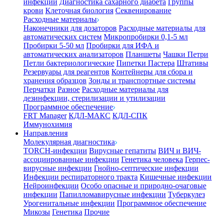
инфекции
Диагностика сахарного диабета
Группы
крови
Клеточная биология
Секвенирование
Расходные материалы
Наконечники для дозаторов
Расходные материалы для
автоматических систем
Микропробирки 0,1-5 мл
Пробирки 5-50 мл
Пробирки для ИФА и
автоматических анализаторов
Планшеты
Чашки Петри
Петли бактериологические
Пипетки Пастера
Штативы
Резервуары для реагентов
Контейнеры для сбора и
хранения образцов
Зонды и транспортные системы
Перчатки
Разное
Расходные материалы для
дезинфекции, стерилизации и утилизации
Программное обеспечение
FRT Manager
КДЛ-МАКС
КДЛ-СПК
Иммунохимия
Направления
Молекулярная диагностика
TORCH-инфекции
Вирусные гепатиты
ВИЧ и ВИЧ-
ассоциированные инфекции
Генетика человека
Герпес-
вирусные инфекции
Гнойно-септические инфекции
Инфекции респираторного тракта
Кишечные инфекции
Нейроинфекции
Особо опасные и природно-очаговые
инфекции
Папилломавирусные инфекции
Туберкулез
Урогенитальные инфекции
Программное обеспечение
Микозы
Генетика
Прочие