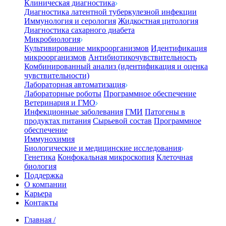
Клиническая диагностика
Диагностика латентной туберкулезной инфекции
Иммунология и серология
Жидкостная цитология
Диагностика сахарного диабета
Микробиология
Культивирование микроорганизмов
Идентификация
микроорганизмов
Антибиотикочувствительность
Комбинированный анализ (идентификация и оценка
чувствительности)
Лабораторная автоматизация
Лабораторные роботы
Программное обеспечение
Ветеринария и ГМО
Инфекционные заболевания
ГМИ
Патогены в
продуктах питания
Сырьевой состав
Программное
обеспечение
Иммунохимия
Биологические и медицинские исследования
Генетика
Конфокальная микроскопия
Клеточная
биология
Поддержка
О компании
Карьера
Контакты
Главная
/