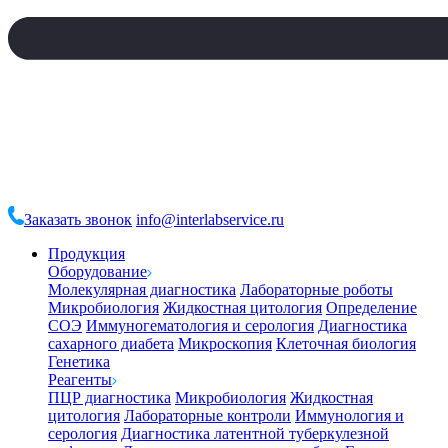
Заказать звонок
info@interlabservice.ru
Продукция
Оборудование
Молекулярная диагностика
Лабораторные роботы
Микробиология
Жидкостная цитология
Определение
СОЭ
Иммуногематология и серология
Диагностика
сахарного диабета
Микроскопия
Клеточная биология
Генетика
Реагенты
ПЦР диагностика
Микробиология
Жидкостная
цитология
Лабораторные контроли
Иммунология и
серология
Диагностика латентной туберкулезной