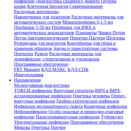
инфекции
Диагностика сахарного диабета
Группы
крови
Клеточная биология
Секвенирование
Расходные материалы
Наконечники для дозаторов
Расходные материалы для
автоматических систем
Микропробирки 0,1-5 мл
Пробирки 5-50 мл
Пробирки для ИФА и
автоматических анализаторов
Планшеты
Чашки Петри
Петли бактериологические
Пипетки Пастера
Штативы
Резервуары для реагентов
Контейнеры для сбора и
хранения образцов
Зонды и транспортные системы
Перчатки
Разное
Расходные материалы для
дезинфекции, стерилизации и утилизации
Программное обеспечение
FRT Manager
КДЛ-МАКС
КДЛ-СПК
Иммунохимия
Направления
Молекулярная диагностика
TORCH-инфекции
Вирусные гепатиты
ВИЧ и ВИЧ-
ассоциированные инфекции
Генетика человека
Герпес-
вирусные инфекции
Гнойно-септические инфекции
Инфекции респираторного тракта
Кишечные инфекции
Нейроинфекции
Особо опасные и природно-очаговые
инфекции
Папилломавирусные инфекции
Туберкулез
Урогенитальные инфекции
Программное обеспечение
Микозы
Генетика
Прочие