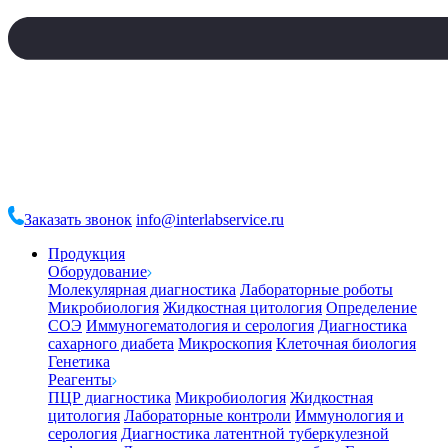
Заказать звонок
info@interlabservice.ru
Продукция
Оборудование
Молекулярная диагностика
Лабораторные роботы
Микробиология
Жидкостная цитология
Определение
СОЭ
Иммуногематология и серология
Диагностика
сахарного диабета
Микроскопия
Клеточная биология
Генетика
Реагенты
ПЦР диагностика
Микробиология
Жидкостная
цитология
Лабораторные контроли
Иммунология и
серология
Диагностика латентной туберкулезной