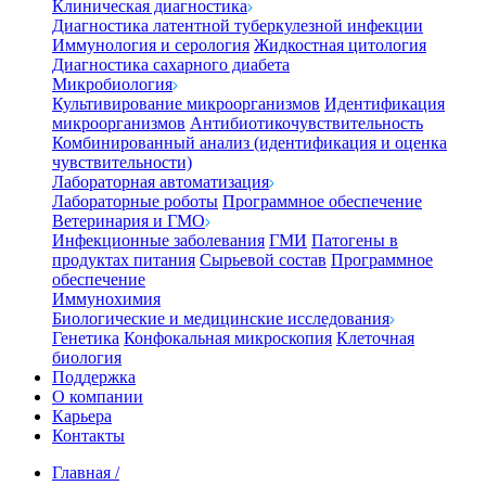
Клиническая диагностика
Диагностика латентной туберкулезной инфекции
Иммунология и серология
Жидкостная цитология
Диагностика сахарного диабета
Микробиология
Культивирование микроорганизмов
Идентификация
микроорганизмов
Антибиотикочувствительность
Комбинированный анализ (идентификация и оценка
чувствительности)
Лабораторная автоматизация
Лабораторные роботы
Программное обеспечение
Ветеринария и ГМО
Инфекционные заболевания
ГМИ
Патогены в
продуктах питания
Сырьевой состав
Программное
обеспечение
Иммунохимия
Биологические и медицинские исследования
Генетика
Конфокальная микроскопия
Клеточная
биология
Поддержка
О компании
Карьера
Контакты
Главная
/