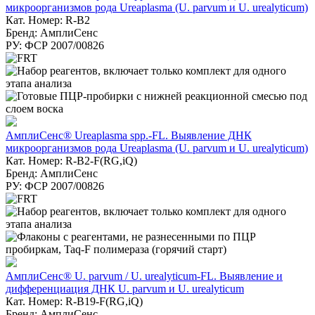
микроорганизмов рода Ureaplasma (U. parvum и U. urealyticum)
Кат. Номер: R-B2
Бренд: АмплиСенс
РУ: ФСР 2007/00826
АмплиСенс® Ureaplasma spp.-FL. Выявление ДНК
микроорганизмов рода Ureaplasma (U. parvum и U. urealyticum)
Кат. Номер: R-B2-F(RG,iQ)
Бренд: АмплиСенс
РУ: ФСР 2007/00826
АмплиСенс® U. parvum / U. urealyticum-FL. Выявление и
дифференциация ДНК U. parvum и U. urealyticum
Кат. Номер: R-B19-F(RG,iQ)
Бренд: АмплиСенс