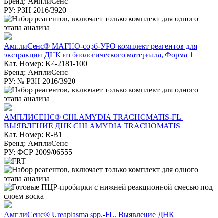
Бренд: АмплиСенс
РУ: РЗН 2016/3920
АмплиСенс® МАГНО-сорб-УРО комплект реагентов для
экстракции ДНК из биологического материала, Форма 1
Кат. Номер: K4-2181-100
Бренд: АмплиСенс
РУ: № РЗН 2016/3920
АМПЛИСЕНС® CHLAMYDIA TRACHOMATIS-FL.
ВЫЯВЛЕНИЕ ДНК CHLAMYDIA TRACHOMATIS
Кат. Номер: R-B1
Бренд: АмплиСенс
РУ: ФСР 2009/06555
АмплиСенс® Ureaplasma spp.-FL. Выявление ДНК