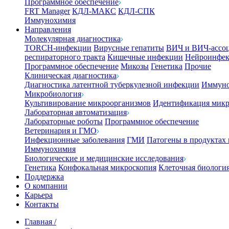
Программное обеспечение
FRT Manager
КДЛ-МАКС
КДЛ-СПК
Иммунохимия
Направления
Молекулярная диагностика
TORCH-инфекции
Вирусные гепатиты
ВИЧ и ВИЧ-ассо
респираторного тракта
Кишечные инфекции
Нейроинфе
Программное обеспечение
Микозы
Генетика
Прочие
Клиническая диагностика
Диагностика латентной туберкулезной инфекции
Иммуно
Микробиология
Культивирование микроорганизмов
Идентификация микр
Лабораторная автоматизация
Лабораторные роботы
Программное обеспечение
Ветеринария и ГМО
Инфекционные заболевания
ГМИ
Патогены в продуктах
Иммунохимия
Биологические и медицинские исследования
Генетика
Конфокальная микроскопия
Клеточная биологи
Поддержка
О компании
Карьера
Контакты
Главная
/