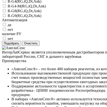
R-G4(RG,iQ,Dt,Ank)
R-G4-M(RG,iQ,Dt,Ank)
R-G8(RG,iQ,Dt,Ank)
R-G9(RG,iQ,Dt,Ank)
Автоматизация
да
нет
наличие РУ
нет
ИнтерЛабСервис является уполномоченным дистрибьютором пр
лабораторий России, СНГ и дальнего зарубежья.
Преимущества
«АмплиСенс®» - это более 400 наборов реагентов, из ко
Использование высококачественной продукции при произ
счет новых производственных мощностей полностью заме
бюджетные средства при осуществлении ежегодных закуп
Поддержание актуальности характеристик и ассортимен
разработчика - ЦНИИ эпидемиологии Роспотребнадзора. П
продукции.
В наборах «АмплиСенс®» активно используется технолог
снизить вероятность ошибок, уменьшить нагрузку на обо