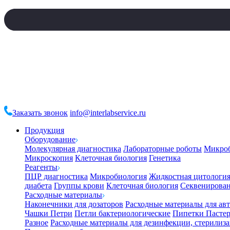
Заказать звонок
info@interlabservice.ru
Продукция
Оборудование
Молекулярная диагностика
Лабораторные роботы
Микро
Микроскопия
Клеточная биология
Генетика
Реагенты
ПЦР диагностика
Микробиология
Жидкостная цитологи
диабета
Группы крови
Клеточная биология
Секвенирова
Расходные материалы
Наконечники для дозаторов
Расходные материалы для ав
Чашки Петри
Петли бактериологические
Пипетки Пастер
Разное
Расходные материалы для дезинфекции, стерилиз