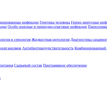
циированные инфекции
Генетика человека
Герпес-вирусные ин
кции
Особо опасные и природно-очаговые инфекции
Папиллома
логия и серология
Жидкостная цитология
Диагностика сахарног
оорганизмов
Антибиотикочувствительность
Комбинированный а
 питания
Сырьевой состав
Программное обеспечение
я