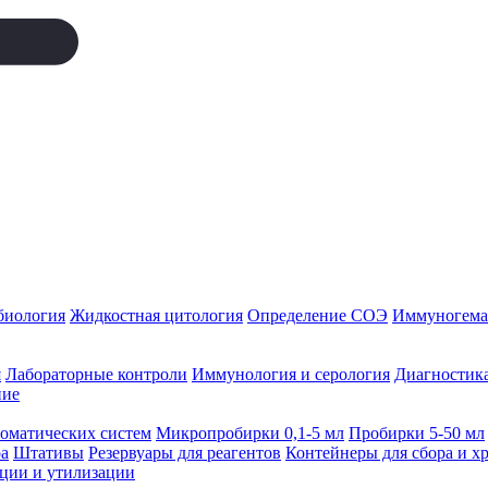
биология
Жидкостная цитология
Определение СОЭ
Иммуногемат
я
Лабораторные контроли
Иммунология и серология
Диагностика
ние
томатических систем
Микропробирки 0,1-5 мл
Пробирки 5-50 мл
а
Штативы
Резервуары для реагентов
Контейнеры для сбора и х
ации и утилизации