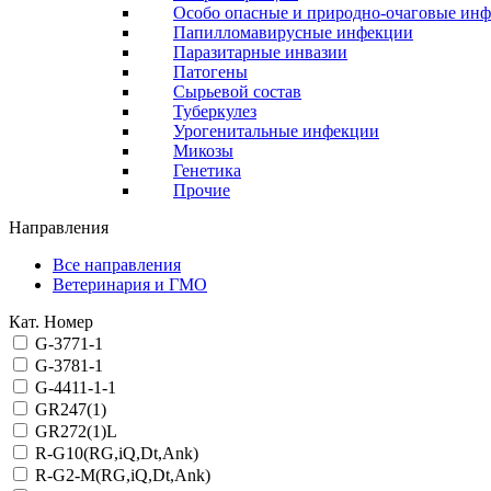
Особо опасные и природно-очаговые ин
Папилломавирусные инфекции
Паразитарные инвазии
Патогены
Сырьевой состав
Туберкулез
Урогенитальные инфекции
Микозы
Генетика
Прочие
Направления
Все направления
Ветеринария и ГМО
Кат. Номер
G-3771-1
G-3781-1
G-4411-1-1
GR247(1)
GR272(1)L
R-G10(RG,iQ,Dt,Ank)
R-G2-M(RG,iQ,Dt,Ank)