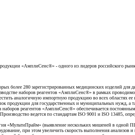
одукции «АмплиСенс®» - одного из лидеров российского рынка
торых более 280 зарегистрированных медицинских изделий для д
водстве наборов реагентов «АмплиСенс®» в рамках проводимог
стить аналогичную импортную продукцию во всех областях ее 
ок продукции для государственных и муниципальных нужд, а та
та наборов реагентов «АмплиСенс®» обеспечивается постоянны
роизводство ведется по стандартам ISO 9001 и ISO 13485, опре
ия «МультиПрайм» (выявление нескольких мишеней в одной ПЦР
рудование, при этом увеличить скорость выполнения анализов и