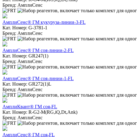
Бренд: АмплиСенс
АмплиСенс® ГМ кукуруза-линии-3-FL
Кат. Номер: G-3781-1
Бренд: АмплиСенс
АмплиСенс® ГМ соя-линии-2-FL
Кат. Номер: GR247(1)
Бренд: АмплиСенс
АмплиСенс® ГМ соя-линии-1-FL
Кат. Номер: GR272(1)L
Бренд: АмплиСенс
АмплиКвант® ГМ соя-FL
Кат. Номер: R-G2-M(RG,iQ,Dt,Ank)
Бренд: АмплиСенс
АмплиСенс® ГМ соя-FL