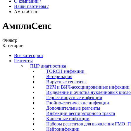
О компании
/
Наши партнеры
/
АмплиСенс
АмплиСенс
Фильтр
Категории
Все категории
Реагенты
ПЦР диагностика
TORCH-инфекции
Ветеринария
Вирусные гепатиты
ВИЧ и ВИЧ-ассоциированные инфекции
Выделение и очистка нуклеиновых кисло
Герпес-вирусные инфекции
Гнойно-септические инфекции
Дополнительные реагенты
Инфекции респираторного тракта
Кишечные инфекции
Наборы реагентов для выявления ГМО_
Нейроинфекции