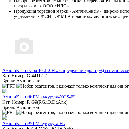
Наборы реагентов «АмплиСенс®» нетребовательны к приб
предлагаемых ООО «ИЛС».
Продукция торговой марки «АмплиСенс®» широко исполь
учреждениях ФСИН, ФМБА и частных медицинских центра
АмплиКвант Соя 40-3-2-FL. Определение доли (%) генетическ
Кат. Номер: G-4411-1-1
Бренд: АмплиСенс
АмплиКвант® ГМ кукуруза-NOS-FL
Кат. Номер: R-G9(RG,iQ,Dt,Ank)
Бренд: АмплиСенс
АмплиКвант® ГМ кукуруза-FL
Кат. Номер: R-G4-M(RG,iQ,Dt,Ank)