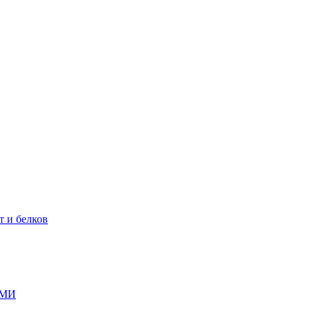
т и белков
ГМИ