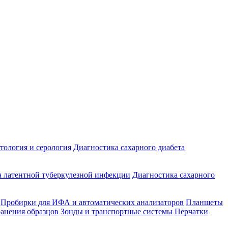
ология и серология
Диагностика сахарного диабета
 латентной туберкулезной инфекции
Диагностика сахарного
Пробирки для ИФА и автоматических анализаторов
Планшеты
ранения образцов
Зонды и транспортные системы
Перчатки