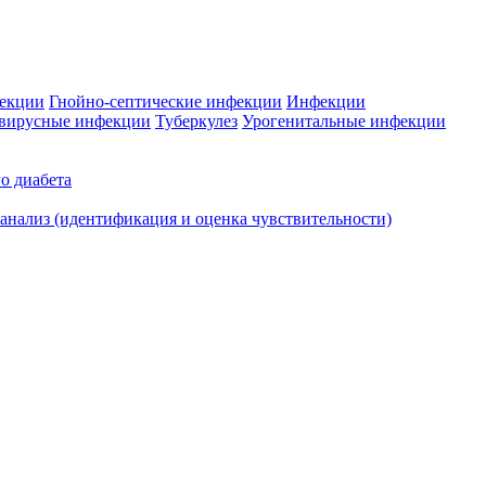
фекции
Гнойно-септические инфекции
Инфекции
вирусные инфекции
Туберкулез
Урогенитальные инфекции
о диабета
нализ (идентификация и оценка чувствительности)