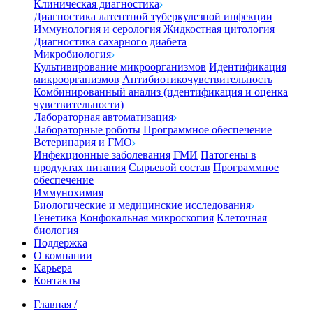
Клиническая диагностика
Диагностика латентной туберкулезной инфекции
Иммунология и серология
Жидкостная цитология
Диагностика сахарного диабета
Микробиология
Культивирование микроорганизмов
Идентификация
микроорганизмов
Антибиотикочувствительность
Комбинированный анализ (идентификация и оценка
чувствительности)
Лабораторная автоматизация
Лабораторные роботы
Программное обеспечение
Ветеринария и ГМО
Инфекционные заболевания
ГМИ
Патогены в
продуктах питания
Сырьевой состав
Программное
обеспечение
Иммунохимия
Биологические и медицинские исследования
Генетика
Конфокальная микроскопия
Клеточная
биология
Поддержка
О компании
Карьера
Контакты
Главная
/