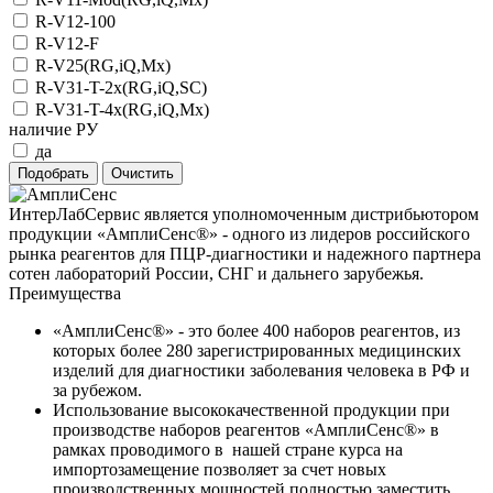
R-V12-100
R-V12-F
R-V25(RG,iQ,Mx)
R-V31-T-2x(RG,iQ,SC)
R-V31-T-4x(RG,iQ,Mx)
наличие РУ
да
ИнтерЛабСервис является уполномоченным дистрибьютором
продукции «АмплиСенс®» - одного из лидеров российского
рынка реагентов для ПЦР-диагностики и надежного партнера
сотен лабораторий России, СНГ и дальнего зарубежья.
Преимущества
«АмплиСенс®» - это более 400 наборов реагентов, из
которых более 280 зарегистрированных медицинских
изделий для диагностики заболевания человека в РФ и
за рубежом.
Использование высококачественной продукции при
производстве наборов реагентов «АмплиСенс®» в
рамках проводимого в нашей стране курса на
импортозамещение позволяет за счет новых
производственных мощностей полностью заместить