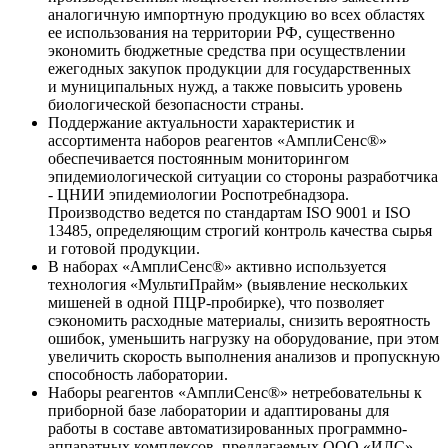
аналогичную импортную продукцию во всех областях
ее использования на территории РФ, существенно
экономить бюджетные средства при осуществлении
ежегодных закупок продукции для государственных
и муниципальных нужд, а также повысить уровень
биологической безопасности страны.
Поддержание актуальности характеристик и
ассортимента наборов реагентов «АмплиСенс®»
обеспечивается постоянным мониторингом
эпидемиологической ситуации со стороны разработчика
- ЦНИИ эпидемиологии Роспотребнадзора.
Производство ведется по стандартам ISO 9001 и ISO
13485, определяющим строгий контроль качества сырья
и готовой продукции.
В наборах «АмплиСенс®» активно используется
технология «МультиПрайм» (выявление нескольких
мишеней в одной ПЦР-пробирке), что позволяет
сэкономить расходные материалы, снизить вероятность
ошибок, уменьшить нагрузку на оборудование, при этом
увеличить скорость выполнения анализов и пропускную
способность лаборатории.
Наборы реагентов «АмплиСенс®» нетребовательны к
приборной базе лаборатории и адаптированы для
работы в составе автоматизированных программно-
аппаратных комплексов, предлагаемых ООО «ИЛС».