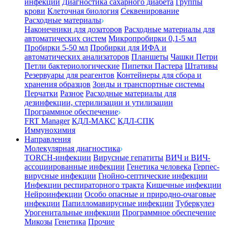
инфекции
Диагностика сахарного диабета
Группы
крови
Клеточная биология
Секвенирование
Расходные материалы
Наконечники для дозаторов
Расходные материалы для
автоматических систем
Микропробирки 0,1-5 мл
Пробирки 5-50 мл
Пробирки для ИФА и
автоматических анализаторов
Планшеты
Чашки Петри
Петли бактериологические
Пипетки Пастера
Штативы
Резервуары для реагентов
Контейнеры для сбора и
хранения образцов
Зонды и транспортные системы
Перчатки
Разное
Расходные материалы для
дезинфекции, стерилизации и утилизации
Программное обеспечение
FRT Manager
КДЛ-МАКС
КДЛ-СПК
Иммунохимия
Направления
Молекулярная диагностика
TORCH-инфекции
Вирусные гепатиты
ВИЧ и ВИЧ-
ассоциированные инфекции
Генетика человека
Герпес-
вирусные инфекции
Гнойно-септические инфекции
Инфекции респираторного тракта
Кишечные инфекции
Нейроинфекции
Особо опасные и природно-очаговые
инфекции
Папилломавирусные инфекции
Туберкулез
Урогенитальные инфекции
Программное обеспечение
Микозы
Генетика
Прочие