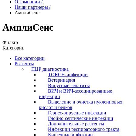
О компании
/
Наши партнеры
/
АмплиСенс
АмплиСенс
Фильтр
Категории
Все категории
Реагенты
ПЦР диагностика
TORCH-инфекции
Ветеринария
Вирусные гепатиты
ВИЧ и ВИЧ-ассоциированные
инфекции
Выделение и очистка нуклеиновых
кислот и белков
Герпес-вирусные инфекции
Гнойно-септические инфекции
Дополнительные реагенты
Инфекции респираторного тракта
Кишечные инфекции