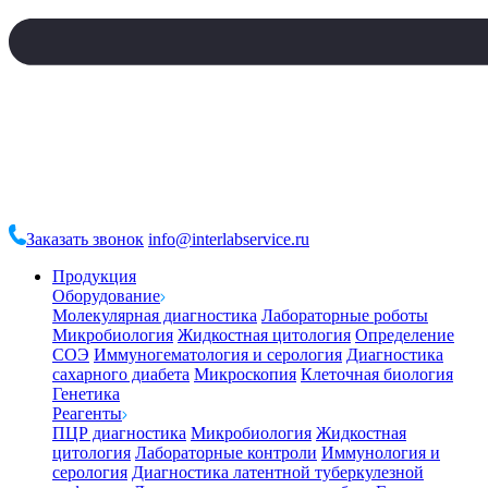
Заказать звонок
info@interlabservice.ru
Продукция
Оборудование
Молекулярная диагностика
Лабораторные роботы
Микробиология
Жидкостная цитология
Определение
СОЭ
Иммуногематология и серология
Диагностика
сахарного диабета
Микроскопия
Клеточная биология
Генетика
Реагенты
ПЦР диагностика
Микробиология
Жидкостная
цитология
Лабораторные контроли
Иммунология и
серология
Диагностика латентной туберкулезной