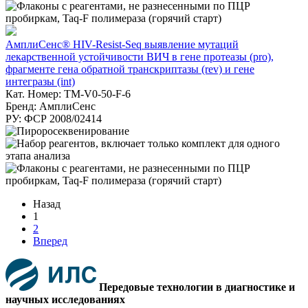
АмплиСенс® HIV-Resist-Seq выявление мутаций
лекарственной устойчивости ВИЧ в гене протеазы (pro),
фрагменте гена обратной транскриптазы (rev) и гене
интегразы (int)
Кат. Номер: TM-V0-50-F-6
Бренд: АмплиСенс
РУ: ФСР 2008/02414
Назад
1
2
Вперед
Передовые технологии в диагностике и
научных исследованиях