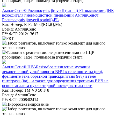
АмплиСенс® Pneumocystis jirovecii (carinii)-FL выявление ДНК
возбудителя пневмоцистной пневмонии АмплиСенс®
Pneumocystis jirovecii (carinii)-FL
Кат. Номер: R-F2-Mod(RG,iQ,Mx)
Бренд: АмплиСенс
РУ: ФСР 2012/13617
АмплиСенс® HIV-Resist-Seq выявление мутаций
лекарственной устойчивости ВИЧ в гене протеазы (pro),
фрагменте гена обратной транскриптазы (rev) и гене
интегразы (int), , а также для определения тропизма ВИЧ на
основе анализа нуклеотидной последовательности
Кат. Номер: TM-V0-50-F-8
Бренд: АмплиСенс
РУ: ФСР 2008/02414