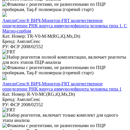
АмплиСенс® ВИЧ-Монитор-FRT количественное
определение РНК вируса иммунодефицита человека типа 1. С
Магно-сорбом
Кат. Номер: TR-V0-M-M(RG,iQ,Mx,Dt)
Бренд: АмплиСенс
РУ: ФСР 2008/02552
АмплиСенс® ВИЧ-Монитор-FRT количественное
определение РНК вируса иммунодефицита человека типа 1
Кат. Номер: R-V0-MC(RG,iQ,Mx,Dt)
Бренд: АмплиСенс
РУ: ФСР 2008/02552