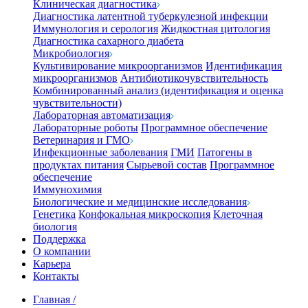
Клиническая диагностика
Диагностика латентной туберкулезной инфекции
Иммунология и серология
Жидкостная цитология
Диагностика сахарного диабета
Микробиология
Культивирование микроорганизмов
Идентификация
микроорганизмов
Антибиотикочувствительность
Комбинированный анализ (идентификация и оценка
чувствительности)
Лабораторная автоматизация
Лабораторные роботы
Программное обеспечение
Ветеринария и ГМО
Инфекционные заболевания
ГМИ
Патогены в
продуктах питания
Сырьевой состав
Программное
обеспечение
Иммунохимия
Биологические и медицинские исследования
Генетика
Конфокальная микроскопия
Клеточная
биология
Поддержка
О компании
Карьера
Контакты
Главная
/