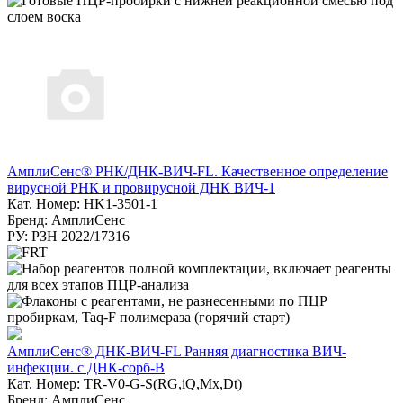
АмплиСенс® РНК/ДНК-ВИЧ-FL. Качественное определение
вирусной РНК и провирусной ДНК ВИЧ-1
Кат. Номер: HK1-3501-1
Бренд: АмплиСенс
РУ: РЗН 2022/17316
АмплиСенс® ДНК-ВИЧ-FL Ранняя диагностика ВИЧ-
инфекции. с ДНК-сорб-В
Кат. Номер: TR-V0-G-S(RG,iQ,Mx,Dt)
Бренд: АмплиСенс