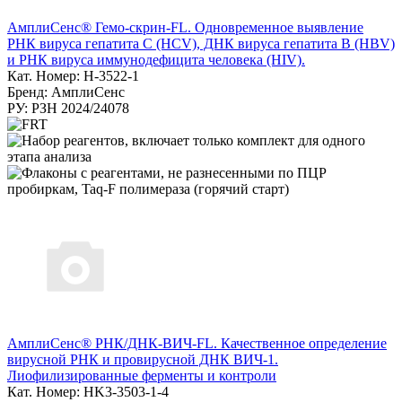
АмплиСенс® Гемо-скрин-FL. Одновременное выявление
РНК вируса гепатита С (HCV), ДНК вируса гепатита B (HBV)
и РНК вируса иммунодефицита человека (HIV).
Кат. Номер: H-3522-1
Бренд: АмплиСенс
РУ: РЗН 2024/24078
АмплиСенс® РНК/ДНК-ВИЧ-FL. Качественное определение
вирусной РНК и провирусной ДНК ВИЧ-1.
Лиофилизированные ферменты и контроли
Кат. Номер: HK3-3503-1-4