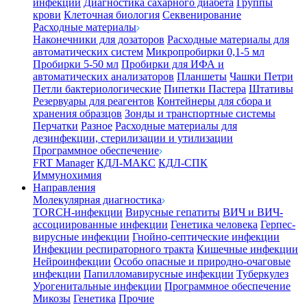
инфекции
Диагностика сахарного диабета
Группы
крови
Клеточная биология
Секвенирование
Расходные материалы
Наконечники для дозаторов
Расходные материалы для
автоматических систем
Микропробирки 0,1-5 мл
Пробирки 5-50 мл
Пробирки для ИФА и
автоматических анализаторов
Планшеты
Чашки Петри
Петли бактериологические
Пипетки Пастера
Штативы
Резервуары для реагентов
Контейнеры для сбора и
хранения образцов
Зонды и транспортные системы
Перчатки
Разное
Расходные материалы для
дезинфекции, стерилизации и утилизации
Программное обеспечение
FRT Manager
КДЛ-МАКС
КДЛ-СПК
Иммунохимия
Направления
Молекулярная диагностика
TORCH-инфекции
Вирусные гепатиты
ВИЧ и ВИЧ-
ассоциированные инфекции
Генетика человека
Герпес-
вирусные инфекции
Гнойно-септические инфекции
Инфекции респираторного тракта
Кишечные инфекции
Нейроинфекции
Особо опасные и природно-очаговые
инфекции
Папилломавирусные инфекции
Туберкулез
Урогенитальные инфекции
Программное обеспечение
Микозы
Генетика
Прочие