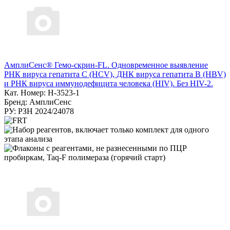
АмплиСенс® Гемо-скрин-FL. Одновременное выявление
РНК вируса гепатита С (HCV), ДНК вируса гепатита B (HBV)
и РНК вируса иммунодефицита человека (HIV). Без HIV-2.
Кат. Номер: H-3523-1
Бренд: АмплиСенс
РУ: РЗН 2024/24078