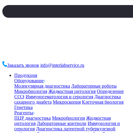
Заказать звонок
info@interlabservice.ru
Продукция
Оборудование
Молекулярная диагностика
Лабораторные роботы
Микробиология
Жидкостная цитология
Определение
СОЭ
Иммуногематология и серология
Диагностика
сахарного диабета
Микроскопия
Клеточная биология
Генетика
Реагенты
ПЦР диагностика
Микробиология
Жидкостная
цитология
Лабораторные контроли
Иммунология и
серология
Диагностика латентной туберкулезной