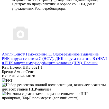
Центрах по профилактике и борьбе со СПИДом и
учреждениях Роспотребнадзора.
АмплиСенс® Гемо-скрин-FL. Одновременное выявление
РНК вируса гепатита С (HCV), ДНК вируса гепатита B (HBV)
и РНК вируса иммунодефицита человека (HIV). Полный
Кат. Номер: HK3-3521-1
Бренд: АмплиСенс
РУ: РЗН 2024/24078