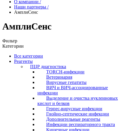
О компании
/
Наши партнеры
/
АмплиСенс
АмплиСенс
Фильтр
Категории
Все категории
Реагенты
ПЦР диагностика
TORCH-инфекции
Ветеринария
Вирусные гепатиты
ВИЧ и ВИЧ-ассоциированные
инфекции
Выделение и очистка нуклеиновых
кислот и белков
Герпес-вирусные инфекции
Гнойно-септические инфекции
Дополнительные реагенты
Инфекции респираторного тракта
Кишечные инфекции