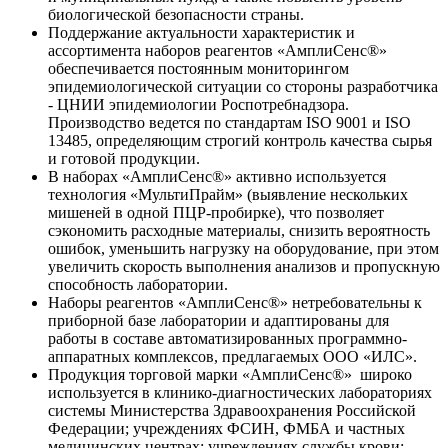
биологической безопасности страны.
Поддержание актуальности характеристик и
ассортимента наборов реагентов «АмплиСенс®»
обеспечивается постоянным мониторингом
эпидемиологической ситуации со стороны разработчика
- ЦНИИ эпидемиологии Роспотребнадзора.
Производство ведется по стандартам ISO 9001 и ISO
13485, определяющим строгий контроль качества сырья
и готовой продукции.
В наборах «АмплиСенс®» активно используется
технология «МультиПрайм» (выявление нескольких
мишеней в одной ПЦР-пробирке), что позволяет
сэкономить расходные материалы, снизить вероятность
ошибок, уменьшить нагрузку на оборудование, при этом
увеличить скорость выполнения анализов и пропускную
способность лаборатории.
Наборы реагентов «АмплиСенс®» нетребовательны к
приборной базе лаборатории и адаптированы для
работы в составе автоматизированных программно-
аппаратных комплексов, предлагаемых ООО «ИЛС».
Продукция торговой марки «АмплиСенс®» широко
используется в клинико-диагностических лабораториях
системы Министерства Здравоохранения Российской
Федерации; учреждениях ФСИН, ФМБА и частных
медицинских центрах; учреждениях службы крови;