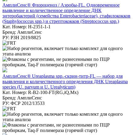
АмплиСенс® Флороценоз / Аэробы-FL. Одновременное
выявление и количественное определение ДНК
энтеробактерий (семейства Enterobacteriaceae), стафилококков
(Staphylococcus spp.) и стрептококков (Streptococcus spp.)
Кат. Номер: H-2351-1-1
Бренд: АмплиСенс
РУ: РЗН 2019/8825
АмплиСенс® Ureaplasma spp.-скрин-титр-FL — набор для
выявления и количественного определения ДНК Ureaplasma
species (U. parvum и U. Urealyticum)
Кат. Номер: R-B2-100-FT(RG,iQ,Mx)
Бренд: АмплиСенс
РУ: ФСР 2012/13533