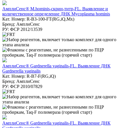
АмплиСенс® M.hominis-скрин-титр-FL. Выявление и
количественное определение ДНК Mycoplasma hominis
Кат. Номер: R-B3-100-FT(RG,iQ,Mx)
Бренд: АмплиСенс
РУ: ФСР 2012/13539
АмплиСенс® Gardnerella vaginalis-FL. Выявление ДНК
Gardnerella vaginalis
Кат. Номер: R-B7-F(RG,iQ)
Бренд: АмплиСенс
РУ: ФСР 2010/07829
АмплиСенс® Gardnerella vaginalis-FL. Выявление ДНК