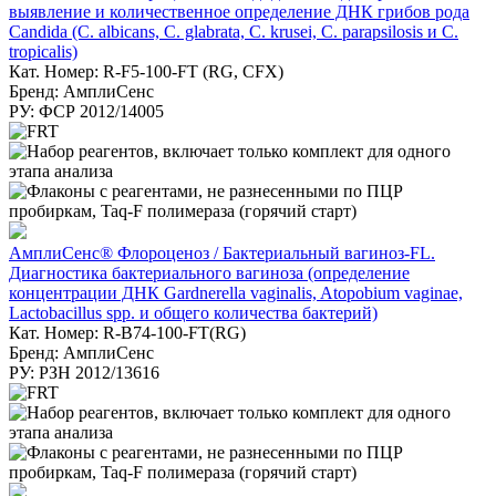
выявление и количественное определение ДНК грибов рода
Candida (C. albicans, C. glabrata, C. krusei, C. parapsilosis и C.
tropicalis)
Кат. Номер: R-F5-100-FT (RG, CFX)
Бренд: АмплиСенс
РУ: ФСР 2012/14005
АмплиСенс® Флороценоз / Бактериальный вагиноз-FL.
Диагностика бактериального вагиноза (определение
концентрации ДНК Gardnerella vaginalis, Atopobium vaginae,
Lactobacillus spp. и общего количества бактерий)
Кат. Номер: R-B74-100-FT(RG)
Бренд: АмплиСенс
РУ: РЗН 2012/13616