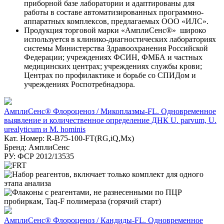
приборной базе лаборатории и адаптированы для
работы в составе автоматизированных программно-
аппаратных комплексов, предлагаемых ООО «ИЛС».
Продукция торговой марки «АмплиСенс®» широко
используется в клинико-диагностических лабораториях
системы Министерства Здравоохранения Российской
Федерации; учреждениях ФСИН, ФМБА и частных
медицинских центрах; учреждениях службы крови;
Центрах по профилактике и борьбе со СПИДом и
учреждениях Роспотребнадзора.
АмплиСенс® Флороценоз / Микоплазмы-FL. Одновременное
выявление и количественное определение ДНК U. parvum, U.
urealyticum и M. hominis
Кат. Номер: R-B75-100-FT(RG,iQ,Mx)
Бренд: АмплиСенс
РУ: ФСР 2012/13535
АмплиСенс® Флороценоз / Кандиды-FL. Одновременное