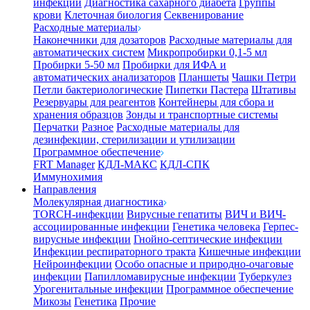
инфекции
Диагностика сахарного диабета
Группы
крови
Клеточная биология
Секвенирование
Расходные материалы
Наконечники для дозаторов
Расходные материалы для
автоматических систем
Микропробирки 0,1-5 мл
Пробирки 5-50 мл
Пробирки для ИФА и
автоматических анализаторов
Планшеты
Чашки Петри
Петли бактериологические
Пипетки Пастера
Штативы
Резервуары для реагентов
Контейнеры для сбора и
хранения образцов
Зонды и транспортные системы
Перчатки
Разное
Расходные материалы для
дезинфекции, стерилизации и утилизации
Программное обеспечение
FRT Manager
КДЛ-МАКС
КДЛ-СПК
Иммунохимия
Направления
Молекулярная диагностика
TORCH-инфекции
Вирусные гепатиты
ВИЧ и ВИЧ-
ассоциированные инфекции
Генетика человека
Герпес-
вирусные инфекции
Гнойно-септические инфекции
Инфекции респираторного тракта
Кишечные инфекции
Нейроинфекции
Особо опасные и природно-очаговые
инфекции
Папилломавирусные инфекции
Туберкулез
Урогенитальные инфекции
Программное обеспечение
Микозы
Генетика
Прочие