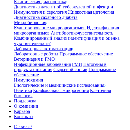
Клиническая диагностика
Диагностика латентной туберкулезной инфекции
Иммунология и серология
Жидкостная цитология
Диагностика сахарного диабета
Микробиология
Культивирование микроорганизмов
Идентификация
микроорганизмов
Антибиотикочувствительность
Комбинированный анализ (идентификация и оценка
чувствительности)
Лабораторная автоматизация
Лабораторные роботы
Программное обеспечение
Ветеринария и ГМО
Инфекционные заболевания
ГМИ
Патогены в
продуктах питания
Сырьевой состав
Программное
обеспечение
Иммунохимия
Биологические и медицинские исследования
Генетика
Конфокальная микроскопия
Клеточная
биология
Поддержка
О компании
Карьера
Контакты
Главная
/