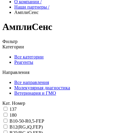
О компании
/
Наши партнеры
/
АмплиСенс
АмплиСенс
Фильтр
Категории
Все категории
Реагенты
Направления
Все направления
Молекулярная диагностика
Ветеринария и ГМО
Кат. Номер
137
180
B10-50-R0,5-FEP
B12(RG,iQ,FEP)
B25(RG,iQ,FEP)