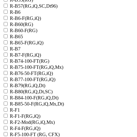
R-B57(RG,iQ,SC,Dt96)
R-B6
R-B6-F(RG,iQ)
R-B60(RG)
R-B60-F(RG)
R-B65
R-B65-F(RG,iQ)
R-B7
R-B7-F(RG,iQ)
R-B74-100-FT(RG)
R-B75-100-FT(RG,iQ,Mx)
R-B76-50-FT(RG,iQ)
R-B77-100-FT(RG,iQ)
R-B79(RG,iQ,Dt)
R-B80(RG,iQ,Dt,SC)
R-B84-100-F(RG,iQ,Dt)
R-B85-50-F(RG,iQ,Mx,Dt)
R-F1
R-F1-F(RG,iQ)
R-F2-Mod(RG,iQ,Mx)
R-F4-F(RG,iQ)
R-F5-100-FT (RG, CFX)