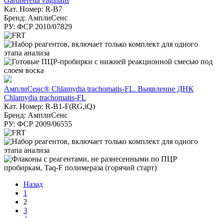
Gardnerella vaginalis
Кат. Номер: R-B7
Бренд: АмплиСенс
РУ: ФСР 2010/07829
АмплиСенс® Chlamydia trachomatis-FL. Выявление ДНК
Chlamydia trachomatis-FL
Кат. Номер: R-B1-F(RG,iQ)
Бренд: АмплиСенс
РУ: ФСР 2009/06555
Назад
1
2
3