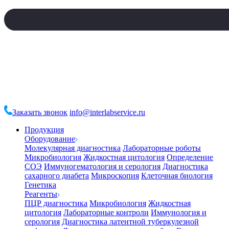
Заказать звонок
info@interlabservice.ru
Продукция
Оборудование
Молекулярная диагностика
Лабораторные роботы
Микробиология
Жидкостная цитология
Определение
СОЭ
Иммуногематология и серология
Диагностика
сахарного диабета
Микроскопия
Клеточная биология
Генетика
Реагенты
ПЦР диагностика
Микробиология
Жидкостная
цитология
Лабораторные контроли
Иммунология и
серология
Диагностика латентной туберкулезной