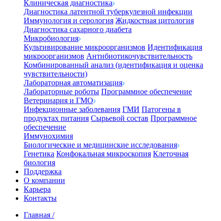
Клиническая диагностика
Диагностика латентной туберкулезной инфекции
Иммунология и серология
Жидкостная цитология
Диагностика сахарного диабета
Микробиология
Культивирование микроорганизмов
Идентификация
микроорганизмов
Антибиотикочувствительность
Комбинированный анализ (идентификация и оценка
чувствительности)
Лабораторная автоматизация
Лабораторные роботы
Программное обеспечение
Ветеринария и ГМО
Инфекционные заболевания
ГМИ
Патогены в
продуктах питания
Сырьевой состав
Программное
обеспечение
Иммунохимия
Биологические и медицинские исследования
Генетика
Конфокальная микроскопия
Клеточная
биология
Поддержка
О компании
Карьера
Контакты
Главная
/