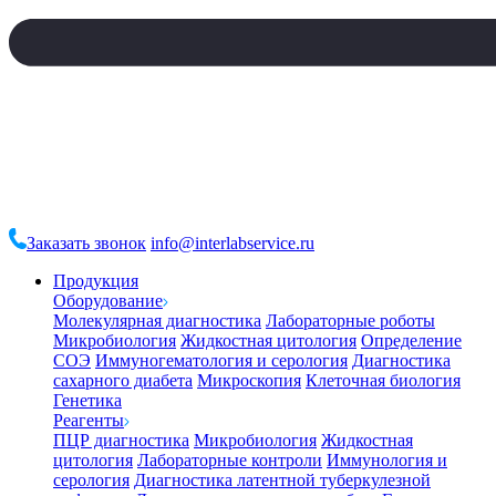
Заказать звонок
info@interlabservice.ru
Продукция
Оборудование
Молекулярная диагностика
Лабораторные роботы
Микробиология
Жидкостная цитология
Определение
СОЭ
Иммуногематология и серология
Диагностика
сахарного диабета
Микроскопия
Клеточная биология
Генетика
Реагенты
ПЦР диагностика
Микробиология
Жидкостная
цитология
Лабораторные контроли
Иммунология и
серология
Диагностика латентной туберкулезной