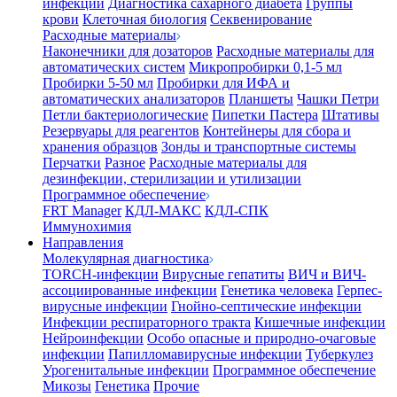
инфекции
Диагностика сахарного диабета
Группы
крови
Клеточная биология
Секвенирование
Расходные материалы
Наконечники для дозаторов
Расходные материалы для
автоматических систем
Микропробирки 0,1-5 мл
Пробирки 5-50 мл
Пробирки для ИФА и
автоматических анализаторов
Планшеты
Чашки Петри
Петли бактериологические
Пипетки Пастера
Штативы
Резервуары для реагентов
Контейнеры для сбора и
хранения образцов
Зонды и транспортные системы
Перчатки
Разное
Расходные материалы для
дезинфекции, стерилизации и утилизации
Программное обеспечение
FRT Manager
КДЛ-МАКС
КДЛ-СПК
Иммунохимия
Направления
Молекулярная диагностика
TORCH-инфекции
Вирусные гепатиты
ВИЧ и ВИЧ-
ассоциированные инфекции
Генетика человека
Герпес-
вирусные инфекции
Гнойно-септические инфекции
Инфекции респираторного тракта
Кишечные инфекции
Нейроинфекции
Особо опасные и природно-очаговые
инфекции
Папилломавирусные инфекции
Туберкулез
Урогенитальные инфекции
Программное обеспечение
Микозы
Генетика
Прочие