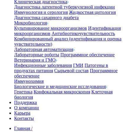
Клиническая диагностика
Диагностика латентной туберкулезной инфекции
Иммунология и серология
Жидкостная цитология
Диагностика сахарного диабета
Микробиология
Культивирование микроорганизмов
Идентификация
микроорганизмов
Антибиотикочувствительность
Комбинированный анализ (идентификация и оценка
чувствительности)
Лабораторная автоматизация
Лабораторные роботы
Программное обеспечение
Ветеринария и ГМО
Инфекционные заболевания
ГМИ
Патогены в
продуктах питания
Сырьевой состав
Программное
обеспечение
Иммунохимия
Биологические и медицинские исследования
Генетика
Конфокальная микроскопия
Клеточная
биология
Поддержка
О компании
Карьера
Контакты
Главная
/