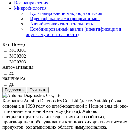
Все направления
Микробиология
Культивирование микроорганизмов
Идентификация микроорганизмов
Антибиотикочувствительность
Комбинированный анализ (идентификация и
оценка чувствительности)
Кат. Номер
MC0301
MC0302
MC0303
Автоматизация
да
наличие РУ
да
Компания Autobio Diagnostics Co., Ltd (далее-Autobio) была
основана в 1998 году со штаб-квартирой в Национальной эко-
и технической зоне Чжэнчжоу (Китай). Autobio
специализируется на исследованиях и разработках,
производстве и обслуживании клинических диагностических
продуктов, охватывающих области иммуноанализа,