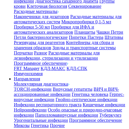
инфекции
Диагностика сахарного диабета
Группы
крови
Клеточная биология
Секвенирование
Расходные материалы
Наконечники для дозаторов
Расходные материалы для
автоматических систем
Микропробирки 0,1-5 мл
Пробирки 5-50 мл
Пробирки для ИФА и
автоматических анализаторов
Планшеты
Чашки Петри
Петли бактериологические
Пипетки Пастера
Штативы
Резервуары для реагентов
Контейнеры для сбора и
хранения образцов
Зонды и транспортные системы
Перчатки
Разное
Расходные материалы для
дезинфекции, стерилизации и утилизации
Программное обеспечение
FRT Manager
КДЛ-МАКС
КДЛ-СПК
Иммунохимия
Направления
Молекулярная диагностика
TORCH-инфекции
Вирусные гепатиты
ВИЧ и ВИЧ-
ассоциированные инфекции
Генетика человека
Герпес-
вирусные инфекции
Гнойно-септические инфекции
Инфекции респираторного тракта
Кишечные инфекции
Нейроинфекции
Особо опасные и природно-очаговые
инфекции
Папилломавирусные инфекции
Туберкулез
Урогенитальные инфекции
Программное обеспечение
Микозы
Генетика
Прочие