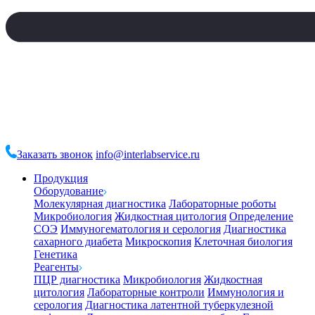
Заказать звонок
info@interlabservice.ru
Продукция
Оборудование
Молекулярная диагностика
Лабораторные роботы
Микробиология
Жидкостная цитология
Определение
СОЭ
Иммуногематология и серология
Диагностика
сахарного диабета
Микроскопия
Клеточная биология
Генетика
Реагенты
ПЦР диагностика
Микробиология
Жидкостная
цитология
Лабораторные контроли
Иммунология и
серология
Диагностика латентной туберкулезной