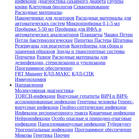
инфекции
Диагностика сахарного диабета
Группы
крови
Клеточная биология
Секвенирование
Расходные материалы
Наконечники для дозаторов
Расходные материалы для
автоматических систем
Микропробирки 0,1-5 мл
Пробирки 5-50 мл
Пробирки для ИФА и
автоматических анализаторов
Планшеты
Чашки Петри
Петли бактериологические
Пипетки Пастера
Штативы
Резервуары для реагентов
Контейнеры для сбора и
хранения образцов
Зонды и транспортные системы
Перчатки
Разное
Расходные материалы для
дезинфекции, стерилизации и утилизации
Программное обеспечение
FRT Manager
КДЛ-МАКС
КДЛ-СПК
Иммунохимия
Направления
Молекулярная диагностика
TORCH-инфекции
Вирусные гепатиты
ВИЧ и ВИЧ-
ассоциированные инфекции
Генетика человека
Герпес-
вирусные инфекции
Гнойно-септические инфекции
Инфекции респираторного тракта
Кишечные инфекции
Нейроинфекции
Особо опасные и природно-очаговые
инфекции
Папилломавирусные инфекции
Туберкулез
Урогенитальные инфекции
Программное обеспечение
Микозы
Генетика
Прочие