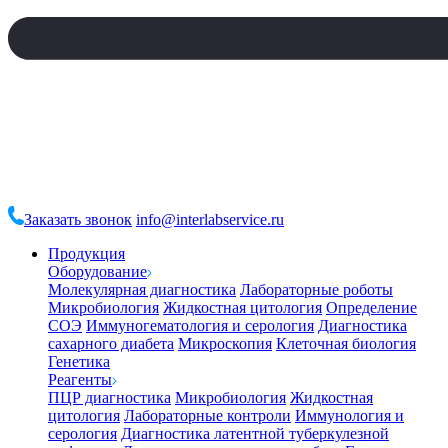
Заказать звонок
info@interlabservice.ru
Продукция
Оборудование
Молекулярная диагностика
Лабораторные роботы
Микробиология
Жидкостная цитология
Определение
СОЭ
Иммуногематология и серология
Диагностика
сахарного диабета
Микроскопия
Клеточная биология
Генетика
Реагенты
ПЦР диагностика
Микробиология
Жидкостная
цитология
Лабораторные контроли
Иммунология и
серология
Диагностика латентной туберкулезной