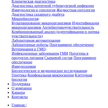
Клиническая диагностика
Диагностика латентной туберкулезной инфекции
Иммунология и серология
Жидкостная цитология
Диагностика сахарного диабета
Микробиология
Культивирование микроорганизмов
Идентификация
микроорганизмов
Антибиотикочувствительность
Комбинированный анализ (идентификация и оценка
чувствительности)
Лабораторная автоматизация
Лабораторные роботы
Программное обеспечение
Ветеринария и ГМО
Инфекционные заболевания
ГМИ
Патогены в
продуктах питания
Сырьевой состав
Программное
обеспечение
Иммунохимия
Биологические и медицинские исследования
Генетика
Конфокальная микроскопия
Клеточная
биология
Поддержка
О компании
Карьера
Контакты
Главная
/