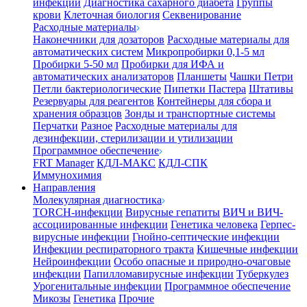
инфекции
Диагностика сахарного диабета
Группы
крови
Клеточная биология
Секвенирование
Расходные материалы
Наконечники для дозаторов
Расходные материалы для
автоматических систем
Микропробирки 0,1-5 мл
Пробирки 5-50 мл
Пробирки для ИФА и
автоматических анализаторов
Планшеты
Чашки Петри
Петли бактериологические
Пипетки Пастера
Штативы
Резервуары для реагентов
Контейнеры для сбора и
хранения образцов
Зонды и транспортные системы
Перчатки
Разное
Расходные материалы для
дезинфекции, стерилизации и утилизации
Программное обеспечение
FRT Manager
КДЛ-МАКС
КДЛ-СПК
Иммунохимия
Направления
Молекулярная диагностика
TORCH-инфекции
Вирусные гепатиты
ВИЧ и ВИЧ-
ассоциированные инфекции
Генетика человека
Герпес-
вирусные инфекции
Гнойно-септические инфекции
Инфекции респираторного тракта
Кишечные инфекции
Нейроинфекции
Особо опасные и природно-очаговые
инфекции
Папилломавирусные инфекции
Туберкулез
Урогенитальные инфекции
Программное обеспечение
Микозы
Генетика
Прочие