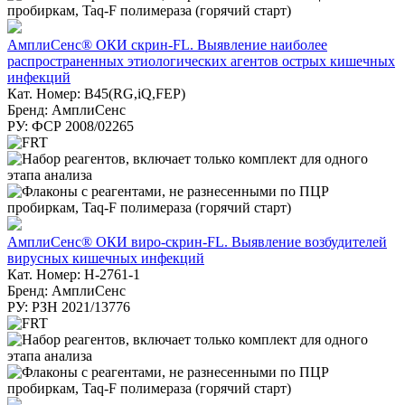
АмплиСенс® ОКИ скрин-FL. Выявление наиболее
распространенных этиологических агентов острых кишечных
инфекций
Кат. Номер: B45(RG,iQ,FEP)
Бренд: АмплиСенс
РУ: ФСР 2008/02265
АмплиСенс® ОКИ виро-скрин-FL. Выявление возбудителей
вирусных кишечных инфекций
Кат. Номер: Н-2761-1
Бренд: АмплиСенс
РУ: РЗН 2021/13776