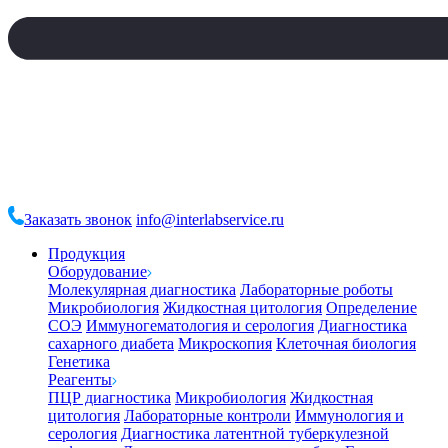
Заказать звонок
info@interlabservice.ru
Продукция
Оборудование
Молекулярная диагностика
Лабораторные роботы
Микробиология
Жидкостная цитология
Определение
СОЭ
Иммуногематология и серология
Диагностика
сахарного диабета
Микроскопия
Клеточная биология
Генетика
Реагенты
ПЦР диагностика
Микробиология
Жидкостная
цитология
Лабораторные контроли
Иммунология и
серология
Диагностика латентной туберкулезной