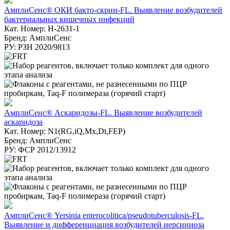
АмплиСенс® ОКИ бакто-скрин-FL. Выявление возбудителей
бактериальных кишечных инфекций
Кат. Номер: H-2631-1
Бренд: АмплиСенс
РУ: РЗН 2020/9813
АмплиСенс® Аскаридозы-FL. Выявление возбудителей
аскаридоза
Кат. Номер: N1(RG,iQ,Mx,Dt,FEP)
Бренд: АмплиСенс
РУ: ФСР 2012/13912
АмплиСенс® Yersinia enterocolitica/pseudotuberculosis-FL.
Выявление и дифференциация возбудителей иерсиниоза