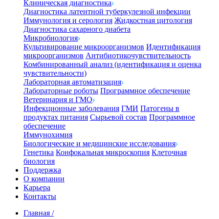
Клиническая диагностика
Диагностика латентной туберкулезной инфекции
Иммунология и серология
Жидкостная цитология
Диагностика сахарного диабета
Микробиология
Культивирование микроорганизмов
Идентификация
микроорганизмов
Антибиотикочувствительность
Комбинированный анализ (идентификация и оценка
чувствительности)
Лабораторная автоматизация
Лабораторные роботы
Программное обеспечение
Ветеринария и ГМО
Инфекционные заболевания
ГМИ
Патогены в
продуктах питания
Сырьевой состав
Программное
обеспечение
Иммунохимия
Биологические и медицинские исследования
Генетика
Конфокальная микроскопия
Клеточная
биология
Поддержка
О компании
Карьера
Контакты
Главная
/