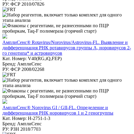
РУ: ФСР 2010/07826
АмплиСенс® Rotavirus/Norovirus/Astrovirus-FL. Выявление и
дифференциация РНК ротавирусов группы А, норовирусов 2-
го генотипа* и астровирусов
Кат. Номер: V40(RG,iQ,FEP)
Бренд: АмплиСенс
РУ: ФСР 2008/02268
АмплиСенс® Norovirus GI / GII-FL. Определение и
дифференциация РНК норовирусов 1 и 2 геногруппы
Кат. Номер: H-2751-1-3
Бренд: АмплиСенс
РУ: РЗН 2018/7703