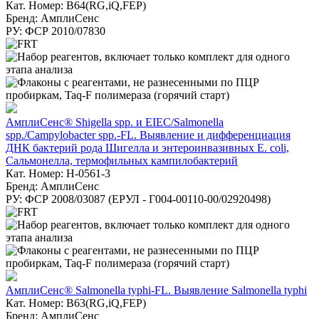
Кат. Номер: B64(RG,iQ,FEP)
Бренд: АмплиСенс
РУ: ФСР 2010/07830
АмплиСенс® Shigella spp. и EIEC/Salmonella
spp./Campylobacter spp.-FL. Выявление и дифференциация
ДНК бактерий рода Шигелла и энтероинвазивных E. coli,
Сальмонелла, термофильных кампилобактерий
Кат. Номер: H-0561-3
Бренд: АмплиСенс
РУ: ФСР 2008/03087 (ЕРУЛ - Г004-00110-00/02920498)
АмплиСенс® Salmonella typhi-FL. Выявление Salmonella typhi
Кат. Номер: B63(RG,iQ,FEP)
Бренд: АмплиСенс