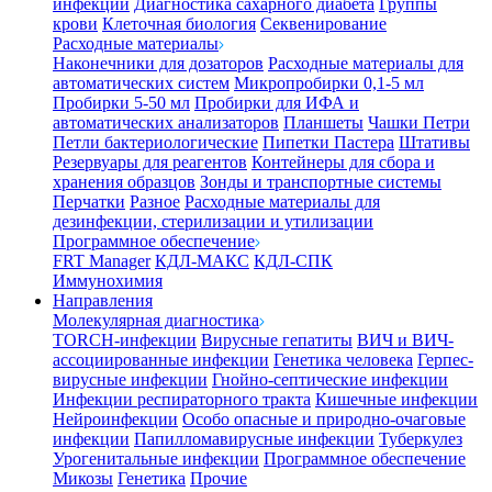
инфекции
Диагностика сахарного диабета
Группы
крови
Клеточная биология
Секвенирование
Расходные материалы
Наконечники для дозаторов
Расходные материалы для
автоматических систем
Микропробирки 0,1-5 мл
Пробирки 5-50 мл
Пробирки для ИФА и
автоматических анализаторов
Планшеты
Чашки Петри
Петли бактериологические
Пипетки Пастера
Штативы
Резервуары для реагентов
Контейнеры для сбора и
хранения образцов
Зонды и транспортные системы
Перчатки
Разное
Расходные материалы для
дезинфекции, стерилизации и утилизации
Программное обеспечение
FRT Manager
КДЛ-МАКС
КДЛ-СПК
Иммунохимия
Направления
Молекулярная диагностика
TORCH-инфекции
Вирусные гепатиты
ВИЧ и ВИЧ-
ассоциированные инфекции
Генетика человека
Герпес-
вирусные инфекции
Гнойно-септические инфекции
Инфекции респираторного тракта
Кишечные инфекции
Нейроинфекции
Особо опасные и природно-очаговые
инфекции
Папилломавирусные инфекции
Туберкулез
Урогенитальные инфекции
Программное обеспечение
Микозы
Генетика
Прочие