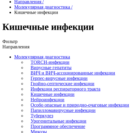
Направления
/
Молекулярная диагностика
/
Кишечные инфекции
Кишечные инфекции
Фильтр
Направления
Молекулярная диагностика
TORCH-инфекции
Вирусные гепатиты
ВИЧ и ВИЧ-ассоциированные инфекции
Герпес-вирусные инфекции
Гнойно-септические инфекции
Инфекции респираторного тракта
Кишечные инфекции
Нейроинфекции
Особо опасные и природно-очаговые инфекции
Папилломавирусные инфекции
Туберкулез
Урогенитальные инфекции
Программное обеспечение
Микозы