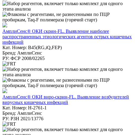
АмплиСенс® ОКИ скрин-FL. Выявление наиболее
распространенных этиологических агентов острых кишечных
инфекций
Кат. Номер: B45(RG,iQ,FEP)
Бренд: АмплиСенс
РУ: ФСР 2008/02265
АмплиСенс® ОКИ виро-скрин-FL. Выявление возбудителей
вирусных кишечных инфекций
Кат. Номер: Н-2761-1
Бренд: АмплиСенс
РУ: РЗН 2021/13776