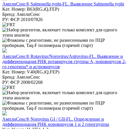
АмплиСенс® Salmonella typhi-FL. Выявление Salmonella typhi
Кат. Номер: B63(RG,iQ,FEP)
Бренд: АмплиСенс
РУ: ФСР 2010/07826
АмплиСенс® Rotavirus/Norovirus/Astrovirus-FL. Выявление и
дифференциация РНК ротавирусов группы А, норовирусов 2-
го генотипа* и астровирусов
Кат. Номер: V40(RG,iQ,FEP)
Бренд: АмплиСенс
РУ: ФСР 2008/02268
АмплиСенс® Norovirus GI / GII-FL. Определение и
дифференциация РНК норовирусов 1 и 2 геногруппы