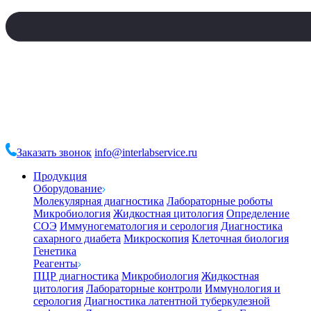
Заказать звонок
info@interlabservice.ru
Продукция
Оборудование
Молекулярная диагностика
Лабораторные роботы
Микробиология
Жидкостная цитология
Определение
СОЭ
Иммуногематология и серология
Диагностика
сахарного диабета
Микроскопия
Клеточная биология
Генетика
Реагенты
ПЦР диагностика
Микробиология
Жидкостная
цитология
Лабораторные контроли
Иммунология и
серология
Диагностика латентной туберкулезной