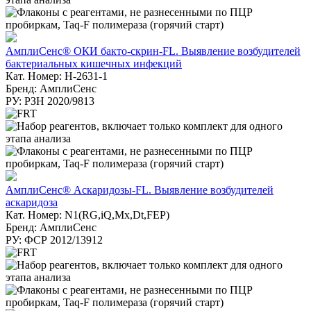
АмплиСенс® ОКИ бакто-скрин-FL. Выявление возбудителей
бактериальных кишечных инфекций
Кат. Номер: H-2631-1
Бренд: АмплиСенс
РУ: РЗН 2020/9813
АмплиСенс® Аскаридозы-FL. Выявление возбудителей
аскаридоза
Кат. Номер: N1(RG,iQ,Mx,Dt,FEP)
Бренд: АмплиСенс
РУ: ФСР 2012/13912