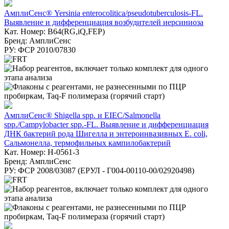
АмплиСенс® Yersinia enterocolitica/pseudotuberculosis-FL.
Выявление и дифференциация возбудителей иерсиниоза
Кат. Номер: B64(RG,iQ,FEP)
Бренд: АмплиСенс
РУ: ФСР 2010/07830
АмплиСенс® Shigella spp. и EIEC/Salmonella
spp./Campylobacter spp.-FL. Выявление и дифференциация
ДНК бактерий рода Шигелла и энтероинвазивных E. coli,
Сальмонелла, термофильных кампилобактерий
Кат. Номер: H-0561-3
Бренд: АмплиСенс
РУ: ФСР 2008/03087 (ЕРУЛ - Г004-00110-00/02920498)