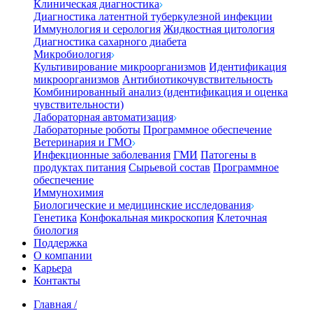
Клиническая диагностика
Диагностика латентной туберкулезной инфекции
Иммунология и серология
Жидкостная цитология
Диагностика сахарного диабета
Микробиология
Культивирование микроорганизмов
Идентификация
микроорганизмов
Антибиотикочувствительность
Комбинированный анализ (идентификация и оценка
чувствительности)
Лабораторная автоматизация
Лабораторные роботы
Программное обеспечение
Ветеринария и ГМО
Инфекционные заболевания
ГМИ
Патогены в
продуктах питания
Сырьевой состав
Программное
обеспечение
Иммунохимия
Биологические и медицинские исследования
Генетика
Конфокальная микроскопия
Клеточная
биология
Поддержка
О компании
Карьера
Контакты
Главная
/