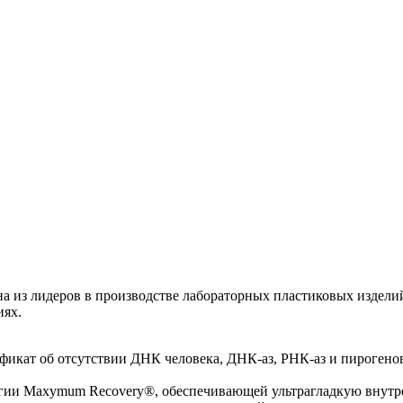
на из лидеров в производстве лабораторных пластиковых издели
иях.
ат об отсутствии ДНК человека, ДНК-аз, РНК-аз и пирогенов («
гии Maxymum Recovery®, обеспечивающей ультрагладкую внутре