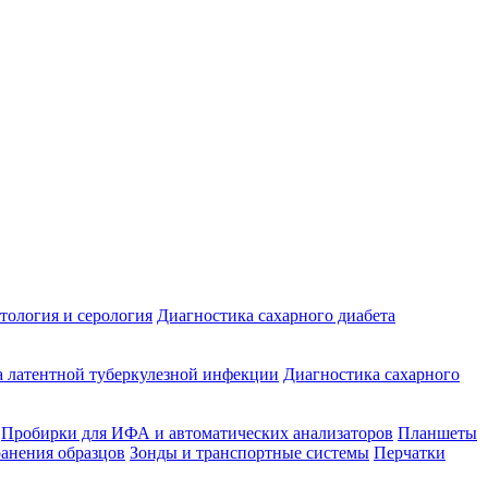
ология и серология
Диагностика сахарного диабета
 латентной туберкулезной инфекции
Диагностика сахарного
Пробирки для ИФА и автоматических анализаторов
Планшеты
ранения образцов
Зонды и транспортные системы
Перчатки