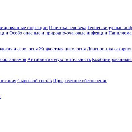
циированные инфекции
Генетика человека
Герпес-вирусные ин
кции
Особо опасные и природно-очаговые инфекции
Папиллома
логия и серология
Жидкостная цитология
Диагностика сахарног
оорганизмов
Антибиотикочувствительность
Комбинированный а
 питания
Сырьевой состав
Программное обеспечение
я