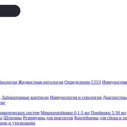
биология
Жидкостная цитология
Определение СОЭ
Иммуногемат
я
Лабораторные контроли
Иммунология и серология
Диагностика
ние
томатических систем
Микропробирки 0,1-5 мл
Пробирки 5-50 мл
а
Штативы
Резервуары для реагентов
Контейнеры для сбора и х
ации и утилизации