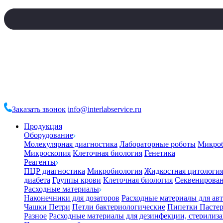
Заказать звонок
info@interlabservice.ru
Продукция
Оборудование
Молекулярная диагностика
Лабораторные роботы
Микро
Микроскопия
Клеточная биология
Генетика
Реагенты
ПЦР диагностика
Микробиология
Жидкостная цитологи
диабета
Группы крови
Клеточная биология
Секвенирова
Расходные материалы
Наконечники для дозаторов
Расходные материалы для ав
Чашки Петри
Петли бактериологические
Пипетки Пастер
Разное
Расходные материалы для дезинфекции, стерилиз