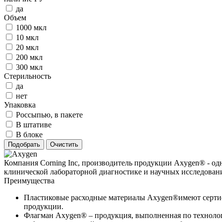
да
Объем
1000 мкл
10 мкл
20 мкл
200 мкл
300 мкл
Стерильность
да
нет
Упаковка
Россыпью, в пакете
В штативе
В блоке
Компания Corning Inc, производитель продукции Axygen® - од
клинической лабораторной диагностике и научных исследован
Преимущества
Пластиковые расходные материалы Axygen®имеют сертифик
продукции.
Флагман Axygen® – продукция, выполненная по техноло