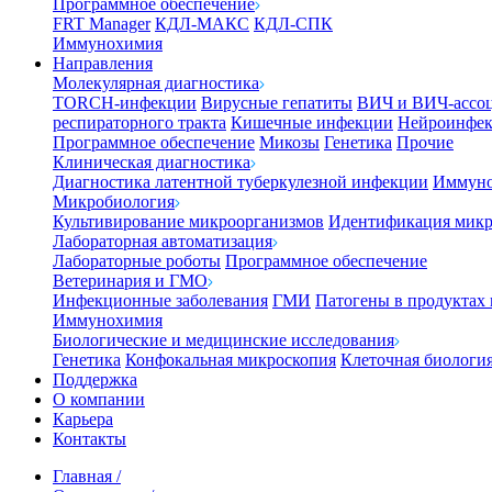
Программное обеспечение
FRT Manager
КДЛ-МАКС
КДЛ-СПК
Иммунохимия
Направления
Молекулярная диагностика
TORCH-инфекции
Вирусные гепатиты
ВИЧ и ВИЧ-ассо
респираторного тракта
Кишечные инфекции
Нейроинфе
Программное обеспечение
Микозы
Генетика
Прочие
Клиническая диагностика
Диагностика латентной туберкулезной инфекции
Иммуно
Микробиология
Культивирование микроорганизмов
Идентификация микр
Лабораторная автоматизация
Лабораторные роботы
Программное обеспечение
Ветеринария и ГМО
Инфекционные заболевания
ГМИ
Патогены в продуктах
Иммунохимия
Биологические и медицинские исследования
Генетика
Конфокальная микроскопия
Клеточная биологи
Поддержка
О компании
Карьера
Контакты
Главная
/