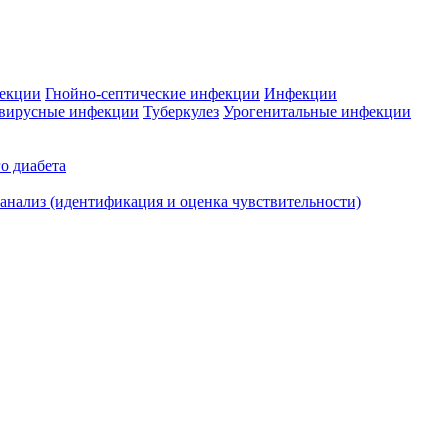
фекции
Гнойно-септические инфекции
Инфекции
вирусные инфекции
Туберкулез
Урогенитальные инфекции
о диабета
нализ (идентификация и оценка чувствительности)